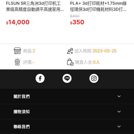
FLSUN SR三角洲3d打印机工
PLA+ 3d打印耗材+1.75mm線
業级高精度自動調平高速家用
徑環保3d打印機耗材料3D打印
學生diy桌面FDM
筆材料
$400
14,000
350
$
$
商品:
2
加入時間:
2023-05-25
評價:
-
購買人次:
0人
關於我們
購物須知
聯絡我們