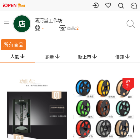
清河堂工作坊
-
商品:
2
所有商品
人氣
銷量
新上市
價錢
87
折