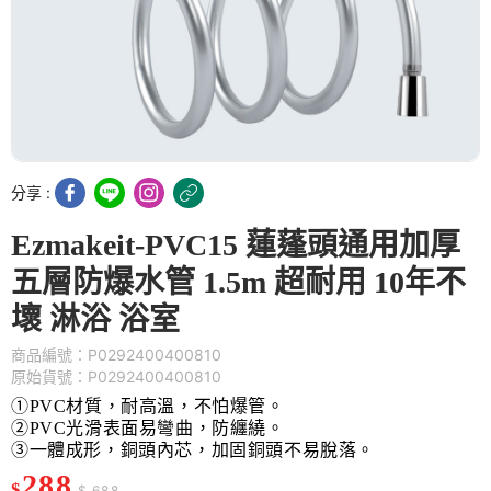
分享 :
Ezmakeit-PVC15 蓮蓬頭通用加厚
五層防爆水管 1.5m 超耐用 10年不
壞 淋浴 浴室
商品編號：P0292400400810
原始貨號：P0292400400810
①PVC材質，耐高溫，不怕爆管。
②PVC光滑表面易彎曲，防纏繞。
③一體成形，銅頭內芯，加固銅頭不易脫落。
288
$
$ 688