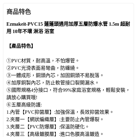
商品特色
Ezmakeit-PVC15 蓮蓬頭通用加厚五層防爆水管 1.5m 超耐
用 10年不壞 淋浴 浴室
【產品特色】
①PVC材質，耐高溫，不怕爆管。
②PVC光滑表面易彎曲，防纏繞。
③一體成形，銅頭內芯，加固銅頭不易脫落。
④加厚銅製內芯，防止軟管接口裂開漏水。
⑤國際規格4分接口，符合99%家庭浴室規格，輕鬆安裝，
請放心購買哦!
⑥五層高級防護:
1.內管【PVC抑菌層】:加強保溫，長效抑菌效果。
2.夾層一【網狀編織層】:主要防止內管爆裂。
3.夾層二【PVC防爆層】:保溫防硬化。
4.夾層三【高級鍍膜層】:進口色膜高溫鍍造。