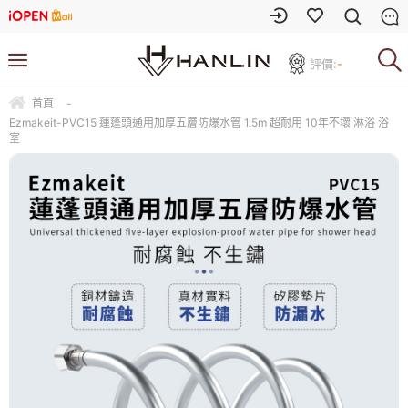
評價:
-
首頁
-
Ezmakeit-PVC15 蓮蓬頭通用加厚五層防爆水管 1.5m 超耐用 10年不壞 淋浴 浴
室