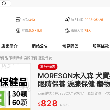
商品:
340
加入時間:
2023-05-25
評價:
5.0 / 5.0
購買人次:
78人
店家簡介
網站公告
常見問答
服務條款
保健品 眼睛保養 淚腺保健 寵物保養
享免運優惠
MORESON木入森 犬
眼睛保養 淚腺保健 寵
商品編號：
P0288207190617
原始貨號：
P0
828
$
$ 920