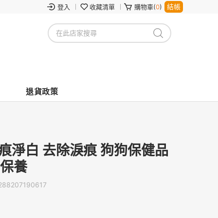
結帳
登入
收藏清單
購物車(
0
)
退貨政策
寶痕淨白 去除淚痕 狗狗保健品
物保養
288207190617