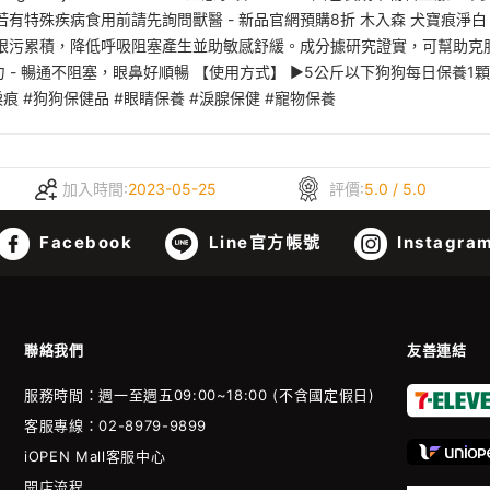
若有特殊疾病食用前請先詢問獸醫 - 新品官網預購8折 木入森 犬寶痕淨
眼污累積，降低呼吸阻塞產生並助敏感舒緩。成分據研究證實，可幫助克服色
 - 暢通不阻塞，眼鼻好順暢 【使用方式】 ▶5公斤以下狗狗每日保養1顆
淚痕 #狗狗保健品 #眼睛保養 #淚腺保健 #寵物保養
加入時間:
2023-05-25
評價:
5.0 / 5.0
Facebook
Line官方帳號
Instagra
聯絡我們
友善連結
服務時間：週一至週五09:00~18:00 (不含國定假日)
客服專線：02-8979-9899
iOPEN Mall客服中心
開店流程