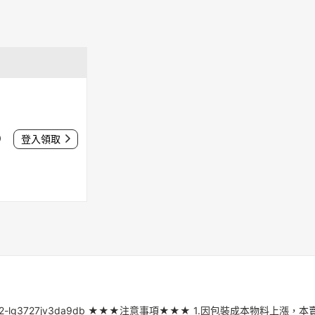
0
登入領取
-11134208-7qul2-lg3727jv3da9db ★★★注意事項★★★ 1.因包裝成