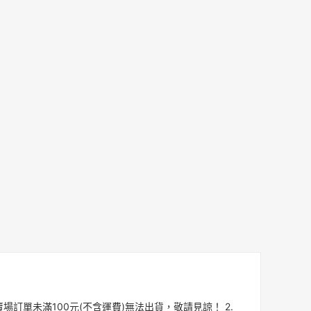
本物料上漲，本賣場訂單未滿100元(不含運費)無法出貨，敬請見諒！ 2.