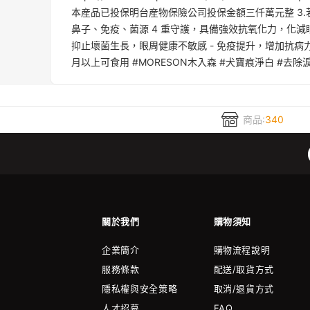
本産品已投保明台産物保險公司投保金額三仟萬元整 3.
鼻子、免疫、菌源 4 重守護，具備強效抗氧化力，化減
抑止壞菌生長，眼周健康不敏感 - 免疫提升，增加抗病力
月以上可食用 #MORESON木入森 #犬寶痕淨白 #去除
商品:
340
關於我們
購物須知
企業簡介
購物流程說明
服務條款
配送/取貨方式
隱私權與安全策略
取消/退貨方式
人才招募
FAQ