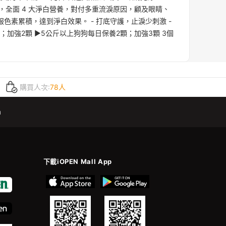
白，全面 4 大淨白營養，對付多重流淚原因，顧及眼睛、
素累積，達到淨白效果。 - 打底守護，止淚少刺激 -
；加強2顆 ▶5公斤以上狗狗每日保養2顆；加強3顆 3個
購買人次:
78人
m
下載iOPEN Mall App