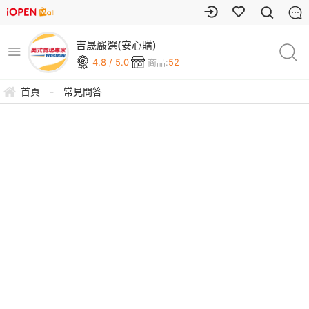
吉晟嚴選(安心購)
4.8 / 5.0
商品:
52
首頁
-
常見問答