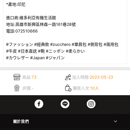
*產地:印尼
進口商:維多利亞有機生活館
地址:高雄市新興區林森一路161巷28號
電話:072510666
#ファッション #經典款 #zucchero #單肩包 #側背包 #兩用包
#牛皮 #日本直送 #鞄 #ニッポン #柔らかい
#カウレザー #Japan #ジャパン
商品:
73
加入時間:
2023-05-23
評價:
-
購買人次:
10人
關於我們