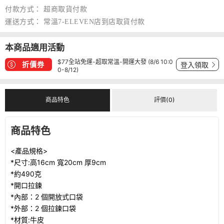
付款方式：
超商取貨付款
運送方式：
常溫7-ELEVEN店到店取貨付款
本商品適用活動
$77全站免運-超取常溫-開運大發 (8/6 10:0
折價券
登入領取
0-8/12)
商品特色
評價(0)
商品特色
<產品規格>
*尺寸:高16cm 寬20cm 厚9cm
*約490克
*開口拉鍊
*內部：2 個開放式口袋
*外部：2 個拉鍊口袋
*材質:牛皮