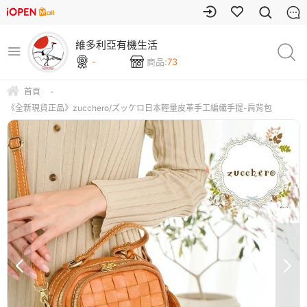
維多利亞有機生活
-
商品:
73
首頁
-
《全新現貨正品》zucchero/ズッケロ日本輕量皮革手工編織手提-肩背包