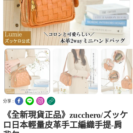
分享 :
《全新現貨正品》zucchero/ズッケ
ロ日本輕量皮革手工編織手提-肩