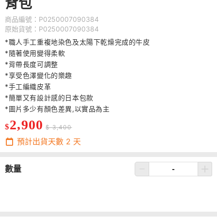
背包
商品編號：P0250007090384
原始貨號：P0250007090384
*職人手工重複地染色及太陽下乾燥完成的牛皮​
*隨著使用變得柔軟
*背帶長度可調整
*享受色澤變化的樂趣
*手工編織皮革
*簡單又有設計感的日本包款
*圖片多少有顏色差異,以實品為主
2,900
$
$ 3,400
預計出貨天數
2
天
數量