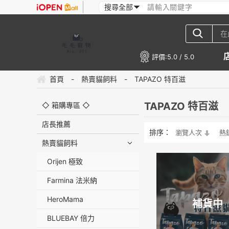
評價:
5.0 / 5.0
首頁
-
熱賣貓飼料
-
TAPAZO 特百滋
TAPAZO 特百滋
◇ 箱購專區 ◇
店長推薦
排序：
瀏覽人次
熱
熱賣貓飼料
Orijen 極致
Farmina 法米納
HeroMama
補貨中
BLUEBAY 倍力