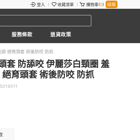
結帳
登入
收藏清單
購物車(
0
)
服務條款
退貨政策
舔 絕育頭套 術後防咬 防抓
頭套 防舔咬 伊麗莎白頸圈 羞
 絕育頭套 術後防咬 防抓
S019011
款