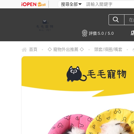
評價:
5.0 / 5.0
首頁
◇ 寵物外出推薦 ◇
頭套/項圈/嘴套
-
-
-