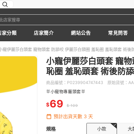
店家分類
店家簡介
網站公告
常見問答
小寵伊麗莎白頭套 寵物頭套 防舔咬 伊麗莎白頸圈 羞恥圈 羞恥頭套 術後防
小寵伊麗莎白頭套 寵物
恥圈 羞恥頭套 術後防舔
商品編號：
P0239904747443
原始貨號：
AA
🐰
小寵物專屬頭套
🐰
69
$
$ 109
預計出貨天數
3
天
規格
小款
大