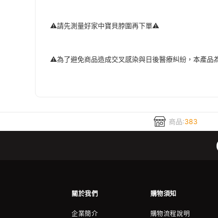
⚠️請先測量好家中寶貝脖圍再下單⚠️
⚠️為了避免商品造成交叉感染與日後醫療糾紛，本產品為
商品:
383
關於我們
購物須知
企業簡介
購物流程說明