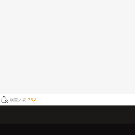
購買人次:
35人
m