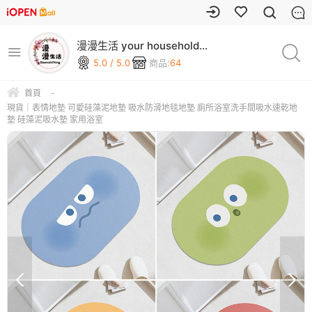
漫漫生活 your household
goods
5.0 / 5.0
商品:
64
首頁
-
現貨｜表情地墊 可愛硅藻泥地墊 吸水防滑地毯地墊 廁所浴室洗手間吸水速乾地
墊 硅藻泥吸水墊 家用浴室