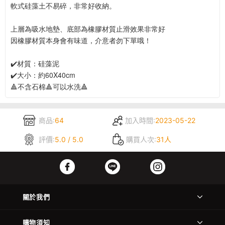
軟式硅藻土不易碎，非常好收納。
上層為吸水地墊、底部為橡膠材質止滑效果非常好
因橡膠材質本身會有味道，介意者勿下單哦！
✔️材質：硅藻泥
✔️大小：約60X40cm
🔺不含石棉🔺可以水洗🔺
商品:
64
加入時間:
2023-05-22
評價:
5.0 / 5.0
購買人次:
31人
關於我們
購物須知