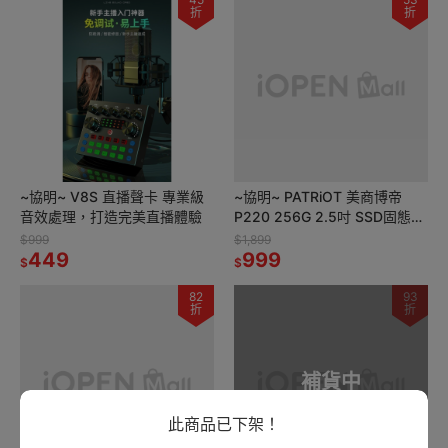
折
折
~協明~ V8S 直播聲卡 專業級
~協明~ PATRiOT 美商博帝
音效處理，打造完美直播體驗
P220 256G 2.5吋 SSD固態硬
碟
$999
$1,899
449
999
$
$
82
93
折
折
補貨中
此商品已下架！