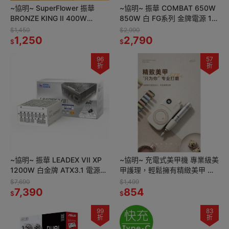
~協明~ SuperFlower 振華
~協明~ 振華 COMBAT 650W
BRONZE KING II 400W
850W 白 FG系列 金牌電源 10
450W 500W 銅牌電源
年保固
$1,450
$2,990
1,250
2,790
$
$
96
57
折
折
~協明~ 振華 LEADEX VII XP
~協明~ 充電式美甲機 專業級美
1200W 白金牌 ATX3.1 電源供
甲護理，輕鬆擁有精緻美甲 美
應器
甲打磨 卸甲
$7,690
$1,499
7,390
854
$
$
99
83
折
折