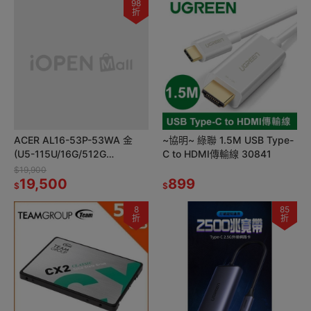
98
折
ACER AL16-53P-53WA 金
~協明~ 綠聯 1.5M USB Type-
(U5-115U/16G/512G
C to HDMI傳輸線 30841
SSD/W11/WUXGA/16)效能筆
$19,900
電
19,500
899
$
$
8
85
折
折