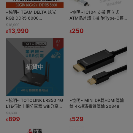
~協明~ TEAM DELTA 炫光
~協明~ IC104 支架.直立式
RGB DDR5 6000
ATM晶片讀卡機 附Type-C轉
32GB(16Gx2)桌上型記憶體
接頭
$18,999
13,990
250
$
$
53
折
補貨中
~協明~ TOTOLINK LR350 4G
~協明~ MINI DP轉HDMI傳輸
LTE行動上網分享器 wifi分享器
線 4k超清畫質傳輸 20848
支援SIM卡 USB供電隨插隨用
$1,690
899
529
$
$