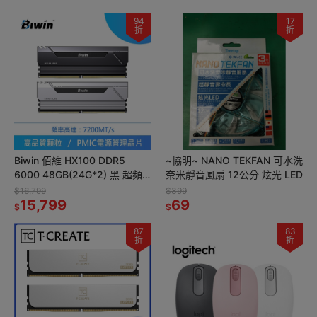
94
17
折
折
Biwin 佰維 HX100 DDR5
~協明~ NANO TEKFAN 可水洗
6000 48GB(24G*2) 黑 超頻
奈米靜音風扇 12公分 炫光 LED
桌上型記憶體
$16,799
$399
15,799
69
$
$
87
83
折
折