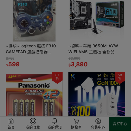
~協明~ logitech 羅技 F310
~協明~ 華碩 B650M-AYW
GAMEPAD 遊戲控制器
WIFI AM5 主機板 全新品
STEAM BIG PICTURE 搖桿
$799
$3,990
599
3,890
$
$
87
58
折
折
賣家中心
首頁
我的收藏
我的通知
購物車
會員中心