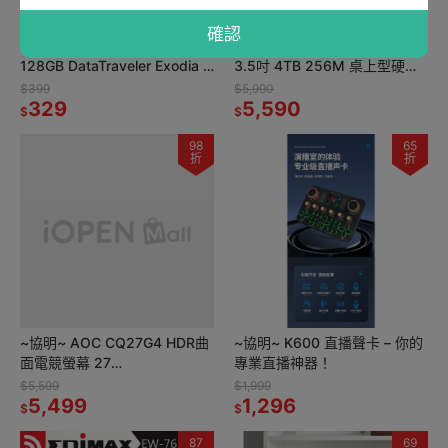
確認
~協明~ Kingston 金士頓
Seagate BarraCuda新梭魚
128GB DataTraveler Exodia S
3.5吋 4TB 256M 桌上型硬碟
DTXS USB3.2 隨身碟
(ST4000DM004)
$399
$5,990
329
5,590
$
$
98
65
折
折
~協明~ AOC CQ27G4 HDR曲
~協明~ K600 直播聲卡 – 你的
面電競螢幕 27
專業直播神器！
型/2K/180Hz/0.5ms/VA
$5,599
$1,999
5,499
1,296
$
$
87
69