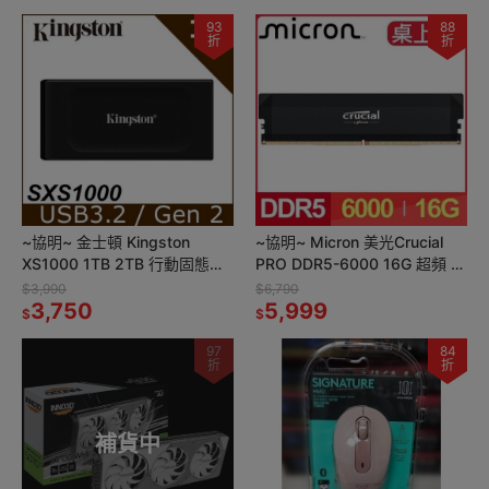
93
88
折
折
~協明~ 金士頓 Kingston
~協明~ Micron 美光Crucial
XS1000 1TB 2TB 行動固態硬
PRO DDR5-6000 16G 超頻 桌
碟
上型記憶體
$3,990
$6,790
3,750
5,999
$
$
97
84
折
折
補貨中