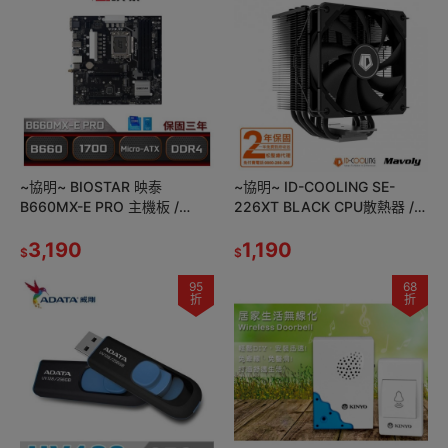
~協明~ BIOSTAR 映泰
~協明~ ID-COOLING SE-
B660MX-E PRO 主機板 /
226XT BLACK CPU散熱器 /
1700腳位 B660 DDR4 全新三
六導管散熱 全金屬壓力扣具
年保固
3,190
1,190
$
$
95
68
折
折