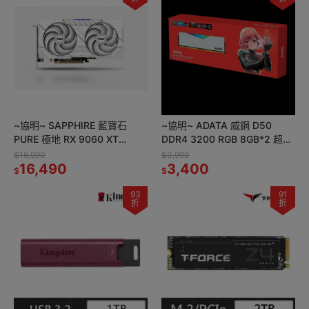
~協明~ SAPPHIRE 藍寶石
~協明~ ADATA 威鋼 D50
PURE 極地 RX 9060 XT
DDR4 3200 RGB 8GB*2 超頻
GAMING OC 16GB 顯示卡
記憶體 白
$16,990
$3,999
16,490
3,400
$
$
93
91
折
折