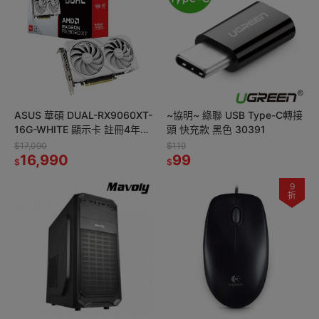
ASUS 華碩 DUAL-RX9060XT-
~協明~ 綠聯 USB Type-C轉接
16G-WHITE 顯示卡 註冊4年保
頭 快充款 黑色 30391
固
$17,090
$119
16,990
99
$
$
9
折