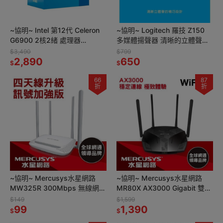
~協明~ Intel 第12代 Celeron
~協明~ Logitech 羅技 Z150
G6900 2核2緒 處理器
多媒體揚聲器 清晰的立體聲音
3.4Ghz/LGA1700
效
$3,490
$799
2,890
650
$
$
66
87
折
折
~協明~ Mercusys水星網路
~協明~ Mercusys水星網路
MW325R 300Mbps 無線網路
MR80X AX3000 Gigabit 雙頻
wifi分享路由器
WiFi 6 無線網路路由器
$149
$1,599
99
1,390
$
$