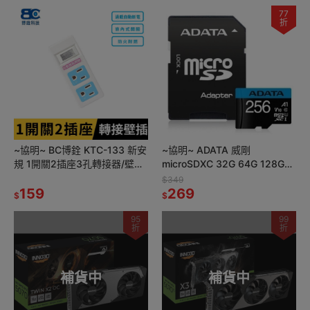
77
折
~協明~ BC博銓 KTC-133 新安
~協明~ ADATA 威剛
規 1開關2插座3孔轉接器/壁插/
microSDXC 32G 64G 128G
擴充器
256GB 記憶卡 / 原廠終身保固
$349
159
269
$
$
95
99
折
折
補貨中
補貨中