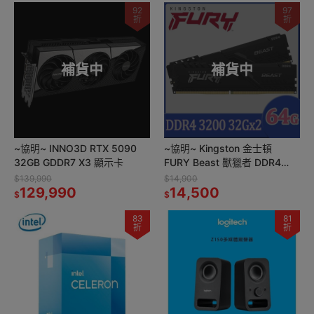
92
97
折
折
補貨中
補貨中
~協明~ INNO3D RTX 5090
~協明~ Kingston 金士頓
32GB GDDR7 X3 顯示卡
FURY Beast 獸獵者 DDR4
3200 64GB (32GBx2)
$139,990
$14,900
129,990
14,500
$
$
83
81
折
折