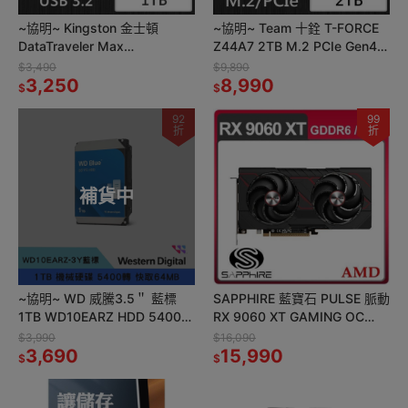
~協明~ Kingston 金士頓
~協明~ Team 十銓 T-FORCE
DataTraveler Max
Z44A7 2TB M.2 PCIe Gen4固
DTMAXA/1TB USB 3.2 隨身
態硬碟
$3,490
$9,890
碟
3,250
8,990
$
$
92
99
折
折
補貨中
~協明~ WD 威騰3.5＂ 藍標
SAPPHIRE 藍寶石 PULSE 脈動
1TB WD10EARZ HDD 5400轉
RX 9060 XT GAMING OC
快取64MB SATA機械式硬碟
16GB 顯示卡
$3,990
$16,090
3,690
15,990
$
$