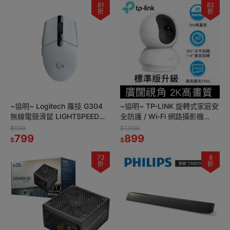
81
82
折
折
~協明~ Logitech 羅技 G304
~協明~ TP-LINK 旋轉式家庭安
無線電競滑鼠 LIGHTSPEED無
全防護 / Wi-Fi 網路攝影機
線技術 長效電力續航
Tapo C210
$990
$1,090
799
899
$
$
73
8
折
折