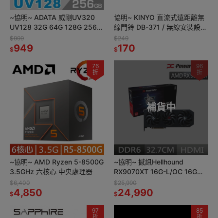
~協明~ ADATA 威剛UV320
協明~ KINYO 直流式遠距離無
UV128 32G 64G 128G 256G
線門鈴 DB-371 / 無線安裝設
USB3.1隨身碟 全新五年保固
計，免除接線帶來的不便
$999
$249
949
170
$
$
76
96
折
折
補貨中
~協明~ AMD Ryzen 5-8500G
~協明~ 撼訊Hellhound
3.5GHz 六核心 中央處理器
RX9070XT 16G-L/OC 16G
GDDR6 顯示卡
$6,400
$25,990
4,850
24,990
$
$
97
85
折
折