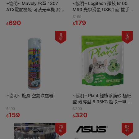
~協明~ Mavoly 松聖 1307
~協明~ Logitech 羅技 B100
ATX電腦機殼 可裝光碟機 網狀
M90 光學滑鼠 USB介面 雙手
面板設計
適用的舒適設計 800 dpi
$199
690
179
$
$
8
8
折
折
~協明~ 旋風 空氣吹塵器
~協明~ Plant 輕植系貓砂 極細
型 破碎型 6.35KG 超取一單一
包
$199
$399
159
320
$
$
75
97
折
折