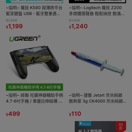
~協明~ 羅技 K580 超薄跨平台
~協明~ Logitech 羅技 Z200
藍芽鍵盤 USB、藍牙雙重連線
多媒體揚聲器 輕鬆操控 飽滿立
模式
體聲 黑
$1,399
$1,290
1,199
1,240
$
$
~協明~ 綠聯 吃雞神器輔助手柄
~協明~ 捷藝 Jetart 奈米純銀
4.7-6吋手機 / 單邊拉伸結構 支
散熱膏 3g CK4000 奈米純銀
援4.7-6.5英吋手機 50730
微粒新配方 超高熱傳導效率
499
110
$
$
65
折