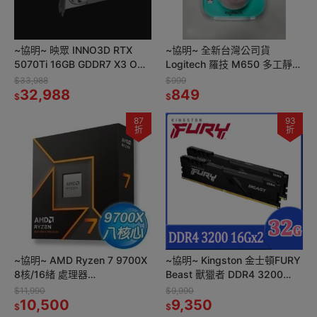
~協明~ 映眾 INNO3D RTX
~協明~ 全新台灣公司貨
5070Ti 16GB GDDR7 X3 OC
Logitech 羅技 M650 多工靜音
WHITE 顯示卡
無線滑鼠 無線/藍牙
$33,988
$999
32,988
849
$
$
87
93
折
折
~協明~ AMD Ryzen 7 9700X
~協明~ Kingston 金士頓FURY
8核/16緒 處理器
Beast 獸獵者 DDR4 3200
3.8GHz/65W/AM5 全新品
32GB (16GBx2)
$11,990
$9,990
10,500
9,350
$
$