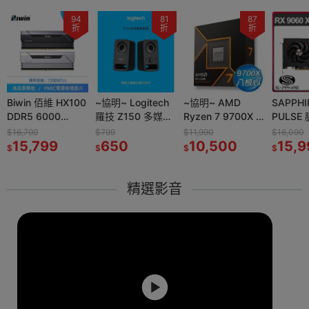
94
94
81
81
87
87
99
折
折
折
折
折
折
折
佰維 HX100
Biwin 佰維 HX100
~協明~ Logitech
~協明~ Logitech
~協明~ AMD
~協明~ AMD
SAPPHIRE 藍寶石
SAPPH
000
DDR5 6000
羅技 Z150 多媒體
羅技 Z150 多媒體
Ryzen 7 9700X 8
Ryzen 7 9700X 8
PULSE 脈動 RX
PULSE 
4G*2) 黑
48GB(24G*2) 黑
揚聲器 清晰的立體
揚聲器 清晰的立體
核/16緒 處理器
核/16緒 處理器
9060 XT
9060 X
$16,799
$799
$799
$11,990
$11,990
$16,090
$16,090
上型記憶體
99
超頻桌上型記憶體
15,799
聲音效
650
聲音效
650
3.8GHz/65W/AM
10,500
3.8GHz/65W/AM
10,500
GAMING OC
15,990
GAMIN
15,9
$
$
$
$
$
$
$
5 全新品
5 全新品
16GB 顯示卡
16GB 
精選影音