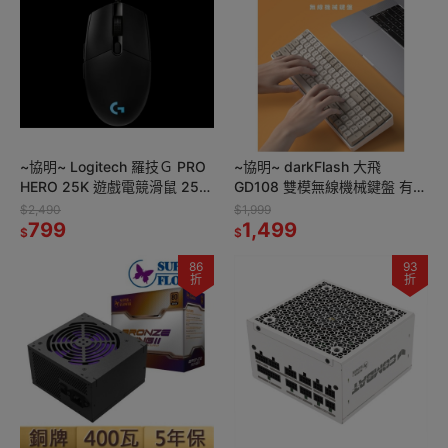
~協明~ Logitech 羅技Ｇ PRO
~協明~ darkFlash 大飛
HERO 25K 遊戲電競滑鼠 25K
GD108 雙模無線機械鍵盤 有線
感應器 6 個可自訂按鍵
無線 雙模式切換
$2,490
$1,999
799
1,499
$
$
86
93
折
折