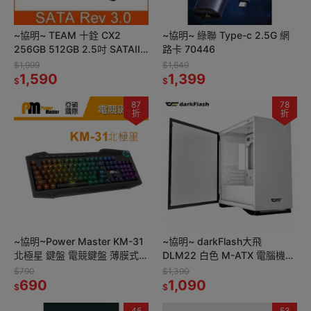
~協明~ TEAM 十銓 CX2
~協明~ 綠聯 Type-c 2.5G 網
256GB 512GB 2.5吋 SATAIII
路卡 70446
SSD 固態硬碟 全新三年保固
$1,999
$1,649
1,590
1,399
$
$
87
78
折
折
~協明~Power Master KM-31
~協明~ darkFlash大飛
北極星 鍵盤 電競鍵盤 薄膜式鍵
DLM22 白色 M-ATX 電腦機殼
盤
機箱 (不含風扇)
$790
$1,390
690
1,090
$
$
45
53