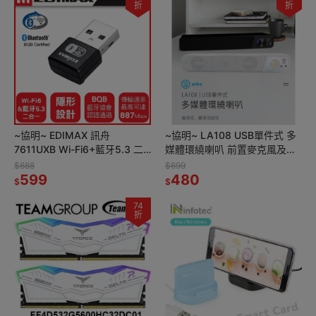
折
折
~協明~ EDIMAX 訊舟
~協明~ LA108 USB單件式 多
7611UXB Wi-Fi6+藍牙5.3 二
媒體環繞喇叭 前置麥克風及耳
合一USB無線網路卡
機孔插槽
$688
$699
599
480
$
$
74
折