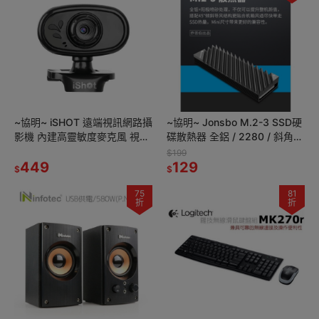
~協明~ iSHOT 遠端視訊網路攝
~協明~ Jonsbo M.2-3 SSD硬
影機 內建高靈敏度麥克風 視訊
碟散熱器 全鋁 / 2280 / 斜角風
鏡頭 視訊會議 遠端教學
切鰭片
$199
449
129
$
$
75
81
折
折