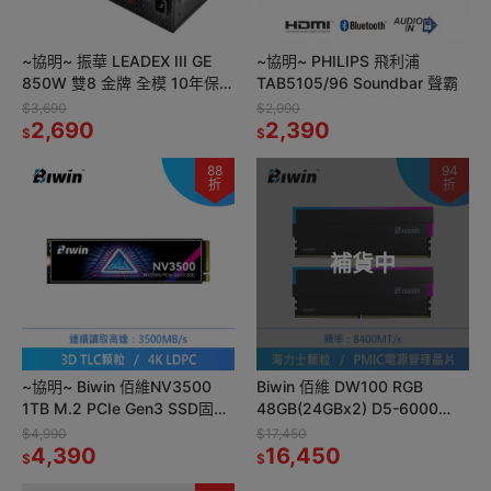
~協明~ 振華 LEADEX III GE
~協明~ PHILIPS 飛利浦
850W 雙8 金牌 全模 10年保固
TAB5105/96 Soundbar 聲霸
ATX3.1 電源供應器
$3,690
$2,990
2,690
2,390
$
$
88
94
折
折
補貨中
~協明~ Biwin 佰維NV3500
Biwin 佰維 DW100 RGB
1TB M.2 PCIe Gen3 SSD固態
48GB(24GBx2) D5-6000
硬碟
CL28
$4,990
$17,450
4,390
16,450
$
$