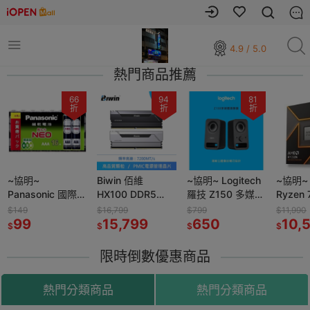
4.9 / 5.0
熱門商品推薦
66
94
81
折
折
折
~協明~
Biwin 佰維
~協明~ Logitech
~協明~
Panasonic 國際牌
HX100 DDR5
羅技 Z150 多媒體
Ryzen 
錳乾電池 3號 4號
6000
揚聲器 清晰的立
核/16
$149
$16,799
$799
$11,990
16入
99
48GB(24G*2) 黑
15,799
體聲音效
650
3.8GH
10,
$
$
$
$
超頻桌上型記憶體
M5 全
限時倒數優惠商品
熱門分類商品
熱門分類商品