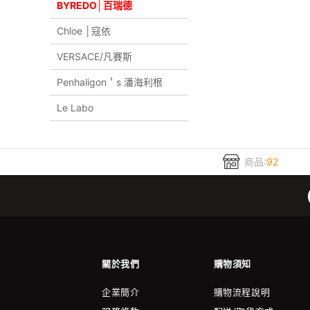
BYREDO│百瑞德
Chloe │寇依
VERSACE/凡賽斯
Penhaligon＇s 潘海利根
Le Labo
商品:
92
關於我們
購物須知
企業簡介
購物流程說明