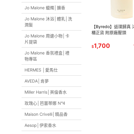
Jo Malone 蠟燭│擴香
Jo Malone 沐浴│體乳│洗
潤髮
【Byredo】返璞歸真 
櫃正貨 附原廠壓頭
Jo Malone 周邊小物│卡
片提袋
1,700
$
Jo Malone 香氛禮盒│禮
物專區
HERMES │愛馬仕
AVEDA│肯夢
Miller Harris│英倫香水
玫瑰心│芭蕾蒂娜 N°4
Maison Crivelli│精品香
Aesop│伊索香水