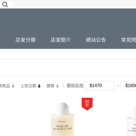
店家分類
店家簡介
網站公告
常見
價格區間
銷商品
上架日期
價格
86
折