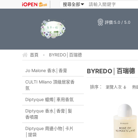
評價:
5.0 / 5.0
首頁
-
BYREDO│百瑞德
BYREDO│百瑞德
Jo Malone 香水│香膏
CULTI Milano 頂級居家香
排序：
瀏覽人次
熱
氛
Diptyque 蠟燭│車用香氛
Diptyque 香水│香膏│髮
香噴霧
Diptyque 周邊小物│卡片
│提袋