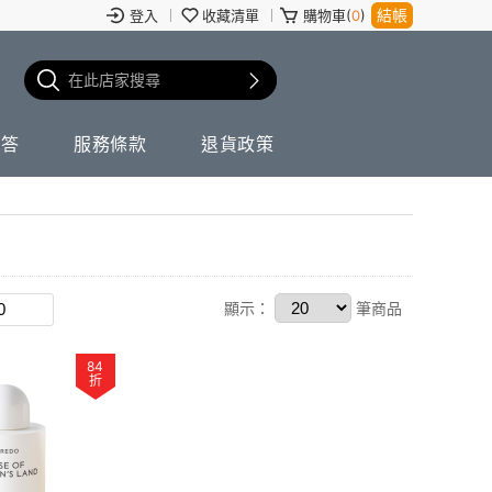
結帳
登入
收藏清單
購物車(
0
)
問答
服務條款
退貨政策
顯示：
筆商品
84
折