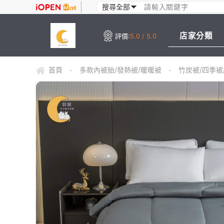
店家分類
評價:
5.0 / 5.0
首頁
多款內被胎/發熱被/暖暖被
竹炭被/四季被/
-
-