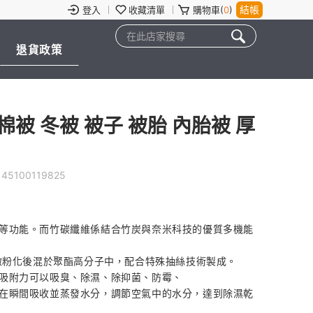
結帳
登入
收藏清單
購物車(
0
)
退貨政策
棉被 冬被 被子 被胎 內胎被 厚
145100119825
等功能。而竹碳纖維係結合竹炭與奈米科技的優質多機能
炭微粉化後混於聚酯高分子中，配合特殊抽絲技術製成。
吸附力可以吸臭、除濕、除抑菌、防霉、
在瞬間吸收並蒸發水分，調節空氣中的水分，達到除濕乾