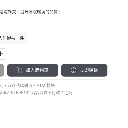
過濾雜質，提升睡眠環境的品質。
人竹炭被一件
加入購物車
立即結帳
 / 超商代碼繳費 / ATM 轉帳
 常溫7-ELEVEN店到店取貨不付款 / 宅配