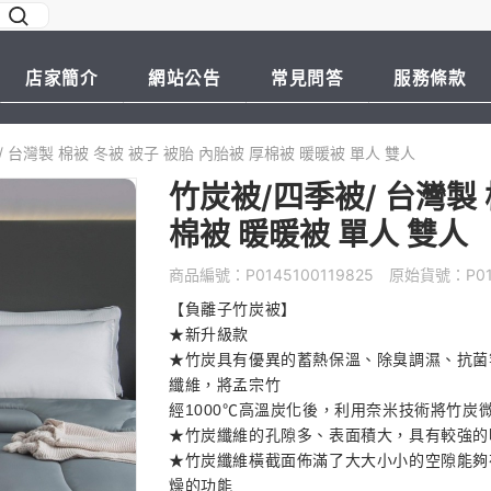
店家簡介
網站公告
常見問答
服務條款
 台灣製 棉被 冬被 被子 被胎 內胎被 厚棉被 暖暖被 單人 雙人
竹炭被/四季被/ 台灣製 
棉被 暖暖被 單人 雙人
商品編號：
P0145100119825
原始貨號：
P0
【負離子竹炭被】
★新升級款
★竹炭具有優異的蓄熱保溫、除臭調濕、抗菌
纖維，將孟宗竹
經1000℃高溫炭化後，利用奈米技術將竹
★竹炭纖維的孔隙多、表面積大，具有較強的
★竹炭纖維橫截面佈滿了大大小小的空隙能夠
燥的功能