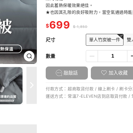
因此蓄熱保暖效果絕佳。
★也因其孔隙的良好吸附力，當空氣通過時能
699
$
$ 1,850
尺寸
單人竹炭被一件
雙
數量
敲敲話
加入收藏
付款方式：
超商取貨付款 / 線上刷卡 / 刷卡分期
運送方式：
常溫7-ELEVEN店到店取貨付款 /