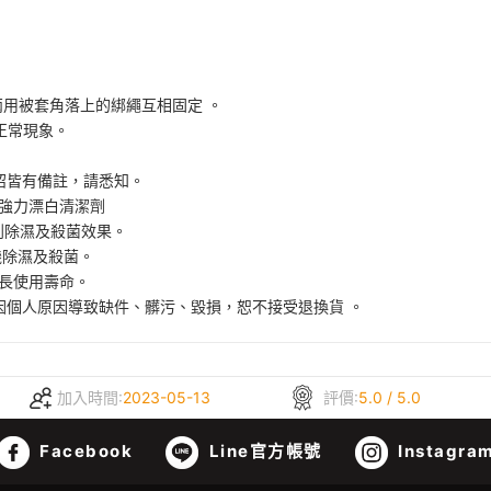
兩用被套角落上的綁繩互相固定 。
 正常現象。
介紹皆有備註，請悉知。
用強力漂白清潔劑
達到除濕及殺菌效果。
機除濕及殺菌。
延長使用壽命。
因個人原因導致缺件、髒污、毀損，恕不接受退換貨 。
加入時間:
2023-05-13
評價:
5.0 / 5.0
Facebook
Line官方帳號
Instagra