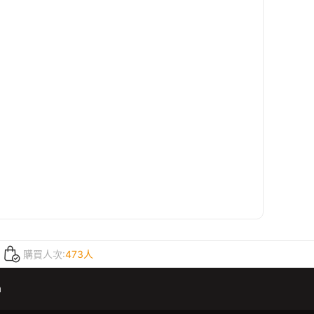
購買人次:
473人
m