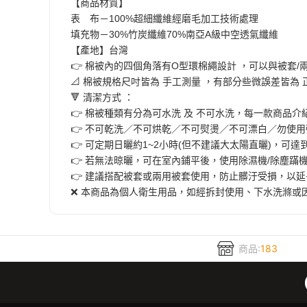
【商品材質】
表 布－100%超細纖維經磨毛加工技術處理
填充物－30%竹炭纖維70%南亞A級中空透氣纖維
【產地】台灣
👉 棉被內的四個角落有O型環棉繩設計 ，可以與被套/
📐 棉被規格尺吋皆為 手工測量 ，有部分些微誤差皆為
🔻 清潔方式 ：
👉 棉被種類有分為可水洗 及 不可水洗，每一款商品
👉 不可乾洗／不可烘乾／不可熨燙／不可漂白／勿使
👉 可定期日曬約1~2小時(但不建議大太陽直曬)，可
👉 若無法晾曬，可在室內鋪平後，使用除濕機/除塵蹣
👉 建議搭配被套或兩用被套使用，防止髒汙受損，以
❌ 本商品為個人衛生用品，如經拆封使用、下水洗滌或
商品:
183