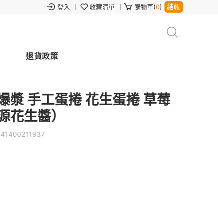
結帳
登入
收藏清單
購物車(
0
)
退貨政策
爆漿 手工蛋捲 花生蛋捲 草莓
源花生醬）
141400211937