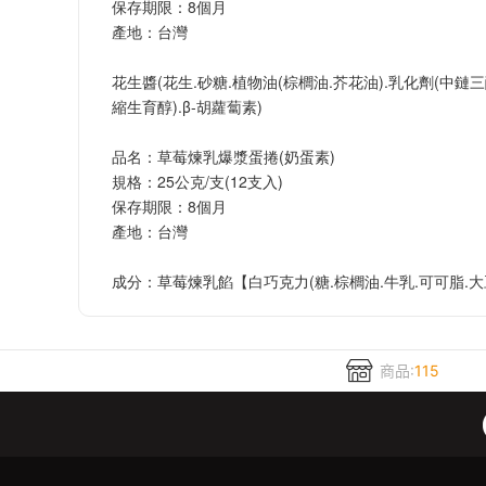
保存期限：8個月
產地：台灣
花生醬(花生.砂糖.植物油(棕櫚油.芥花油).乳化劑(中鏈三
縮生育醇).β-胡蘿蔔素)
品名：草莓煉乳爆漿蛋捲(奶蛋素)
規格：25公克/支(12支入)
保存期限：8個月
產地：台灣
成分：草莓煉乳餡【白巧克力(糖.棕櫚油.牛乳.可可脂.大豆
商品:
115