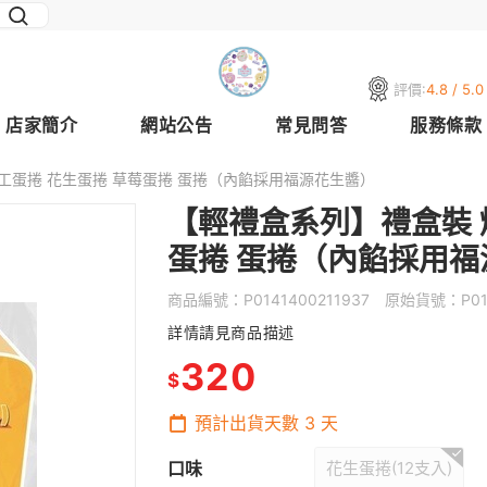
評價:
4.8 / 5.0
店家簡介
網站公告
常見問答
服務條款
工蛋捲 花生蛋捲 草莓蛋捲 蛋捲（內餡採用福源花生醬）
【輕禮盒系列】禮盒裝 
蛋捲 蛋捲（內餡採用福
商品編號：
P0141400211937
原始貨號：
P0
詳情請見商品描述
320
$
預計出貨天數
3
天
口味
花生蛋捲(12支入)