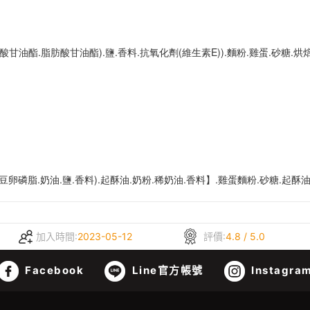
酸甘油酯.脂肪酸甘油酯).鹽.香料.抗氧化劑(維生素E)).麵粉.雞蛋.砂糖.
卵磷脂.奶油.鹽.香料).起酥油.奶粉.稀奶油.香料】.雞蛋麵粉.砂糖.起酥
加入時間:
2023-05-12
評價:
4.8 / 5.0
Facebook
Line官方帳號
Instagra