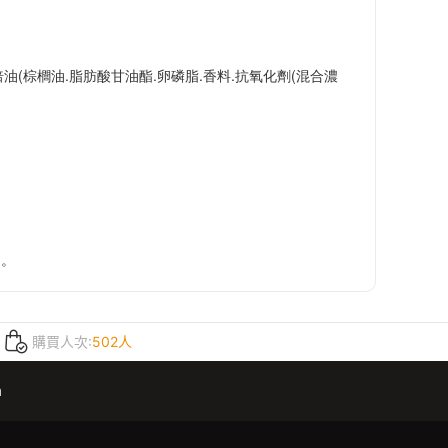
烘焙油(棕櫚油.脂肪酸甘油酯.卵磷脂.香料.抗氧化劑(混合濃
油。
購買人次:
502人
m