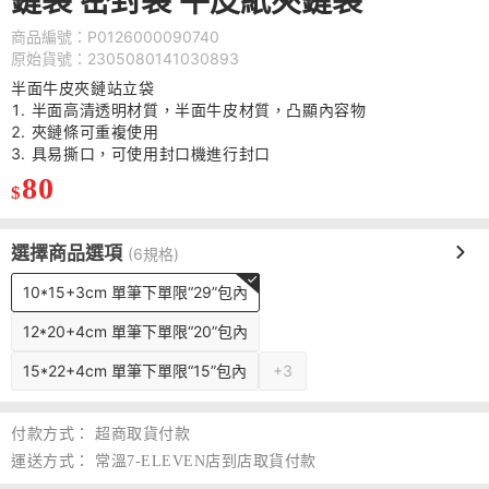
鏈袋 密封袋 牛皮紙夾鏈袋
商品編號：P0126000090740
原始貨號：2305080141030893
半面牛皮夾鏈站立袋
半面高清透明材質，半面牛皮材質，凸顯內容物
夾鏈條可重複使用
具易撕口，可使用封口機進行封口
80
$
選擇商品選項
(6規格)
10*15+3cm 單筆下單限“29”包內
12*20+4cm 單筆下單限“20”包內
15*22+4cm 單筆下單限“15”包內
+3
付款方式：
超商取貨付款
運送方式：
常溫7-ELEVEN店到店取貨付款