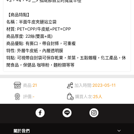
+3，+4，+5 __> 指底部自立的寬度半徑
【商品特點】
名稱：半面牛皮夾鏈站立袋
材質: PET+CPP/牛皮紙+PET+CPP
商品厚度: 22絲(雙面+底)
商品優點: 有撕口，帶自封條，可重複
特性: 外層牛皮紙，內層透明膜
特點: 可視帶自封袋可保存乾果，茶葉，五穀雜糧，化工產品，休
閒食品，保健品 咖啡粉，麵粉類等等
商品:
21
加入時間:
2023-05-11
評價:
-
購買人次:
25人
關於我們