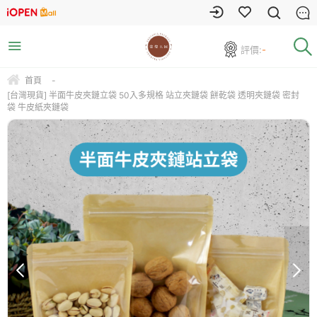
評價:
-
首頁
-
[台灣現貨] 半面牛皮夾鏈立袋 50入多規格 站立夾鏈袋 餅乾袋 透明夾鏈袋 密封
袋 牛皮紙夾鏈袋