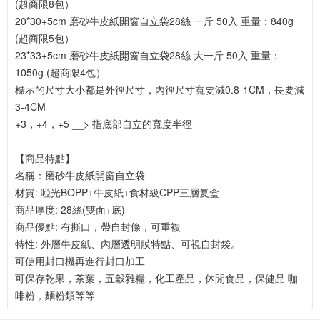
(超商限8包）
20*30+5cm 磨砂牛皮紙開窗自立袋28絲 一斤 50入 重量：840g 
(超商限5包）
23*33+5cm 磨砂牛皮紙開窗自立袋28絲 大一斤 50入 重量：
1050g (超商限4包）
標示的尺寸大小都是外徑尺寸，內徑尺寸寬要減0.8-1CM，長要減
3-4CM
+3，+4，+5 __> 指底部自立的寬度半徑
【商品特點】
名稱：磨砂牛皮紙開窗自立袋
材質: 啞光BOPP+牛皮紙+食材級CPP三層复盒
商品厚度: 28絲(雙面+底)
商品優點: 有撕口，帶自封條，可重複
特性: 外層牛皮紙、內層透明膜特點、可視自封袋。
可使用封口機再進行封口加工
可保存乾果，茶葉，五穀雜糧，化工產品，休閒食品，保健品 咖
啡粉，麵粉類等等