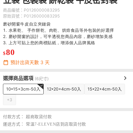
立袋 包裝袋 餅乾袋 牛皮密封袋
商品編號：P0126000083295
原始貨號：P0126000083295
磨砂開窗牛皮自立夾鏈袋
水果乾、 手作餅乾、肉乾、烘焙食品等外包裝的好選擇
磨砂開窗的設計，可半透視您商品內容，磨砂增加美感
上方可貼上您的商標貼紙，增添個人品牌風格
80
$
預計出貨天數
3
天
選擇商品選項
(6尺寸)
10*15+3cm-50入
12*20+4cm-50入
15*22+4cm-50入
+3
付款方式：
超商取貨付款
運送方式：
常溫7-ELEVEN店到店取貨付款