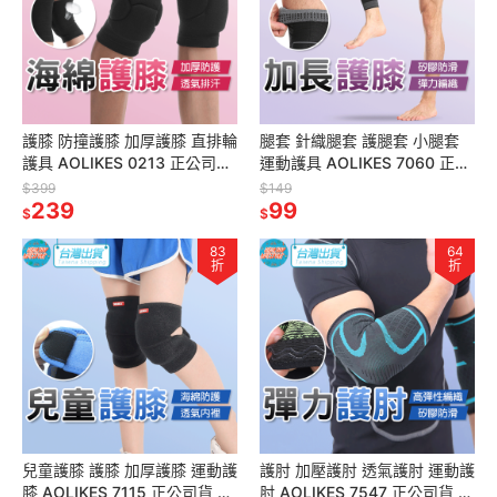
護膝 防撞護膝 加厚護膝 直排輪
腿套 針織腿套 護腿套 小腿套
護具 AOLIKES 0213 正公司貨
運動護具 AOLIKES 7060 正公
護腿 護膝蓋 護腿套 滑板護具
司貨 護具 壓力護膝 護腿 護膝
$399
$149
護具
239
套
99
$
$
83
64
折
折
兒童護膝 護膝 加厚護膝 運動護
護肘 加壓護肘 透氣護肘 運動護
膝 AOLIKES 7115 正公司貨 海
肘 AOLIKES 7547 正公司貨 健