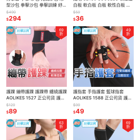
型沙包 拳擊沙包 拳擊訓練 紓壓
白板 軟白板 白板 軟性白板 幼
健身 S5228 成功 SUCCESS
教用白板 軟白板貼 磁性白板貼
$490
$59
294
發票
36
$
$
69
49
折
折
護踝 繃帶護踝 護踝帶 纏繞護踝
護指套 手指護套 籃球指套
AOLIKES 1527 正公司貨 護腳
AOLIKES 1588 正公司貨 護手
踝 運動護踝 護具 運動護具 護
指 運動護具 護指 指套 護具
$129
$99
踝套
89
49
$
$
63
69
折
折