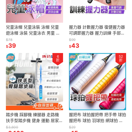
兒童泳帽 兒童泳裝 泳帽 兒童
握力器 計數握力器 復健握力器
遊泳帽 泳裝 兒童泳衣 男童 女
可調節握力器 握力訓練 手部鍛
童 遊泳
鍊 健身 復健 運動 可計數握力
$78
$99
39
器 訓練用握力器
43
$
$
6
52
折
折
踏步機 踩腳機 練腿器 走路機
握把布 球拍握把帶 把手帶 球拍
扶手型踏步機 健身 運動 居家運
握把布 球拍 羽球拍 網球拍 球
動 散步機 S5190 SUCCESS 成
拍纏繞帶 球拍帶 纏繞帶 健身
$3,600
$29