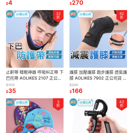
居家收納
4
電子發票
270
$
$
32
62
折
折
止鼾帶 睡眠神器 呼吸糾正帶 下
護膝 加壓護膝 跑步護膝 透氣護
巴托帶 AOLIKES 2107 正公司
膝 AOLIKES 7902 正公司貨 半
貨 頭帶 V臉帶 防打呼
月板護膝 減震護膝 膝蓋保護套
$109
$269
35
護具
166
$
$
5
43
折
折