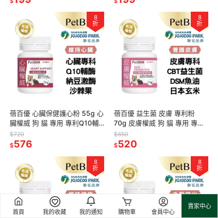
$
$
8
8
折
折
蓓百優 心臟保健護心粉 55g 心
蓓百優 益生菌 皮膚 專利粉
臟權威 狗 貓 專用 專利Q10輔
70g 皮膚權威 狗 貓 專用 專利
酶×專利納豆激酶×專利沙棘果
CBT益生菌×魚油×玄米萃取 神
$720
$650
寵物保健 狗狗心臟
576
經醯胺 寵物保健
520
$
$
8
8
折
折
賣家中心
首頁
我的收藏
我的通知
購物車
會員中心