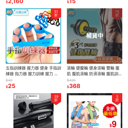
功
2,160
運動 體育
15
$
$
51
75
折
折
補貨中
五指訓練器 握力器 健身 手指訓
滾輪 健腹輪 健身滾輪 雙輪 腹
練器 指力器 握力訓練 握力 指
肌 腹肌滾輪 防滑滾輪 腹肌訓練
力訓練器 居家 運動
健身 運動 S5203 SUCCESS
$49
$490
25
成功
368
$
$
39
5
折
折