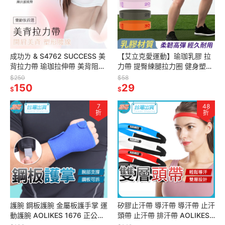
成功ㄌ & S4762 SUCCESS 美
【艾立克愛運動】瑜珈乳膠 拉
背拉力帶 瑜珈拉伸帶 美背阻力
力帶 提臀練腿拉力圈 健身塑形
帶 美背彈力帶 拉力帶 發票
腿運動核心力量 AOLIKES
$250
$58
150
3619 正公司貨 附發票
29
$
$
7
48
折
折
護腕 鋼板護腕 金屬板護手掌 運
矽膠止汗帶 導汗帶 導汗帶 止汗
動護腕 AOLIKES 1676 正公司
頭帶 止汗帶 排汗帶 AOLIKES