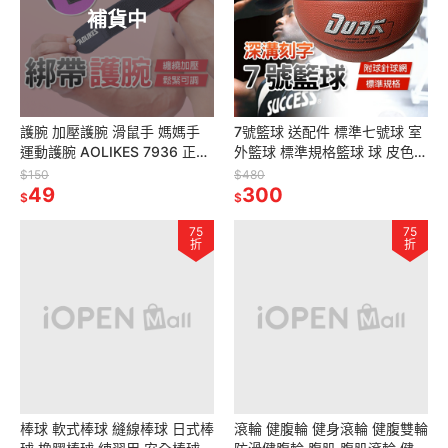
補貨中
護腕 加壓護腕 滑鼠手 媽媽手
7號籃球 送配件 標準七號球 室
運動護腕 AOLIKES 7936 正公
外籃球 標準規格籃球 球 皮色籃
司貨 重訓護腕 護具 健身護腕
球 7號深溝刻字籃球 成功
$150
$480
49
S40170B
300
$
$
75
75
折
折
棒球 軟式棒球 縫線棒球 日式棒
滾輪 健腹輪 健身滾輪 健腹雙輪