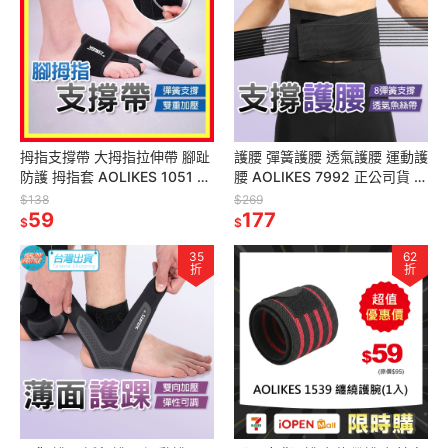
拇指支撐帶 大拇指拉伸帶 腳趾
護腰 彈簧護腰 透氣護腰 運動護
防護 拇指套 AOLIKES 1051 正
腰 AOLIKES 7992 正公司貨 護
公司貨 久站 運動護具 足部護具
腰帶 保護帶 護具 運動護具
$138
$269
護具
59
177
$
$
35
62
折
折