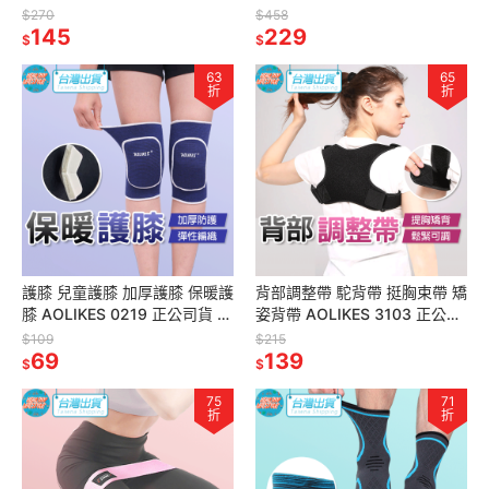
透氣吸汗 運動護具 重訓護具 護
加厚掌墊 耐磨防滑 AOLIKES
$270
$458
膝蓋
145
手套 121 附發票
229
$
$
63
65
折
折
護膝 兒童護膝 加厚護膝 保暖護
背部調整帶 駝背帶 挺胸束帶 矯
膝 AOLIKES 0219 正公司貨 海
姿背帶 AOLIKES 3103 正公司
綿護膝 運動護膝 直排輪護膝 護
貨 駝背束帶 防駝背心 美姿帶
$109
$215
具
69
矯姿帶
139
$
$
75
71
折
折