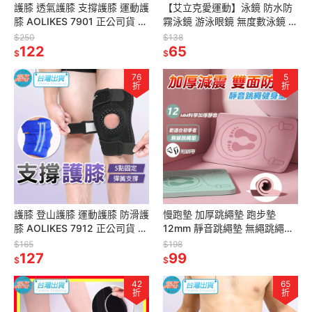
護膝 透氣護膝 支撐護膝 運動護
【艾立克愛運動】泳鏡 防水防
膝 AOLIKES 7901 正公司貨 護
霧泳鏡 游泳眼鏡 無度數泳鏡 高
膝套 運動護具 彈力護膝 加壓護
清泳鏡 游泳鏡 成人泳鏡 男女游
$250
$138
膝
122
泳眼鏡 蛙鏡 電子發票
65
$
$
76
5
折
折
護膝 登山護膝 運動護膝 防滑護
慢跑墊 加厚跳繩墊 跑步墊
膝 AOLIKES 7912 正公司貨 籃
12mm 靜音跳繩墊 無繩跳繩墊
球護膝 護具 支撐護膝 運動護具
運動墊 隔音減震墊 軟墊 減震墊
$165
$198
127
瑜珈墊 運動墊
99
$
$
42
65
折
折