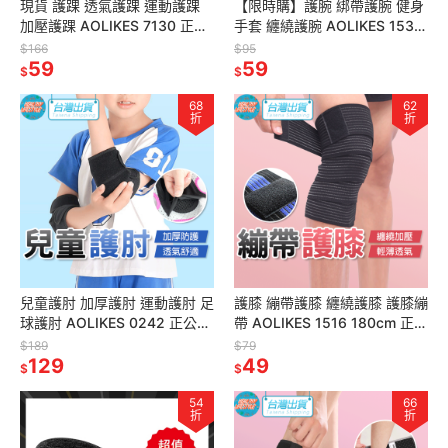
現貨 護踝 透氣護踝 運動護踝
【限時購】護腕 綁帶護腕 健身
加壓護踝 AOLIKES 7130 正公
手套 纏繞護腕 AOLIKES 1539
司貨 可調式 包覆護踝 護踝套
正公司貨 運動護具 單槓手套 重
$166
$95
護腳踝
59
訓護具
59
$
$
68
62
折
折
兒童護肘 加厚護肘 運動護肘 足
護膝 繃帶護膝 纏繞護膝 護膝繃
球護肘 AOLIKES 0242 正公司
帶 AOLIKES 1516 180cm 正公
貨 護具 護肘 運動護具 護手肘
司貨 護腿綁帶 綁帶護膝具 護膝
$189
$79
129
繃帶
49
$
$
54
66
折
折