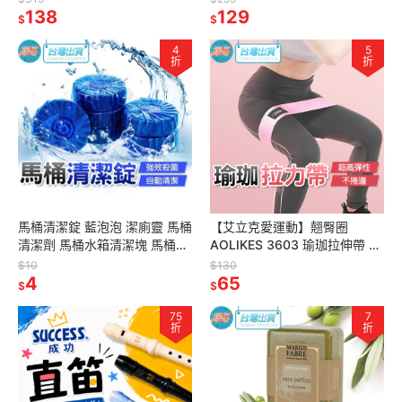
腰夾
138
震隔音墊 防滑墊
129
$
$
4
5
折
折
馬桶清潔錠 藍泡泡 潔廁靈 馬桶
【艾立克愛運動】翹臀圈
清潔劑 馬桶水箱清潔塊 馬桶清
AOLIKES 3603 瑜珈拉伸帶 臀
潔塊 自動清潔劑 廁所清潔劑 馬
部阻力帶 瑜珈彈力圈 健身阻力
$10
$130
桶清潔
4
圈 環狀瑜珈圈 瑜珈帶
65
$
$
75
7
折
折