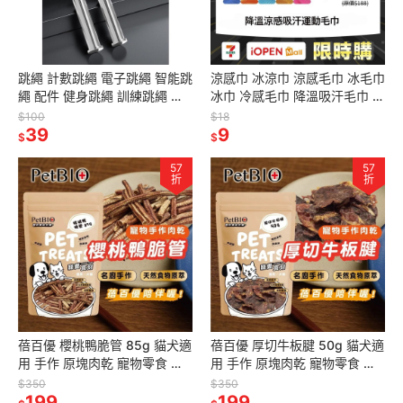
跳繩 計數跳繩 電子跳繩 智能跳
涼感巾 冰涼巾 涼感毛巾 冰毛巾
繩 配件 健身跳繩 訓練跳繩 零
冰巾 冷感毛巾 降溫吸汗毛巾 降
件 負重器 無繩球 負重跳繩
溫 運動毛巾 魔術冰巾 冰涼
$100
$18
39
9
$
$
57
57
折
折
蓓百優 櫻桃鴨脆管 85g 貓犬適
蓓百優 厚切牛板腱 50g 貓犬適
用 手作 原塊肉乾 寵物零食 狗
用 手作 原塊肉乾 寵物零食 狗
狗零食 貓咪零食
狗零食 貓咪零食
$350
$350
199
199