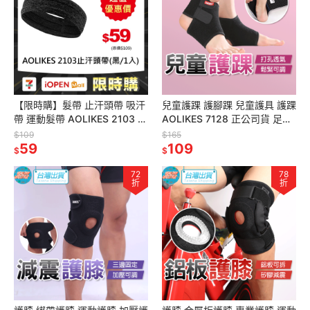
【限時購】髮帶 止汗頭帶 吸汗
兒童護踝 護腳踝 兒童護具 護踝
帶 運動髮帶 AOLIKES 2103 正
AOLIKES 7128 正公司貨 足球
公司貨 頭帶 防滑頭帶 運動頭帶
護踝 運動護具 運動護踝 護具
$109
$165
運動護具
59
109
$
$
72
78
折
折