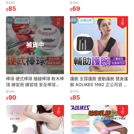
護腕 羽毛球護腕 綁帶護腕 運動
纏繞護腕 加壓護腕 護手腕帶 護
$250
$159
護具
85
具
69
$
$
75
5
折
折
補貨中
棒球 硬式棒球 縫線棒球 軟木棒
護腕 支撐護腕 運動護腕 健身護
球 練習用 練習球 安全棒球
腕 AOLIKES 1682 正公司貨 手
S4101 成功 SUCCESS 運動 體
托 運動護具 重訓護具 護具 護
$120
$170
育
90
手腕
85
$
$
6
5
折
折