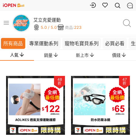
艾立克愛運動
5.0 / 5.0
商品:
223
所有商品
專業運動系列
寵物毛寶貝系列
必買必看
生
人氣
銷量
新上市
價錢
48
47
折
折