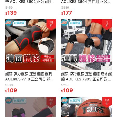
帶 AOLIKES 3602 正公司貨
AOLIKES 3604 三件組 正公司
健身帶 彈力帶 健身圈 拉力繩
貨 拉力圈 彈力圈 深蹲帶 阻力
$159
$389
健身帶
139
繩
177
$
$
78
5
折
折
護膝 彈力護膝 運動護膝 護具
護膝 深蹲護膝 運動護膝 潛水護
AOLIKES 7718 正公司貨 騎車
膝 AOLIKES 7903 正公司貨 健
護膝 跑步護膝 籃球護膝 護膝蓋
身護膝 厚款護膝 護膝 護膝套
$139
$219
109
護具
109
$
$
33
63
折
折