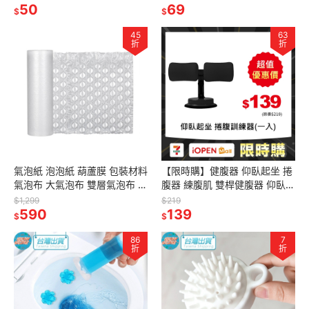
50
護具
69
$
$
45
63
折
折
氣泡紙 泡泡紙 葫蘆膜 包裝材料
【限時購】健腹器 仰臥起坐 捲
氣泡布 大氣泡布 雙層氣泡布 氣
腹器 練腹肌 雙桿健腹器 仰臥起
泡膜 包材
坐輔助器 健身輔助器 腹肌訓練
$1,299
$219
590
健身 運動
139
$
$
86
7
折
折