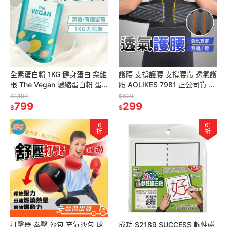
全素蛋白粉 1KG 健身蛋白 樂維
護腰 支撐護腰 支撐腰帶 透氣護
根 The Vegan 濃縮蛋白粉 蛋
腰 AOLIKES 7981 正公司貨 護
白粉 素食 高蛋白 健身飲料
腰帶 加壓腰帶 束身腰帶 腰帶
$1,199
$620
799
護具
299
$
$
6
61
折
折
打擊器 拳擊 沙包 充氣沙包 球
成功 S2189 SUCCESS 軟性磁