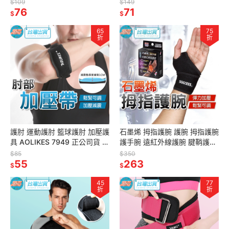
貨 手托 護手掌 護具 重訓護具
2113 頭帶 護具 運動護具
$109
$149
76
71
$
$
65
75
折
折
護肘 運動護肘 籃球護肘 加壓護
石墨烯 拇指護腕 護腕 拇指護腕
具 AOLIKES 7949 正公司貨 運
護手腕 遠紅外線護腕 腱鞘護腕
動護具 重訓護具 網球護具
成功 S5090 SUCCESS 運動護
$85
$350
55
腕 加壓護腕
263
$
$
45
77
折
折