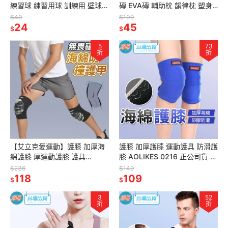
練習球 練習用球 訓練用 壁球
磚 EVA磚 輔助枕 韻律枕 塑身
4311 成功 SUCCESS 運動 體
瑜珈磚 瑜珈輔助 瑜伽 健身
$40
$109
育
24
45
$
$
5
73
折
折
【艾立克愛運動】護膝 加厚海
護膝 加厚護膝 運動護具 防滑護
綿護膝 厚運動護膝 護具
膝 AOLIKES 0216 正公司貨 足
AOLIKES 0217 正公司貨 舞蹈
球護膝 保暖護膝 護膝套 護具
$236
$149
護膝 透氣護膝 海綿護膝
118
109
$
$
3
52
折
折