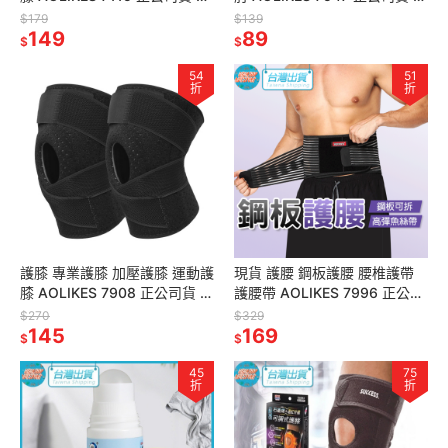
綿護膝 足球護膝 護脛 護膝蓋
身護肘 運動護具 護手肘 護具
$179
$139
護具
149
89
$
$
54
51
折
折
護膝 專業護膝 加壓護膝 運動護
現貨 護腰 鋼板護腰 腰椎護帶
膝 AOLIKES 7908 正公司貨 高
護腰帶 AOLIKES 7996 正公司
透氣吸汗 運動護具 重訓護具 護
貨 健身 舉重護腰 鋼板腰帶 運
$270
$329
膝蓋
145
動護具
169
$
$
45
75
折
折