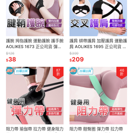
護腕 拇指護腕 運動護腕 護手腕
護肩 綁帶護肩 加壓護肩 運動護
AOLIKES 1673 正公司貨 彈力
肩 AOLIKES 1695 正公司貨 護
護腕 加壓護腕 舉重護腕 護具
肩帶 調整型護肩 運動護肩 單肩
$126
$399
38
209
$
$
87
46
折
折
阻力帶 瑜伽帶 拉力帶 健身阻力
阻力帶 翹臀圈 彈力帶 拉力帶