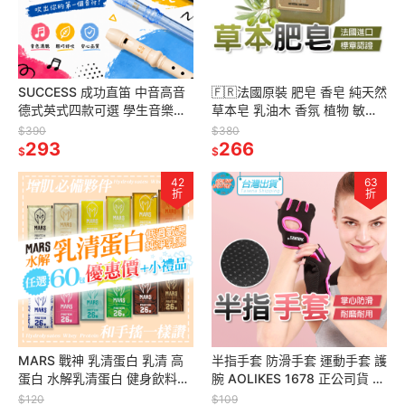
SUCCESS 成功直笛 中音高音
🇫🇷法國原裝 肥皂 香皂 純天然
德式英式四款可選 學生音樂課
草本皂 乳油木 香氛 植物 敏感
教學指定 贈收納袋 附發票
肌可用 馬賽皂 沐浴皂 法鉑馬賽
$390
$380
293
公司正品
266
$
$
42
63
折
折
MARS 戰神 乳清蛋白 乳清 高
半指手套 防滑手套 運動手套 護
蛋白 水解乳清蛋白 健身飲料
腕 AOLIKES 1678 正公司貨 攀
BCAA 低脂乳清 水解乳清
岩手套 透氣手套 護腕套 手套
$120
$109