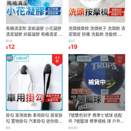
馬桶清潔劑 潔廁凝膠 小花凝膠
洗頭按摩梳 洗頭梳子 洗頭刷 清
清潔凝膠 抑菌凝膠 馬桶清潔 自
潔頭皮 抓癢 洗髮刷 洗髮梳 按
動清潔凝膠 廁所清潔劑 浴室清
摩放鬆 按摩刷 按摩梳 舒緩SPA
$14
$27
潔劑
12
19
$
$
44
64
折
折
補貨中
掛勾 家用掛鉤 車用掛勾 居家掛
7號雙色刻字 標準七號球 送配
勾 置物掛勾 汽車掛勾 迷你掛鉤
件 7號籃球 標準規格 球 戶外運
收納掛勾 多功能掛鉤 汽車收納
動 成功 S40172B S40172B1
$9
$420