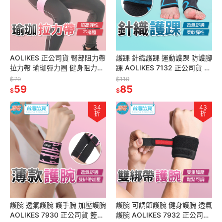
AOLIKES 正公司貨 臀部阻力帶
護踝 針織護踝 運動護踝 防護腳
拉力帶 瑜珈彈力圈 健身阻力圈
踝 AOLIKES 7132 正公司貨 護
環狀瑜珈圈 翹臀圈 虐臀圈瑜珈
腳踝 護具 腳踝套 運動護具 護
$79
$119
帶 健身帶美臀
59
踝套
85
$
$
34
43
折
折
護腕 透氣護腕 護手腕 加壓護腕
護腕 可調節護腕 健身護腕 透氣
AOLIKES 7930 正公司貨 籃球
護腕 AOLIKES 7932 正公司貨