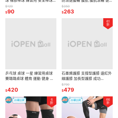
球 橡膠棒球 練習用 安全棒球
防滑健腹輪 腹肌 腹肌滾輪 健身
S4102 成功 SUCCESS 運動 體
運動 S5204 成功 SUCCESS
$120
$350
育
90
263
$
$
61
折
乒乓球 桌球 一星 練習用桌球
石墨烯護膝 支撐型護膝 遠紅外
賽璐璐桌球 體育 運動 健身 訓
線護膝 加長型護膝 成功
練 36入 4404F SUCCESS 成
S5087 SUCCESS 運動護膝 加
$790
功
420
壓護膝 護具 發票
479
$
$
6
66
折
折