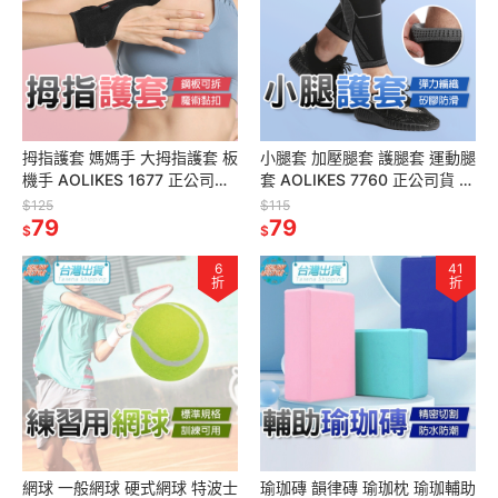
拇指護套 媽媽手 大拇指護套 板
小腿套 加壓腿套 護腿套 運動腿
機手 AOLIKES 1677 正公司貨
套 AOLIKES 7760 正公司貨 運
板機指 大拇指護具 運動護具 護
動護具 護具 腿套 束腿套 護小
$125
$115
指套
79
腿
79
$
$
6
41
折
折
網球 一般網球 硬式網球 特波士
瑜珈磚 韻律磚 瑜珈枕 瑜珈輔助