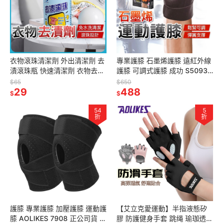
衣物滾珠清潔劑 外出清潔劑 去
專業護膝 石墨烯護膝 遠紅外線
漬滾珠瓶 快速清潔劑 衣物去漬
護膝 可調式護膝 成功 S5093
快速去漬 免洗清潔劑 衣物清潔
SUCCESS 運動護膝 加壓護膝
$65
$650
應急清潔劑
29
支撐護膝 護具
488
$
$
54
5
折
折
護膝 專業護膝 加壓護膝 運動護
【艾立克愛運動】半指液態矽
膝 AOLIKES 7908 正公司貨 高
膠 防護健身手套 跳绳 瑜珈透氣