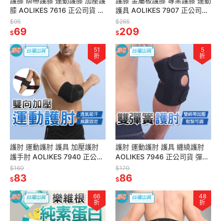
護膝 綁帶護膝 運動護膝 加壓護
護膝 金屬板護膝 專業護膝 運動
膝 AOLIKES 7616 正公司貨 護
護具 AOLIKES 7907 正公司貨
膝蓋 跑步護膝 籃球護膝 運動護
護膝蓋 自行車護具 重訓護具 護
$95
$265
具
69
具
209
$
$
51
5
折
折
護肘 運動護肘 護具 加壓護肘
護肘 運動護肘 護具 纏繞護肘
護手肘 AOLIKES 7940 正公司
AOLIKES 7946 正公司貨 彈簧
貨 可調式護肘 透氣護肘 護肘套
護肘 透氣護肘 運動護具 護肘套
$160
$170
83
86
$
$
66
48
折
折