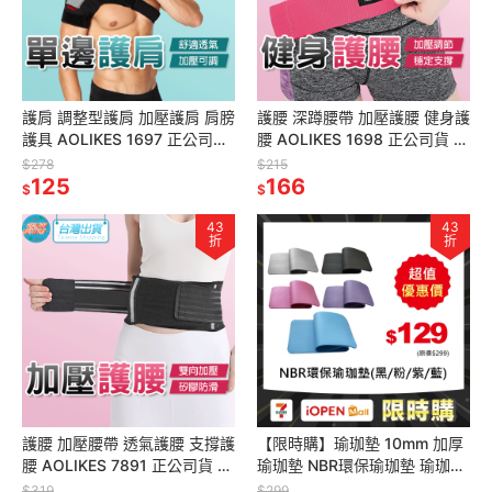
護肩 調整型護肩 加壓護肩 肩膀
護腰 深蹲腰帶 加壓護腰 健身護
護具 AOLIKES 1697 正公司貨
腰 AOLIKES 1698 正公司貨 負
單肩 運動護肩 護肩帶 運動護具
重腰帶 重訓護腰 運動護具 訓練
$278
$215
125
腰帶
166
$
$
43
43
折
折
護腰 加壓腰帶 透氣護腰 支撐護
【限時購】瑜珈墊 10mm 加厚
腰 AOLIKES 7891 正公司貨 束
瑜珈墊 NBR環保瑜珈墊 瑜珈軟
身腰帶 工作腰帶 護具 護腰帶
墊 瑜珈護墊 跪墊 運動器材 防
$319
$299