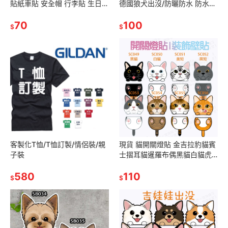
貼紙車貼 安全帽 行李貼 生日禮
德國狼犬出沒/防曬防水 防水貼
物 交換禮物 聖誕禮物 狐狸逗尾
紙 德國狼犬 露營貼 行李貼
巴
70
100
$
$
客製化T恤/T恤訂製/情侶裝/親
現貨 貓開關燈貼 金吉拉豹貓賓
子裝
士摺耳貓暹羅布偶黑貓白貓虎
斑英短美短橘貓無毛貓加菲斯
580
芬克斯貓咪防水開關燈貼
110
$
$