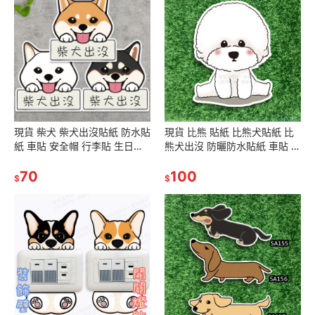
現貨 柴犬 柴犬出沒貼紙 防水貼
現貨 比熊 貼紙 比熊犬貼紙 比
紙 車貼 安全帽 行李貼 生日禮
熊犬出沒 防曬防水貼紙 車貼 安
物 交換禮物 聖誕禮物
全帽 行李箱 SA109
70
100
$
$