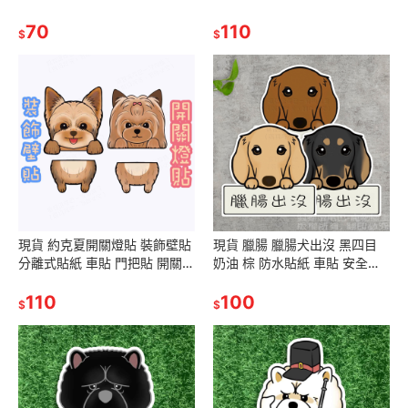
米格魯 露營貼 行李貼
飾 寵物造型 生日禮物交換禮物
70
聖誕禮物
110
$
$
現貨 約克夏開關燈貼 裝飾壁貼
現貨 臘腸 臘腸犬出沒 黑四目
分離式貼紙 車貼 門把貼 開關裝
奶油 棕 防水貼紙 車貼 安全帽
飾 寵物造型 生日禮物交換禮物
行李貼 生日禮物 交換禮物 聖誕
聖誕禮物
110
禮物
100
$
$