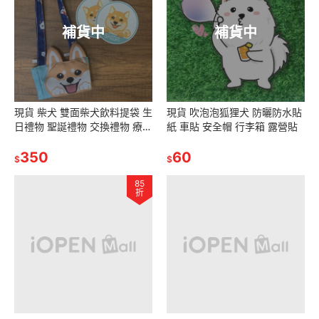
補貨中
補貨中
現貨 柴犬 雙面柴犬飲料提袋 生
現貨 吹泡泡狐狸犬 防曬防水貼
日禮物 聖誕禮物 交換禮物 療癒
紙 車貼 安全帽 行李箱 露營貼
小物
350
60
$
$
85
折