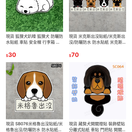
現貨 狐狸犬趴睡 狐狸犬 防曬防
現貨 米克斯出沒貼紙/米克斯出
水貼紙 車貼 安全帽 行李箱 露
沒/防曬防水 防水貼紙 米克斯
營貼巴 SA182
虎斑/小黃/小白/小黑/小米/賓士
30
70
露營貼 行李貼
$
$
現貨 SB076米格魯出沒貼紙/米
現貨 藏獒犬開關燈貼 裝飾壁貼
格魯出沒/防曬防水 防水貼紙
分離式貼紙 車貼 門把貼 開關裝