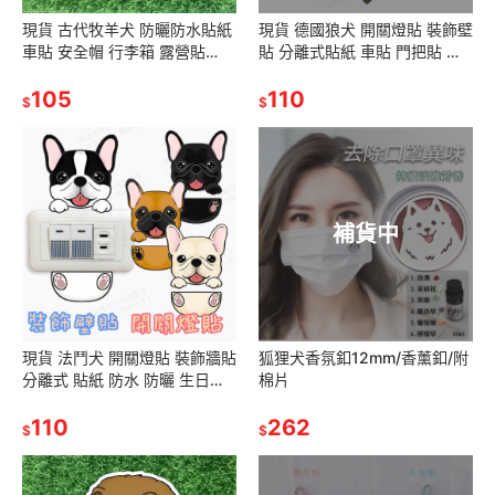
現貨 古代牧羊犬 防曬防水貼紙
現貨 德國狼犬 開關燈貼 裝飾壁
車貼 安全帽 行李箱 露營貼
貼 分離式貼紙 車貼 門把貼 開
SA176
關裝飾 寵物造型 生日禮物交換
105
禮物聖誕禮物 警犬
110
$
$
補貨中
現貨 法鬥犬 開關燈貼 裝飾牆貼
狐狸犬香氛釦12mm/香薰釦/附
分離式 貼紙 防水 防曬 生日禮
棉片
物交換禮物聖誕禮物
110
262
$
$