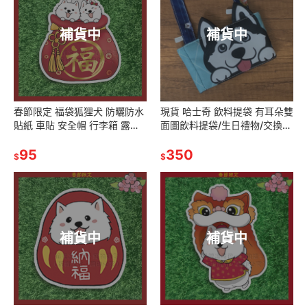
補貨中
補貨中
春節限定 福袋狐狸犬 防曬防水
現貨 哈士奇 飲料提袋 有耳朵雙
貼紙 車貼 安全帽 行李箱 露營
面圖飲料提袋/生日禮物/交換禮
貼
物/聖誕禮物
95
350
$
$
補貨中
補貨中