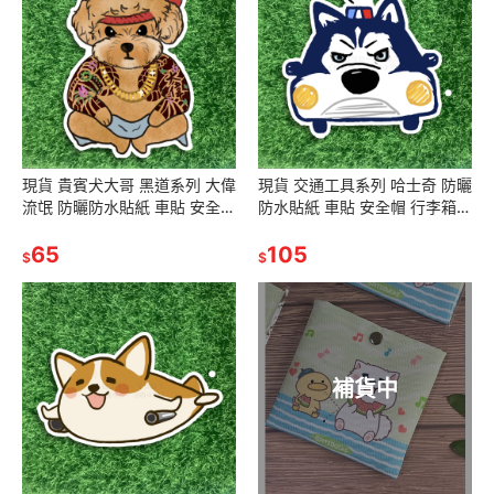
現貨 貴賓犬大哥 黑道系列 大偉
現貨 交通工具系列 哈士奇 防曬
流氓 防曬防水貼紙 車貼 安全帽
防水貼紙 車貼 安全帽 行李箱
行李箱 露營貼 SA025
露營貼 SA120
65
105
$
$
補貨中