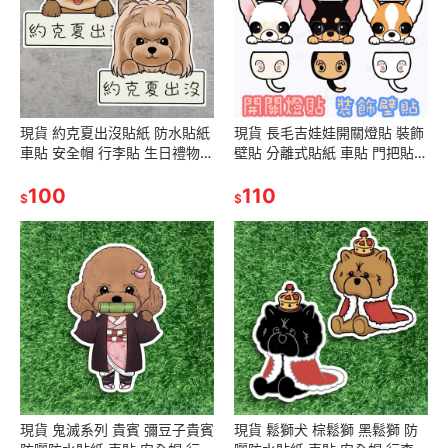
現貨 約克夏出沒貼紙 防水貼紙
現貨 長毛吉娃娃開關燈貼 裝飾
車貼 安全帽 行李貼 生日禮物
壁貼 分離式貼紙 車貼 門把貼
交換禮物 聖誕禮物 狐狸逗尾巴
開關裝飾 寵物造型 生日禮物交
[支持訂做]
100
換禮物聖誕禮物
110
$
$
現貨 鬼滅系列 貴賓 彌豆子貴賓
現貨 鬆獅犬 棕鬆獅 黑鬆獅 防