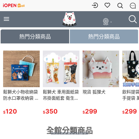
-
熱門分類商品
熱門分類商品
小物收納袋
鬆獅犬小物收納袋
鬆獅犬 車用面紙袋
鬆獅犬 車用面紙袋
現貨 狐狸犬
現貨 狐狸犬
飲料提袋 冰霸杯袋
飲料提袋
收納袋 小
防水口罩收納袋 小
吊掛面紙套 衛生紙
吊掛面紙套 衛生紙
手提袋 萬用手提
手提袋 
 口罩袋
物收納袋 口罩袋
套-
套-
袋-
袋-
120
350
350
299
299
299
299
$
$
$
$
$
$
$
全館分類商品