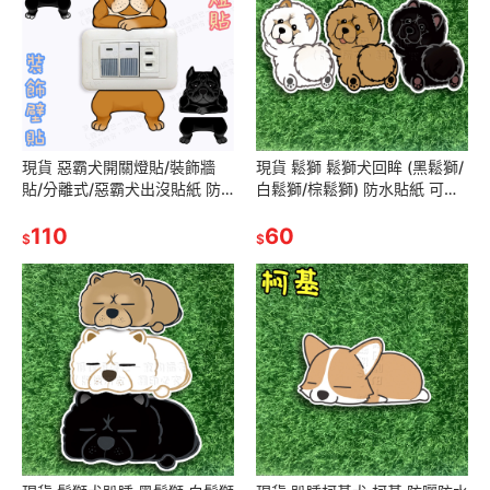
現貨 惡霸犬開關燈貼/裝飾牆
現貨 鬆獅 鬆獅犬回眸 (黑鬆獅/
貼/分離式/惡霸犬出沒貼紙 防
白鬆獅/棕鬆獅) 防水貼紙 可愛
水 防曬 貼紙
貼紙 搞怪貼紙 SA225 SA226
110
SA227
60
$
$