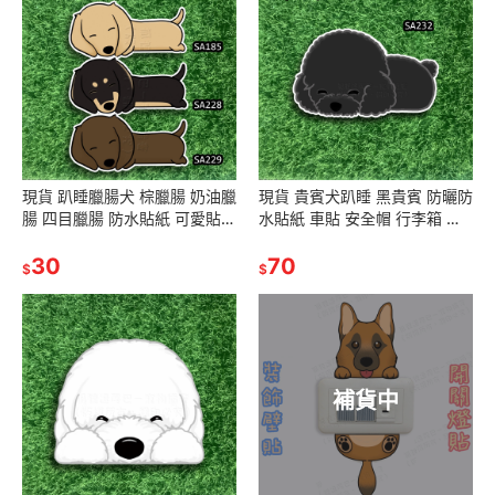
現貨 趴睡臘腸犬 棕臘腸 奶油臘
現貨 貴賓犬趴睡 黑貴賓 防曬防
腸 四目臘腸 防水貼紙 可愛貼紙
水貼紙 車貼 安全帽 行李箱 露
搞怪貼紙 狐狸逗尾巴SA185
營貼SA232
SA228 SA229
30
70
$
$
補貨中