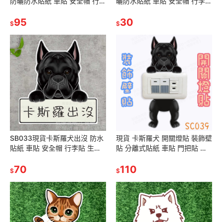
防曬防水貼紙 車貼 安全帽 行李
曬防水貼紙 車貼 安全帽 行李箱
箱 露營貼 SA161
露營貼 SA143 S159
95
30
$
$
SB033現貨卡斯羅犬出沒 防水
現貨 卡斯羅犬 開關燈貼 裝飾壁
貼紙 車貼 安全帽 行李貼 生日
貼 分離式貼紙 車貼 門把貼 開
禮物 交換禮物 聖誕禮物 狐狸逗
關裝飾 寵物造型 生日禮物交換
尾巴
70
禮物聖誕禮物
110
$
$