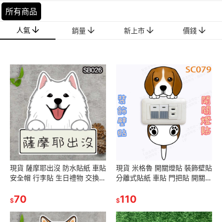
所有商品
人氣
銷量
新上市
價錢
現貨 薩摩耶出沒 防水貼紙 車貼
現貨 米格魯 開關燈貼 裝飾壁貼
安全帽 行李貼 生日禮物 交換禮
分離式貼紙 車貼 門把貼 開關裝
物 聖誕禮物
飾 寵物造型 生日禮物交換禮物
70
聖誕禮物
110
$
$