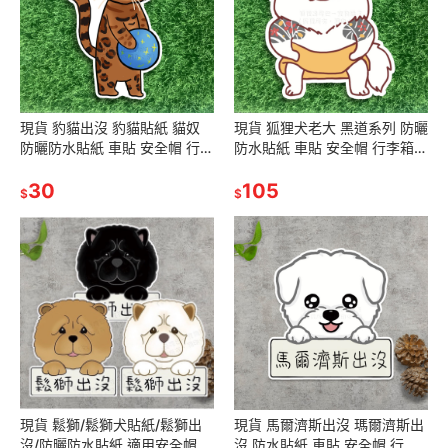
現貨 豹貓出沒 豹貓貼紙 貓奴
現貨 狐狸犬老大 黑道系列 防曬
防曬防水貼紙 車貼 安全帽 行李
防水貼紙 車貼 安全帽 行李箱
箱 露營貼 SA100
露營貼 SA027
30
105
$
$
現貨 鬆獅/鬆獅犬貼紙/鬆獅出
現貨 馬爾濟斯出沒 瑪爾濟斯出
沒/防曬防水貼紙 適用安全帽
沒 防水貼紙 車貼 安全帽 行李