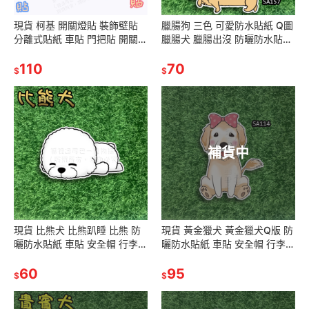
現貨 柯基 開關燈貼 裝飾壁貼
臘腸狗 三色 可愛防水貼紙 Q圖
分離式貼紙 車貼 門把貼 開關裝
臘腸犬 臘腸出沒 防曬防水貼紙
飾 寵物造型 生日禮物交換禮物
車貼 安全帽 行李箱 露營貼
聖誕禮物
110
70
$
$
補貨中
現貨 比熊犬 比熊趴睡 比熊 防
現貨 黃金獵犬 黃金獵犬Q版 防
曬防水貼紙 車貼 安全帽 行李箱
曬防水貼紙 車貼 安全帽 行李箱
露營貼 SA186
露營貼 SA114
60
95
$
$