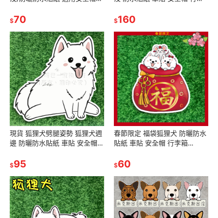
機車 汽車 行李箱(棕色)(奶油
貼 SB016 瑪爾濟斯
色)(黑)(白)
70
160
$
$
現貨 狐狸犬劈腿姿勢 狐狸犬週
春節限定 福袋狐狸犬 防曬防水
邊 防曬防水貼紙 車貼 安全帽
貼紙 車貼 安全帽 行李箱
行李箱 SA032
SA012
95
60
$
$