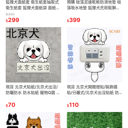
狐狸犬面紙套 衛生紙套抽取式
預購 硅藻泥速乾軟防滑地墊 硅
衛生紙套 狐狸犬面紙袋 面紙套
藻吸水地墊 狐狸犬虎斑鬆獅犬
吊掛 狐狸犬 生日禮物 情侶禮物
雪納瑞哈士奇柯基臘腸 比熊犬
$350
交換禮物
299
博美馬爾濟斯
399
$
$
現貨 北京犬貼紙/北京犬出沒/
現貨 北京犬開關燈貼/裝飾牆
防曬防水 防水貼紙 寵物Q圖 北
貼/分離式/北京犬出沒貼紙 防
京犬 出沒 露營貼 行李貼
水 防曬 貼紙
SB100
70
110
$
$