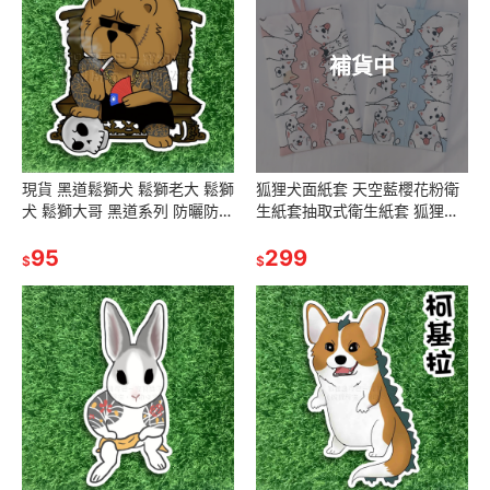
補貨中
現貨 黑道鬆獅犬 鬆獅老大 鬆獅
狐狸犬面紙套 天空藍櫻花粉衛
犬 鬆獅大哥 黑道系列 防曬防水
生紙套抽取式衛生紙套 狐狸犬
貼紙 車貼 安全帽 行李箱 露營
面紙 面紙套 吊掛 狐狸犬 生日
貼 SA028
95
禮物 情侶禮物 交換禮物
299
$
$