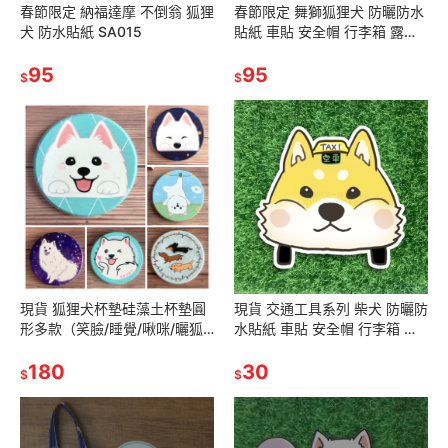
春節限定 納福達摩 不倒翁 狐狸
春節限定 舞獅狐狸犬 防曬防水
犬 防水貼紙 SA015
貼紙 車貼 安全帽 行李箱 露營
貼 SA013
95
95
$
$
現貨 狐狸犬杯墊硅藻土杯墊圓
現貨 交通工具系列 柴犬 防曬防
形多款（笑臉/睡覺/啾咪/曬狐
水貼紙 車貼 安全帽 行李箱 露
狸/星空下/臘腸杯墊）
營貼
180
30
$
$