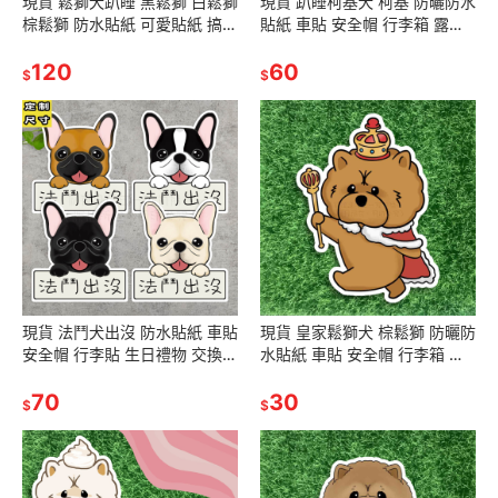
現貨 鬆獅犬趴睡 黑鬆獅 白鬆獅
現貨 趴睡柯基犬 柯基 防曬防水
棕鬆獅 防水貼紙 可愛貼紙 搞怪
貼紙 車貼 安全帽 行李箱 露營
貼紙 SA070 SA071 SA072
貼 SA178
120
60
$
$
現貨 法鬥犬出沒 防水貼紙 車貼
現貨 皇家鬆獅犬 棕鬆獅 防曬防
安全帽 行李貼 生日禮物 交換禮
水貼紙 車貼 安全帽 行李箱 露
物 聖誕禮物 狐狸逗尾巴[支持
營貼 SA150
定做]
70
30
$
$