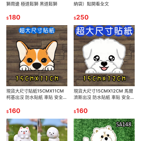
獅周邊 極道鬆獅 黑道鬆獅
納袋）點開看全文
180
250
$
$
現貨大尺寸貼紙15CMX11CM
現貨大尺寸15CMX12CM 馬爾
柯基出沒 防水貼紙 車貼 安全帽
濟斯出沒 防水貼紙 車貼 安全帽
行李貼 柯基出沒
行李貼 瑪爾濟斯出沒 SB016
160
160
$
$