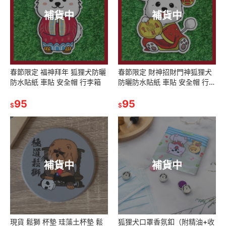
補貨中
補貨中
春節限定 福神拜年 狐狸犬防曬
春節限定 財神招財門神狐狸犬
防水貼紙 車貼 安全帽 行李箱
防曬防水貼紙 車貼 安全帽 行李
箱 SA010
95
95
$
$
補貨中
補貨中
現貨 鬆獅 杯墊 珪藻土杯墊 鬆
狐狸犬口罩香氛釦（附精油+收