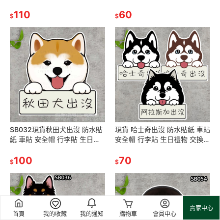
飾 寵物造型 生日禮物交換禮物
SA187
聖誕禮物
110
60
$
$
SB032現貨秋田犬出沒 防水貼
現貨 哈士奇出沒 防水貼紙 車貼
紙 車貼 安全帽 行李貼 生日禮
安全帽 行李貼 生日禮物 交換禮
物 交換禮物 聖誕禮物
物 聖誕禮物
100
70
$
$
賣家中心
首頁
我的收藏
我的通知
購物車
會員中心