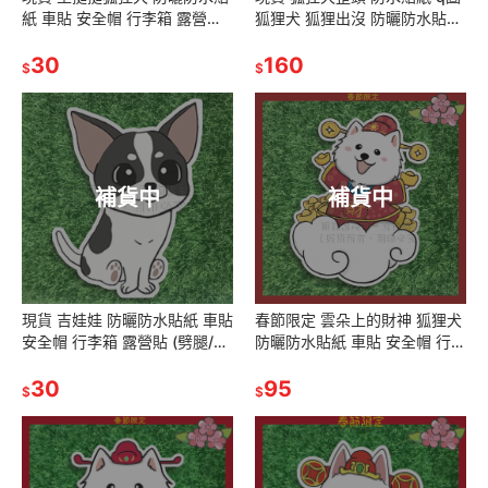
紙 車貼 安全帽 行李箱 露營貼
狐狸犬 狐狸出沒 防曬防水貼紙
SA034
車貼 安全帽 行李箱 露營貼
30
SA037
160
$
$
補貨中
補貨中
現貨 吉娃娃 防曬防水貼紙 車貼
春節限定 雲朵上的財神 狐狸犬
安全帽 行李箱 露營貼 (劈腿/一
防曬防水貼紙 車貼 安全帽 行李
般)
箱 SA016
30
95
$
$