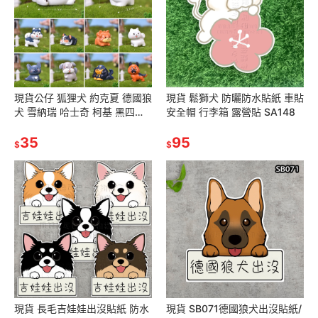
現貨公仔 狐狸犬 約克夏 德國狼
現貨 鬆獅犬 防曬防水貼紙 車貼
犬 雪納瑞 哈士奇 柯基 黑四目
安全帽 行李箱 露營貼 SA148
臘腸 法鬥 比熊 博美 薩摩耶
35
95
$
$
現貨 長毛吉娃娃出沒貼紙 防水
現貨 SB071德國狼犬出沒貼紙/