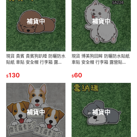
補貨中
補貨中
現貨 貴賓 貴賓狗趴睡 防曬防水
現貨 博美狗回眸 防曬防水貼紙
貼紙 車貼 安全帽 行李箱 露營
車貼 安全帽 行李箱 露營貼
貼SA181
SA224
130
60
$
$
補貨中
補貨中