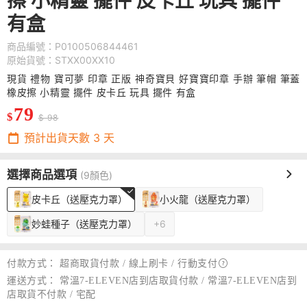
擦 小精靈 擺件 皮卡丘 玩具 擺件
有盒
商品編號：P0100506844461
原始貨號：STXX00XX10
現貨 禮物 寶可夢 印章 正版 神奇寶貝 好寶寶印章 手辦 筆帽 筆蓋
橡皮擦 小精靈 擺件 皮卡丘 玩具 擺件 有盒
79
$
$ 98
預計出貨天數
3
天
選擇商品選項
(9顏色)
皮卡丘（送壓克力罩）
小火龍（送壓克力罩）
妙蛙種子（送壓克力罩）
+6
付款方式：
超商取貨付款 / 線上刷卡 /
行動支付
運送方式：
常溫7-ELEVEN店到店取貨付款 / 常溫7-ELEVEN店到
店取貨不付款 / 宅配