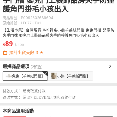
手門擋 嬰兒門上裝飾品房夾手防撞
護角門掛毛小孩出入
商品編號：P0092602689694
原始貨號：LF077OT01
【生活市集】台灣現貨 INS韓系小熊羊羔絨門擋 兔兔門擋 兒童防
夾手門擋 嬰兒門上裝飾品房夾手防撞護角門掛毛小孩出入
89
$
$ 199
預計出貨天數
3
天
選擇商品選項
(2顏色)
兔兔【羊羔絨門檔】
小熊【羊羔絨門檔】
付款方式：
超商取貨付款
運送方式：
常溫7-ELEVEN店到店取貨付款
本商品適用活動