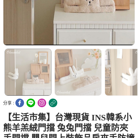
分享 :
【生活市集】台灣現貨 INS韓系小
熊羊羔絨門擋 兔兔門擋 兒童防夾