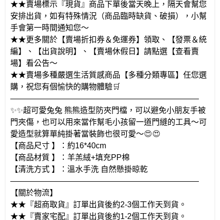
★★賣場標示『現貨』商品下單後當天晚上，隔天會幫您
安排出貨，如有特殊情況（商品臨時缺貨、破損），小幫
手會第一時間通知您～
★★更多關於【賣場折扣券＆免運券】領取、【發票＆統
編】、【出貨說明】、【賣場休假日】請點選【查看賣
場】看公告～
★★賣場多種嚴選生活質感商品【多種分類專區】任您選
購，祝您有個愉快的購物體驗
🛒
————————————————————————
✨✨
超可愛兔兔
熊熊造型防夾門檔，可以避免小朋友手被
門夾傷，也可以用來當作幫毛小孩留一道門縫的工具～可
愛造型就算單純掛著當裝飾也很可愛～
😍😍
【商品尺寸
】：約
16*40cm
【商品材質
】：羊羔絨
+
填充
PP
棉
【清洗方式
】：溫水手洗
自然懸掛晾乾
————————————————————————
【關於物流】
★★『超商取貨』訂單出貨後約
2-3
個工作天到貨。
★★『賣家宅配』訂單出貨後約
1-2
個工作天到貨。