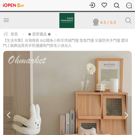
4.5 / 5.0
首頁
-
● 居家優品 ●
-
【生活市集】台灣現貨 INS韓系小熊羊羔絨門擋 兔兔門擋 兒童防夾手門擋 嬰兒
門上裝飾品房夾手防撞護角門掛毛小孩出入