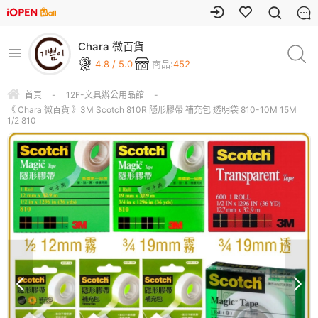
Chara 微百貨
4.8 / 5.0
商品:
452
首頁
-
12F-文具辦公用品館
-
《 Chara 微百貨 》3M Scotch 810R 隱形膠帶 補充包 透明袋 810-10M 15M
1/2 810