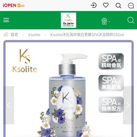
-
首頁
-
Ksolite
-
Ksolite沐光海岸煥白柔嫩SPA沐浴精粹250ml