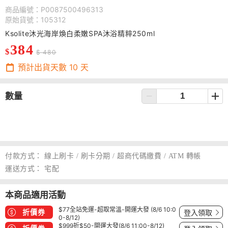
商品編號：P0087500496313
原始貨號：105312
Ksolite沐光海岸煥白柔嫩SPA沐浴精粹250ml
384
$
$ 480
預計出貨天數
10
天
數量
付款方式：
線上刷卡 / 刷卡分期 / 超商代碼繳費 / ATM 轉帳
運送方式：
宅配
本商品適用活動
$77全站免運-超取常溫-開運大發 (8/6 10:0
折價券
登入領取
0-8/12)
$999折$50-開運大發(8/6 11:00-8/12)