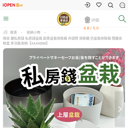
評價:
4.8 / 5.0
首頁
-
收納小物
-
現貨 藏私房錢 私房錢盆栽 創意盆栽保險箱 存錢筒 保險櫃 仿盆栽保險箱 隱藏收
納盒 多功能收納【AAA6886】