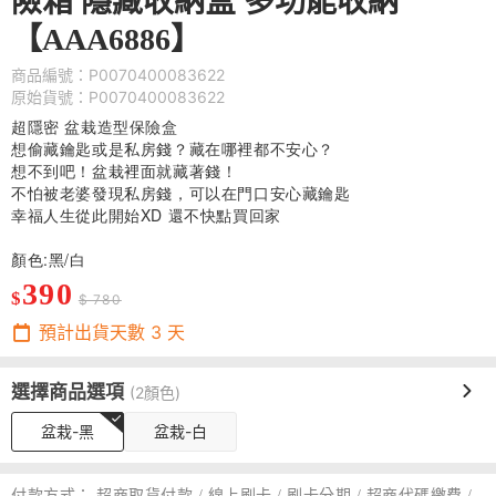
險箱 隱藏收納盒 多功能收納
【AAA6886】
商品編號：P0070400083622
原始貨號：P0070400083622
超隱密 盆栽造型保險盒
想偷藏鑰匙或是私房錢？藏在哪裡都不安心？
想不到吧！盆栽裡面就藏著錢！
不怕被老婆發現私房錢，可以在門口安心藏鑰匙
幸福人生從此開始XD 還不快點買回家
顏色:黑/白
390
$
$ 780
預計出貨天數
3
天
選擇商品選項
(2顏色)
盆栽-黑
盆栽-白
付款方式：
超商取貨付款 / 線上刷卡 / 刷卡分期 / 超商代碼繳費 /