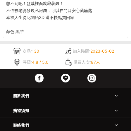
想不到吧！盆栽裡面就藏著錢！
不怕被老婆發現私房錢，可以在門口安心藏鑰匙
幸福人生從此開始XD 還不快點買回家
顏色:黑/白
商品:
130
加入時間:
2023-05-02
評價:
4.8 / 5.0
購買人次:
87人
關於我們
購物須知
聯絡我們