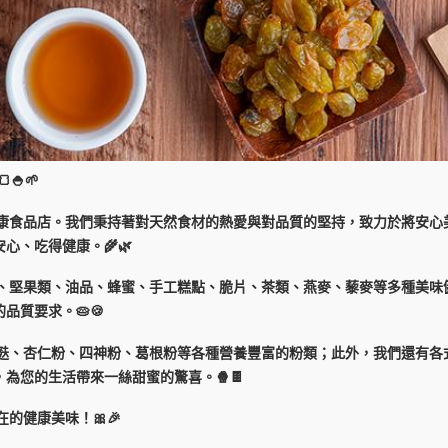
🍚🌱
的健康食品店。我們秉持著對天然食材的熱愛與對品質的堅持，致力於將安
心、吃得健康。🌾🌿
果乾、堅果類、油品、蜂蜜、手工糕點、脆片、茶類、燕麥、藜麥等多種美
質要求。🥧🍪
糙米麩、杏仁粉、四神粉、葛根粉等各種營養豐富的粉類；此外，我們還有
為您的生活帶來一絲甜蜜的驚喜。🍿🍫
的健康美味！🎀🎉