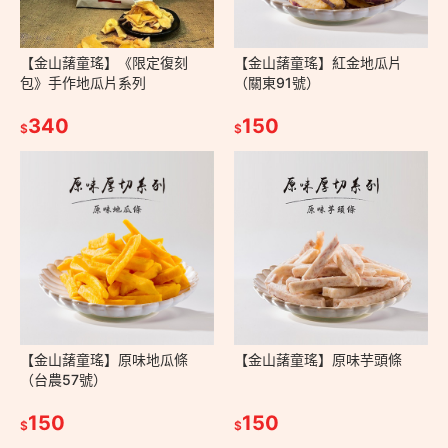
【金山藷童瑤】《限定復刻
【金山藷童瑤】紅金地瓜片
包》手作地瓜片系列
（關東91號）
340
150
$
$
【金山藷童瑤】原味地瓜條
【金山藷童瑤】原味芋頭條
（台農57號）
150
150
$
$