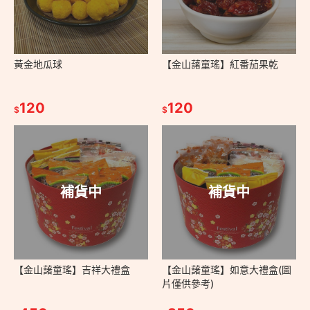
黃金地瓜球
【金山藷童瑤】紅番茄果乾
120
120
$
$
補貨中
補貨中
【金山藷童瑤】吉祥大禮盒
【金山藷童瑤】如意大禮盒(圖
片僅供參考)