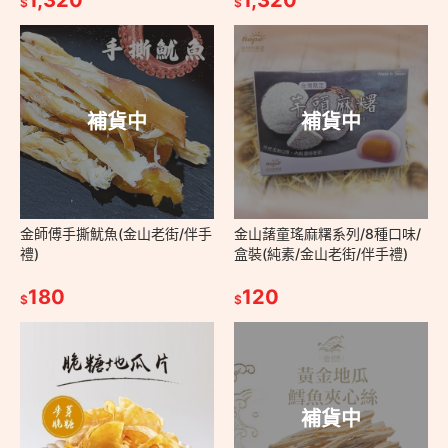
1,320
1,320
$
$
補貨中
補貨中
金師傅手撕魷魚(金山老街/伴手
金山藷童瑤麻糬系列/8種口味/
禮)
盒裝(純素/金山老街/伴手禮)
180
120
$
$
補貨中