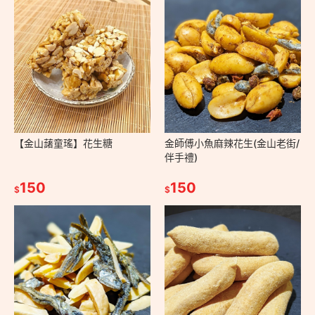
【金山藷童瑤】花生糖
金師傅小魚麻辣花生(金山老街/
伴手禮)
150
150
$
$