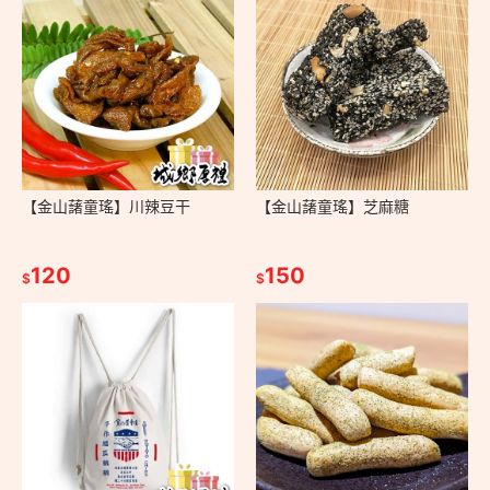
【金山藷童瑤】川辣豆干
【金山藷童瑤】芝麻糖
120
150
$
$