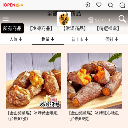
全館分類商品
5.0 / 5.0
所有商品
【冷凍商品】
【常溫商品】
【精選禮盒】
銷量
人氣
新上市
價錢
【金山藷童瑤】冰烤黃金地瓜
【金山藷童瑤】冰烤紅心地瓜
（台農57號）
（台農66號）