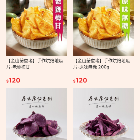
【金山藷童瑤】手作烘焙地瓜
【金山藷童瑤】手作烘焙地瓜
片-老甕梅甘
片-原味無糖 200g
120
120
$
$