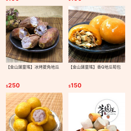
【金山藷童瑤】冰烤菱角地瓜
【金山藷童瑤】香Q地瓜筍包
250
150
$
$