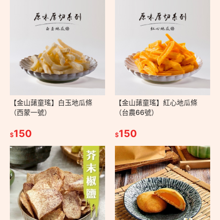
【金山藷童瑤】白玉地瓜條
【金山藷童瑤】紅心地瓜條
（西蒙一號）
（台農66號）
150
150
$
$