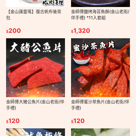
【金山藷童瑤】復古帆布後背
金師傅鹽烤海苔魚酥(金山老街/
包
伴手禮) *11入套組
200
1,320
$
$
金師傅大豬公魚片(金山老街/伴
金師傅蜜沙茶魚片(金山老街/伴
手禮)
手禮)
120
120
$
$