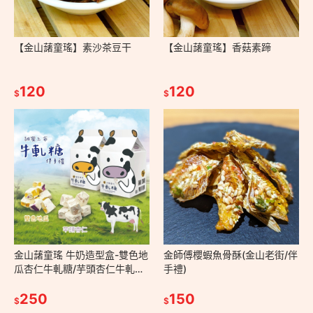
【金山藷童瑤】素沙茶豆干
【金山藷童瑤】香菇素蹄
120
120
$
$
金山藷童瑤 牛奶造型盒-雙色地
金師傅櫻蝦魚骨酥(金山老街/伴
瓜杏仁牛軋糖/芋頭杏仁牛軋糖
手禮)
/2種口味 120克/盒裝(蛋奶素/
金山老街/伴手禮)
250
150
$
$