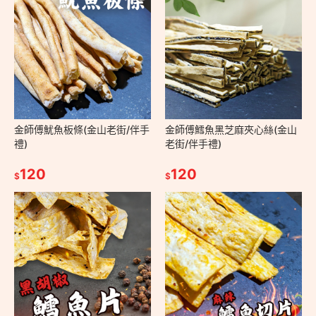
金師傅魷魚板條(金山老街/伴手
金師傅鱈魚黑芝麻夾心絲(金山
禮)
老街/伴手禮)
120
120
$
$