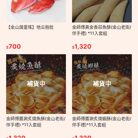
【金山藷童瑤】地瓜抱枕
金師傅黃金香蒜魚酥(金山老街/
伴手禮) *11入套組
700
1,320
$
$
補貨中
補貨中
金師傅醬涮炙燒魚酥(金山老街/
金師傅醬涮炙燒蝦酥(金山老街/
伴手禮) *11入套組
伴手禮)*11入套組