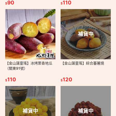
90
110
$
$
補貨中
【金山藷童瑤】冰烤栗香地瓜
【金山藷童瑤】綜合蕃薯燒
（關東91號）
110
120
$
$
補貨中
補貨中