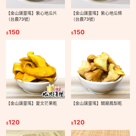
【金山藷童瑤】紫心地瓜片
【金山藷童瑤】紫心地瓜條
（台農73號）
（台農73號）
150
150
$
$
【金山藷童瑤】愛文芒果乾
【金山藷童瑤】關廟鳳梨乾
120
120
$
$