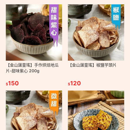
【金山藷童瑤】手作烘焙地瓜
【金山藷童瑤】椒鹽芋頭片
片-甜味紫心 200g
150
120
$
$