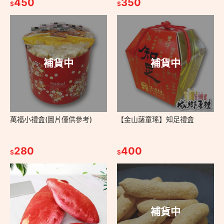
450
350
$
$
補貨中
補貨中
萬福小禮盒(圖片僅供參考)
【金山藷童瑤】知足禮盒
280
400
$
$
補貨中