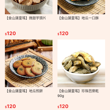
【金山藷童瑤】微甜芋頭片
【金山藷童瑤】地瓜一口酥
120
120
$
$
【金山藷童瑤】地瓜煎餅
【金山藷童瑤】珍珠芭樂乾
90g
120
120
$
$