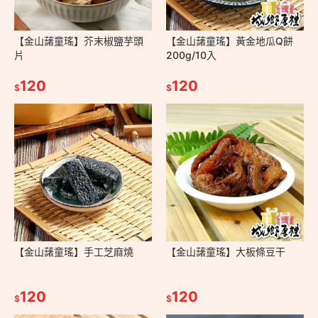
【金山藷童瑤】芥末椒鹽芋頭
【金山藷童瑤】黃金地瓜Q餅
片
200g/10入
120
120
$
$
【金山藷童瑤】手工芝麻燒
【金山藷童瑤】大板條豆干
120
120
$
$