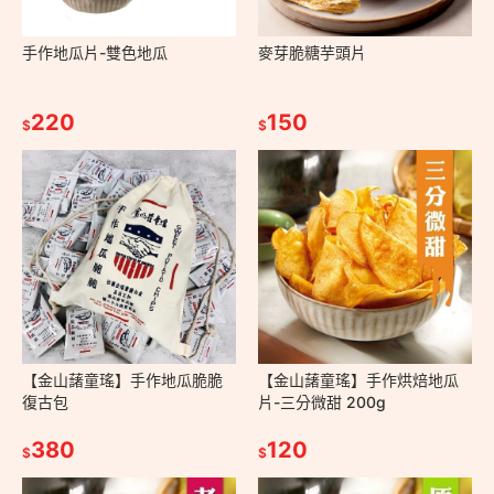
手作地瓜片-雙色地瓜
麥芽脆糖芋頭片
220
150
$
$
【金山藷童瑤】手作地瓜脆脆
【金山藷童瑤】手作烘焙地瓜
復古包
片-三分微甜 200g
380
120
$
$