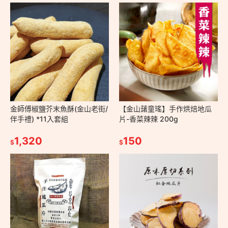
金師傅椒鹽芥末魚酥(金山老街/
【金山藷童瑤】手作烘焙地瓜
伴手禮) *11入套組
片-香菜辣辣 200g
1,320
150
$
$