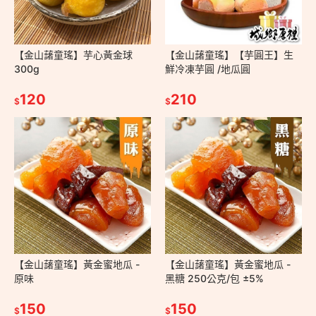
【金山藷童瑤】芋心黃金球
【金山藷童瑤】【芋圓王】生
300g
鮮冷凍芋圓 /地瓜圓
120
210
$
$
【金山藷童瑤】黃金蜜地瓜 -
【金山藷童瑤】黃金蜜地瓜 -
原味
黑糖 250公克/包 ±5%
150
150
$
$