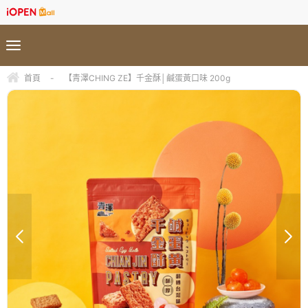
首頁
-
【青澤CHING ZE】千金酥│鹹蛋黃口味 200g