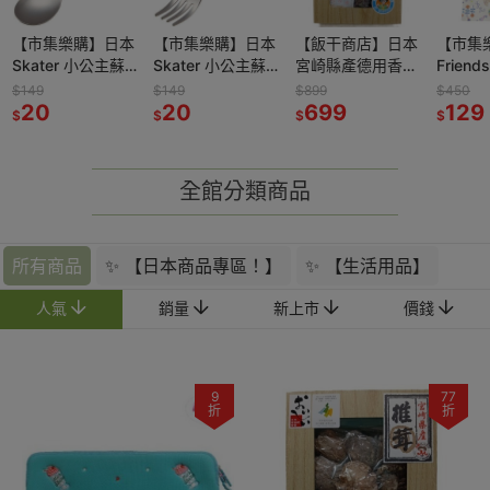
【市集樂購】日本
【市集樂購】日本
【飯干商店】日本
【市集
Skater 小公主蘇
Skater 小公主蘇
宮崎縣產德用香菇
Friend
菲亞湯匙 (無附盒)
菲亞叉子 (無附盒)
禮盒(附提袋)
一天托
$149
$149
$899
$450
20
20
(70g) (效期
699
129
$
$
$
$
2027/03/28)
全館分類商品
所有商品
✨ 【日本商品專區！】
✨ 【生活用品】
人氣
銷量
新上市
價錢
9
77
折
折