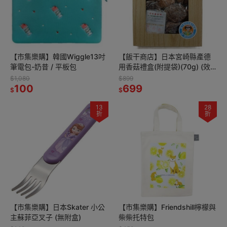
【市集樂購】韓國Wiggle13吋
【飯干商店】日本宮崎縣產德
筆電包-奶昔 / 平板包
用香菇禮盒(附提袋)(70g) (效
期2027/03/28)
$1,080
$899
100
699
$
$
13
28
折
折
【市集樂購】日本Skater 小公
【市集樂購】Friendshill檸檬與
主蘇菲亞叉子 (無附盒)
柴柴托特包