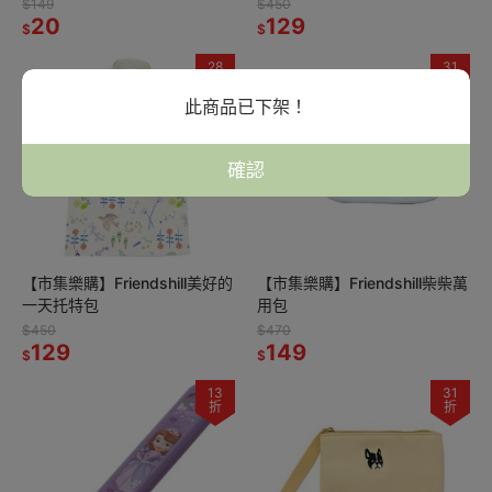
$149
$450
20
129
$
$
28
31
折
折
此商品已下架！
確認
【市集樂購】Friendshill美好的
【市集樂購】Friendshill柴柴萬
一天托特包
用包
$450
$470
129
149
$
$
13
31
折
折