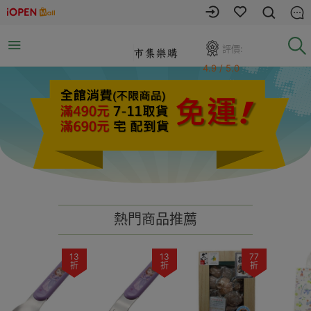
評價:
4.9 / 5.0
熱門商品推薦
13
13
77
折
折
折