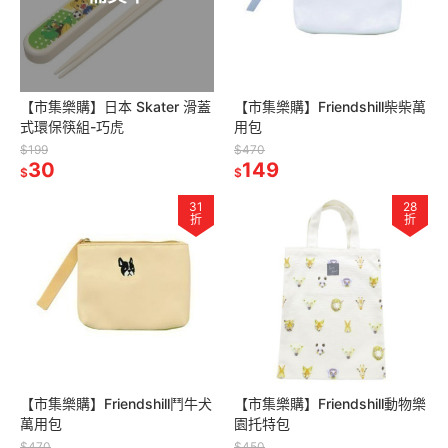
【市集樂購】日本 Skater 滑蓋
【市集樂購】Friendshill柴柴萬
式環保筷組-巧虎
用包
$199
$470
30
149
$
$
31
28
折
折
【市集樂購】Friendshill鬥牛犬
【市集樂購】Friendshill動物樂
萬用包
園托特包
$470
$450