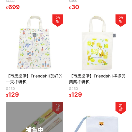
期2027/03/28)
$899
$199
699
30
$
$
28
28
折
折
【市集樂購】Friendshill美好的
【市集樂購】Friendshill檸檬與
一天托特包
柴柴托特包
$450
$450
129
129
$
$
15
31
折
折
補貨中