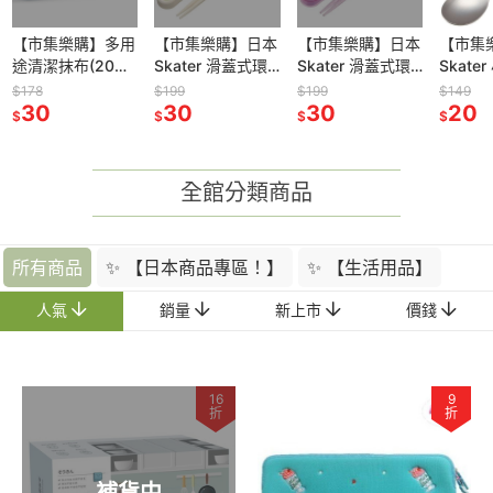
【市集樂購】多用
【市集樂購】日本
【市集樂購】日本
【市集
途清潔抹布(20片
Skater 滑蓋式環
Skater 滑蓋式環
Skate
裝)(效
保筷組-巧虎
保筷組-小公主蘇
菲亞湯匙
$178
$199
$199
$149
期:2030/05/15)
30
30
菲亞
30
20
$
$
$
$
全館分類商品
所有商品
✨ 【日本商品專區！】
✨ 【生活用品】
人氣
銷量
新上市
價錢
16
9
折
折
補貨中