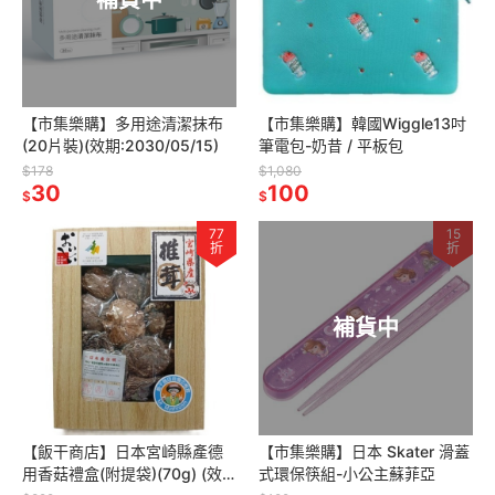
【市集樂購】多用途清潔抹布
【市集樂購】韓國Wiggle13吋
(20片裝)(效期:2030/05/15)
筆電包-奶昔 / 平板包
$178
$1,080
30
100
$
$
77
15
折
折
補貨中
【飯干商店】日本宮崎縣產德
【市集樂購】日本 Skater 滑蓋
用香菇禮盒(附提袋)(70g) (效
式環保筷組-小公主蘇菲亞