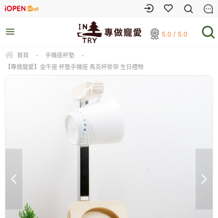
5.0 / 5.0
首頁
-
手機座杯墊
-
【專做寵愛】金牛座 杯墊手機座 馬克杯掛架 生日禮物