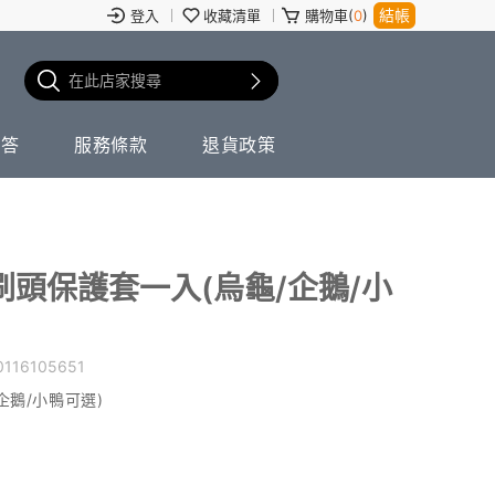
結帳
登入
收藏清單
購物車(
0
)
問答
服務條款
退貨政策
頭保護套一入(烏龜/企鵝/小
0116105651
鵝/小鴨可選)