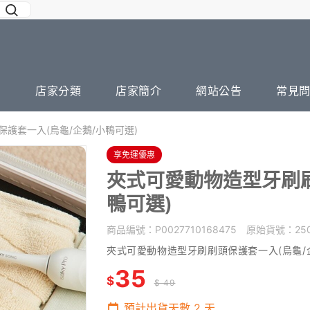
店家分類
店家簡介
網站公告
常見
護套一入(烏龜/企鵝/小鴨可選)
享免運優惠
夾式可愛動物造型牙刷刷
鴨可選)
商品編號：
P0027710168475
原始貨號：
25
夾式可愛動物造型牙刷刷頭保護套一入(烏龜/企
35
$
$ 49
預計出貨天數
2
天