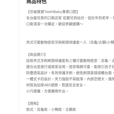
商品特色
【牙齒寶寶TeethBaby專業口腔】
全台最完善的口衛店家 從嬰兒到幼兒，從壯年到老年，
口衛清潔一次購足。歡迎參觀選購～
夾式可愛動物造型牙刷刷頭保護套一入（烏龜/企鵝/小
【商品簡介】
這款夾式牙刷刷頭保護套有三種可愛動物造型：烏龜、
適合出差旅行或居家自用，造型萌趣可愛，能吸引孩子
防塵透氣設計，有效保護牙刷，避免刷頭直接接觸台面
一體式卡扣設計，夾力強勁不易脫落，內部空間大，適
材質為加厚ABS塑膠，質感佳且安全。
小巧便攜，方便攜帶外出。
【規格】
款式：烏龜款、小鴨款、企鵝款