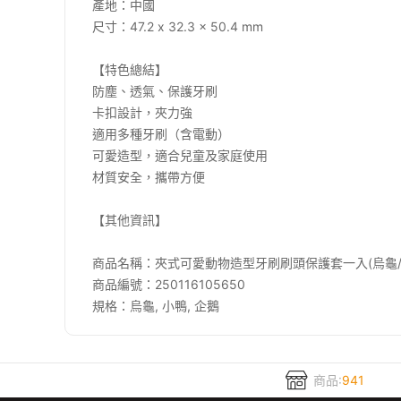
產地：中國
尺寸：47.2 x 32.3 x 50.4 mm
【特色總結】
防塵、透氣、保護牙刷
卡扣設計，夾力強
適用多種牙刷（含電動）
可愛造型，適合兒童及家庭使用
材質安全，攜帶方便
【其他資訊】
商品名稱：夾式可愛動物造型牙刷刷頭保護套一入(烏龜/
商品編號：250116105650
規格：烏龜, 小鴨, 企鵝
商品:
941