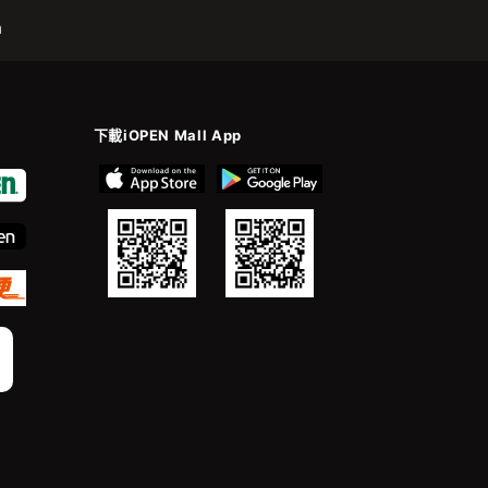
m
下載iOPEN Mall App