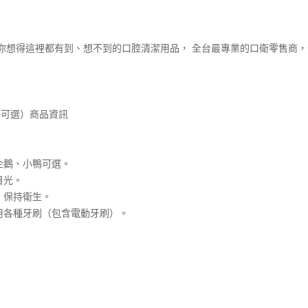
你想得這裡都有到、想不到的口腔清潔用品， 全台最專業的口衛零售商
鴨可選）商品資訊
企鵝、小鴨可選。
目光。
，保持衛生。
用各種牙刷（包含電動牙刷）。