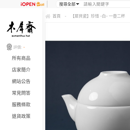
首頁
【犀貝瓷】珍惜 -白- 一壺二杯
-
評價:
-
所有商品
店家簡介
網站公告
常見問答
服務條款
退貨政策