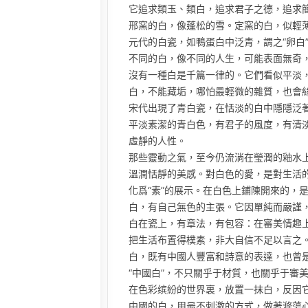
它追求類玉、類白，追求君子之德，追求
邢窯的白，像蓬松的雪。定窯的白，似輕
元代的白瓷，如鴨蛋白中泛青，謂之“卵白
不同的白，像不同的人生，可能表面無奇
沒有一種白是千篇一律的。它們看似平淡
白，不能藏垢，哪怕最輕微的雜質，也會
宋代出現了青白瓷，在恬淡的白中隱隱泛
平淡素潔的青白色，有君子的風度，有清
虛靜的人性。
那些靈動之氣，至今仍流淌在瑩潤的釉水
溫潤恬靜的美感。對白色的愛，是對生活
化爲“素”的展示。在白色上鋪陳開來的，
白，有自己無色的主張。它因單純而嚴謹
白在瓷上，有章法，有包容：在審美情趣
把生活布置得樸素，非大自信不足以言之
白，既有中國人豐富和詩意的表達，也曾
“中國白”，不只關乎于材質，也關乎于審
在色彩缤紛的世界裏，放置一抹白，反因
中國的白，用最不刺激的方式，做著滌蕩