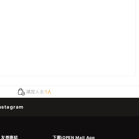
購買人次:
1人
nstagram
友善連結
下載iOPEN Mall App