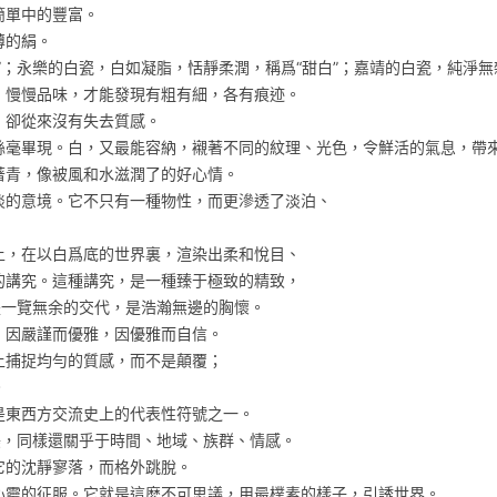
簡單中的豐富。
薄的絹。
”；永樂的白瓷，白如凝脂，恬靜柔潤，稱爲“甜白”；嘉靖的白瓷，純淨
，慢慢品味，才能發現有粗有細，各有痕迹。
，卻從來沒有失去質感。
絲毫畢現。白，又最能容納，襯著不同的紋理、光色，令鮮活的氣息，帶
著青，像被風和水滋潤了的好心情。
淡的意境。它不只有一種物性，而更滲透了淡泊、
上，在以白爲底的世界裏，渲染出柔和悅目、
的講究。這種講究，是一種臻于極致的精致，
是一覽無余的交代，是浩瀚無邊的胸懷。
，因嚴謹而優雅，因優雅而自信。
上捕捉均勻的質感，而不是顛覆；
。
是東西方交流史上的代表性符號之一。
美，同樣還關乎于時間、地域、族群、情感。
它的沈靜寥落，而格外跳脫。
心靈的征服。它就是這麽不可思議，用最樸素的樣子，引誘世界。