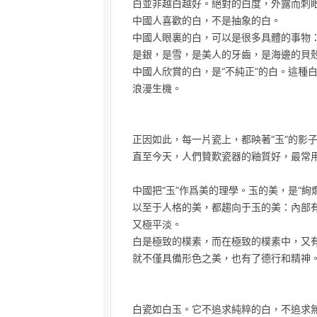
白並非越白越好。絕對的白度，外露而刺
中國人喜歡的白，不是抽象的白。
中國人眼裏的白，可以是很多具體的事物
是銀，是雪，是美人的牙齒，是海邊的貝
中國人欣賞的白，是“不純正”的白。這種
浪漫生機。
正因如此，每一片瓷上，都映著“玉”的影
直至今天，人們贊歎瓷器的釉質好，最常用
中國把“玉”作爲美的理學。玉的美，是“
以至于人格的美，都趨向于玉的美：內部
又極平淡。
白是極致的樸素，而在極致的樸素中，又
就不僅具備形色之美，也有了德行和精神
白瓷如白玉。它不追求純粹的白，不追求