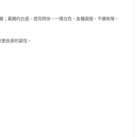
無雜；萬曆的白瓷，透亮明快。一樣白色，各種面貌，不勝枚舉。
來更由衷的喜悅。