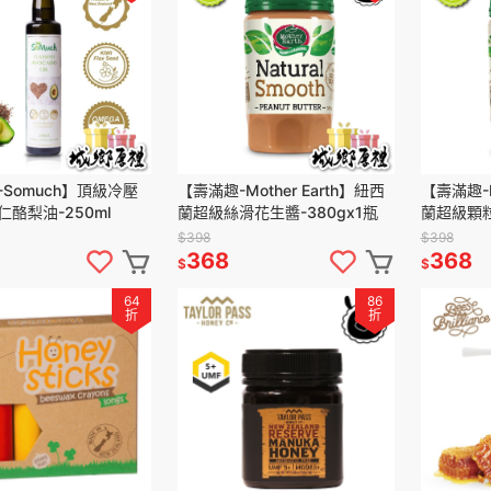
Somuch】頂級冷壓
【壽滿趣-Mother Earth】紐西
【壽滿趣-M
酪梨油-250ml
蘭超級絲滑花生醬-380gx1瓶
蘭超級顆粒
$398
$398
368
368
$
$
64
86
折
折