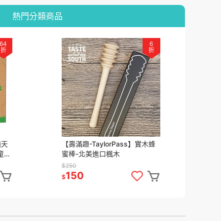
熱門分類商品
64
6
折
折
純天
【壽滿趣-TaylorPass】實木蜂
【壽
童適
蜜棒-北美進口楓木
蘭
瓶)
$250
$7
150
5
$
$