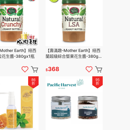
other Earth】紐西
【壽滿趣-Mother Earth】紐西
花生醬-380gx1瓶
蘭超級綜合堅果花生醬-380gx1
瓶
368
$
86
95
折
折