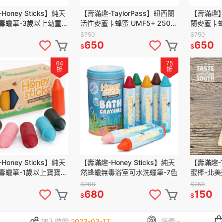
oney Sticks】純天
【壽滿趣-TaylorPass】紐西蘭
【壽滿趣】Be
毒蠟筆-3歲以上幼童適
活性麥蘆卡蜂蜜 UMF5+ 250公
蘭麥蘆卡蜂
高胖型
克
$750
$750
650
650
$
$
64
75
折
折
oney Sticks】純天
【壽滿趣-Honey Sticks】純天
【壽滿趣-T
毒蠟筆-1歲以上寶寶適
然蜂蠟無毒浴室可水洗蠟筆-7色
蜜棒-北
矮胖型
$900
$250
680
150
$
$
加入時間:
2023-03-17
評價:
-