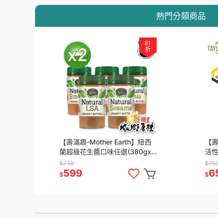
熱門分類商品
81
折
【壽滿趣-Mother Earth】紐西
【壽
蘭超級花生醬口味任選(380gx2
活性
瓶)
克
$736
$75
599
6
$
$