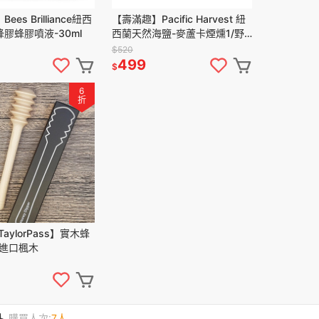
es Brilliance紐西
【壽滿趣】Pacific Harvest 紐
膠蜂膠噴液-30ml
西蘭天然海鹽-麥蘆卡煙燻1/野
生紅藻1
$520
499
$
6
折
aylorPass】實木蜂
美進口楓木
購買人次:
7人