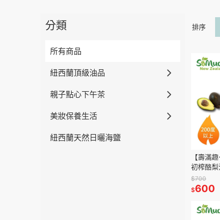
分類
排序
所有商品
紐西蘭頂級油品
親子點心下午茶
美妝保養生活
紐西蘭天然日曬海鹽
【壽滿趣-
初榨酪梨油
$700
600
$