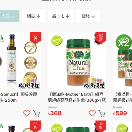
人氣
銷量
新上市
價錢
85
92
折
折
Somuch】頂級冷壓
【壽滿趣-Mother Earth】紐西
【壽滿趣-M
-250ml
蘭超級奇亞籽花生醬-380gx1瓶
蘭超級花
(380gx2
$398
$736
368
599
$
$
85
92
折
折