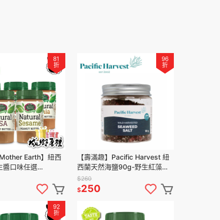
81
96
折
折
other Earth】紐西
【壽滿趣】Pacific Harvest 紐
生醬口味任選
西蘭天然海鹽90g-野生紅藻海
瓶)
鹽
$260
250
$
92
折