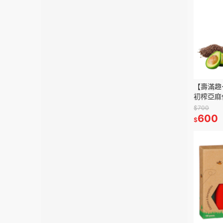
【壽滿趣-
初榨亞麻仁
$700
600
$