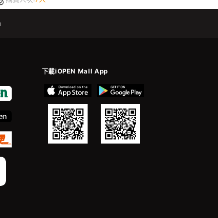
m
下載iOPEN Mall App