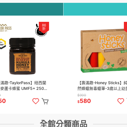
86
折
滿趣-TaylorPass】紐西蘭
【壽滿趣-Honey Sticks】
麥蘆卡蜂蜜 UMF5+ 250公
然蜂蠟無毒蠟筆-3歲以上幼
用-6色高胖型
0
$900
50
580
$
全館分類商品