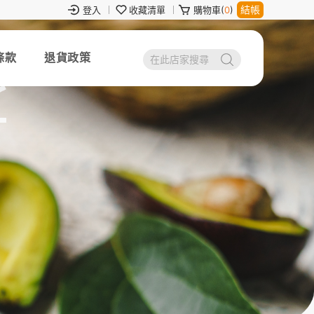
結帳
登入
收藏清單
購物車(
0
)
條款
退貨政策