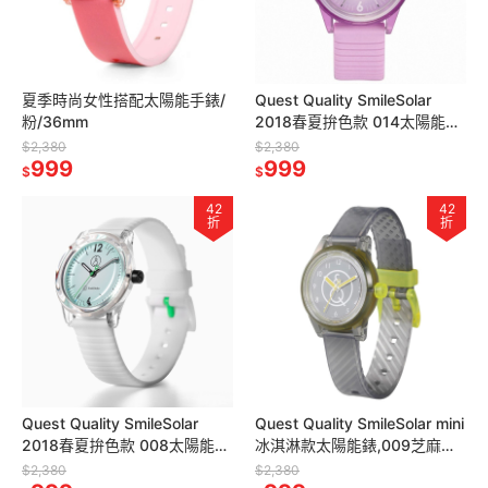
夏季時尚女性搭配太陽能手錶/
Quest Quality SmileSolar
粉/36mm
2018春夏拚色款 014太陽能手
錶/迷幻紫/35mm
$2,380
$2,380
999
999
$
$
42
42
折
折
Quest Quality SmileSolar
Quest Quality SmileSolar mini
2018春夏拚色款 008太陽能手
冰淇淋款太陽能錶,009芝麻乳
錶,日出白,35mm
酪,30mm
$2,380
$2,380