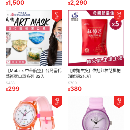
為止)
1,500
2,290
$
$
61
54
折
折
【Mobii x 中華航空】台灣當代
【偉翔生技】偉翔紅樟芝枇杷
藝術家口罩系列 32入
潤喉糖2包組
$488
$700
299
380
$
$
42
42
折
折