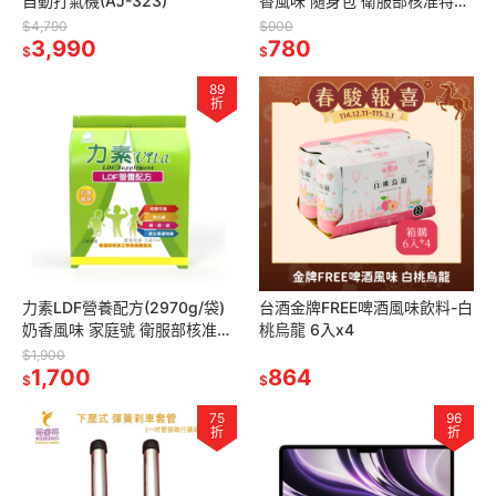
自動打氣機(AJ-323)
香風味 隨身包 衛服部核准特殊
營養品 奶素可
$4,790
$900
3,990
780
$
$
89
折
力素LDF營養配方(2970g/袋)
台酒金牌FREE啤酒風味飲料-白
奶香風味 家庭號 衛服部核准特
桃烏龍 6入x4
殊營養品 奶素可
$1,900
1,700
864
$
$
75
96
折
折