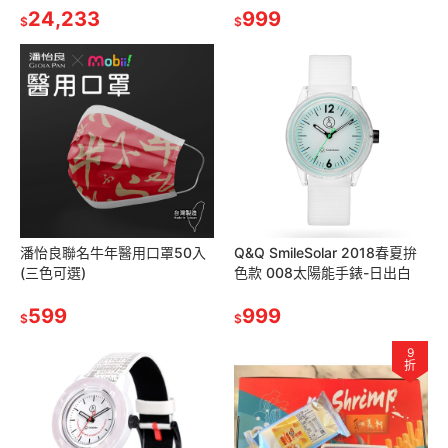
24,233
999
$
$
潘怡良聯名牛年醫用口罩50入
Q&Q SmileSolar 2018春夏拚
(三色可選)
色款 008太陽能手錶-日出白
599
999
$
$
9
折