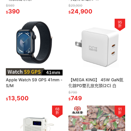
1340P/16G/512G SSD/黑)
$569
$29,900
390
24,900
$
$
95
折
Apple Watch S9 GPS 41mm -
【MEGA KING】 45W GaN氮
S/M
化鎵PD雙孔旅充頭(2C) 白
$790
13,500
749
$
$
68
91
折
折