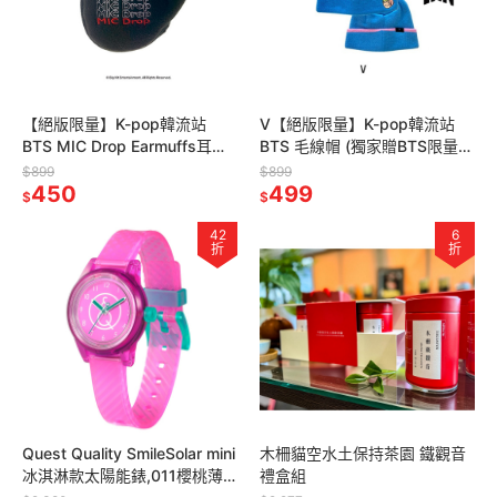
【絕版限量】K-pop韓流站
V【絕版限量】K-pop韓流站
BTS MIC Drop Earmuffs耳罩
BTS 毛線帽 (獨家贈BTS限量海
(獨家贈BTS限量海報一張，送
報一張，送完為止)
$899
$899
完為止)
450
499
$
$
42
6
折
折
Quest Quality SmileSolar mini
木柵貓空水土保持茶園 鐵觀音
冰淇淋款太陽能錶,011櫻桃薄
禮盒組