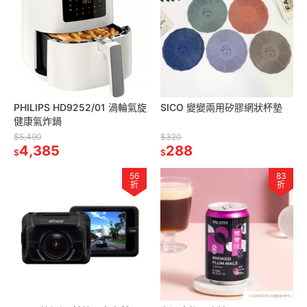
PHILIPS HD9252/01 渦輪氣旋
SICO 變變兩用矽膠網狀杯墊
健康氣炸鍋
$5,490
$320
4,385
288
$
$
56
83
折
折