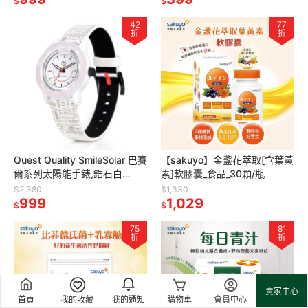
$
$
42
77
折
折
Quest Quality SmileSolar 巴賽
【sakuyo】金盞花萃取[含葉黃
爾系列太陽能手錶,鋯石白
素]軟膠囊_食品_30顆/瓶
Small,35mm
$2,380
$1,330
999
1,029
$
$
75
81
折
折
賣家中心
首頁
我的收藏
我的通知
購物車
會員中心