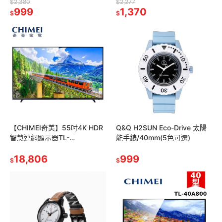
荷,30mm
$2,380
$2,277
999
1,370
$
$
【CHIMEI奇美】55吋4K HDR
Q&Q H2SUN Eco-Drive 太陽
智慧連網顯示器TL-
能手錶/40mm(5色可選)
55M500+TB-M050 視訊盒
18,806
999
$
$