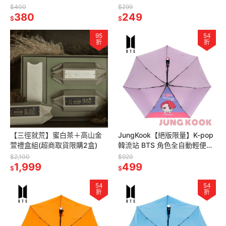
$400
$299
380
249
$
$
95
54
折
折
【三徑就荒】蜜白茶＋高山金
JungKook【絕版限量】K-pop
萱禮盒組(超商取貨限購2盒)
韓流站 BTS 角色全自動輕便雨
傘(獨家贈BTS限量海報一張，
$2,100
$920
1,999
送完為止)
499
$
$
54
54
折
折