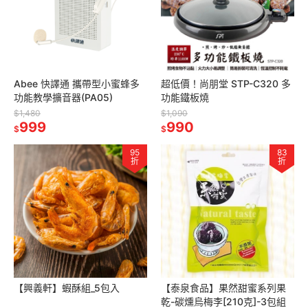
Abee 快譯通 攜帶型小蜜蜂多
超低價！尚朋堂 STP-C320 多
功能教學擴音器(PA05)
功能鐵板燒
$1,480
$1,090
999
990
$
$
95
83
折
折
【興義軒】蝦酥組_5包入
【泰泉食品】果然甜蜜系列果
乾-碳燻烏梅李[210克]-3包組