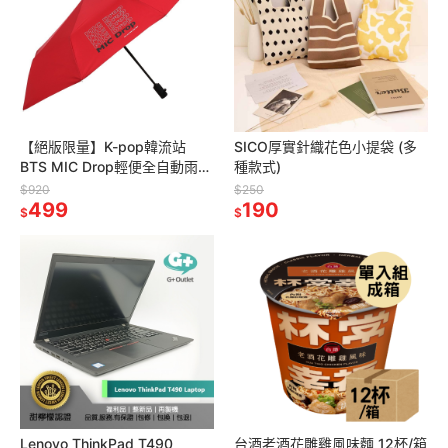
【絕版限量】K-pop韓流站
SICO厚實針織花色小提袋 (多
BTS MIC Drop輕便全自動雨
種款式)
傘-紅 (獨家贈BTS限量海報一
$920
$250
張，送完為止)
499
190
$
$
Lenovo ThinkPad T490
台酒老酒花雕雞風味麵 12杯/箱