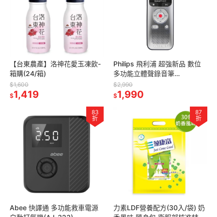
【台東農產】洛神花愛玉凍飲-
Philips 飛利浦 超強新品 數位
箱購(24/箱)
多功能立體聲錄音筆
(DVT2050)
$1,600
$2,990
1,419
1,990
$
$
83
87
折
折
Abee 快譯通 多功能救車電源
力素LDF營養配方(30入/袋) 奶