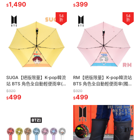
1,490
399
$
$
54
54
折
折
SUGA【絕版限量】K-pop韓流
RM【絕版限量】K-pop韓流站
站 BTS 角色全自動輕便雨傘(獨
BTS 角色全自動輕便雨傘(獨家
家贈BTS限量海報一張，送完
贈BTS限量海報一張，送完為
$920
$920
為止)
499
止)
499
$
$