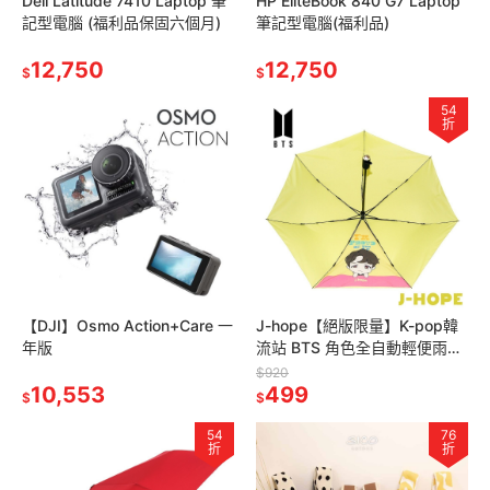
Dell Latitude 7410 Laptop 筆
HP EliteBook 840 G7 Laptop
記型電腦 (福利品保固六個月)
筆記型電腦(福利品)
12,750
12,750
$
$
54
折
【DJI】Osmo Action+Care 一
J-hope【絕版限量】K-pop韓
年版
流站 BTS 角色全自動輕便雨傘
(獨家贈BTS限量海報一張，送
$920
10,553
完為止)
499
$
$
54
76
折
折