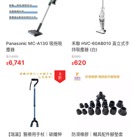
Panasonic MC-A13G 吸拖吸
禾聯 HVC-60AB010 直立式手
塵器
持吸塵器 (白)
$7,490
$990
6,741
620
$
$
9
折
【瑞瀛】醫療用手杖｜碳纖伸
防滑橡膠｜輔具配件腳墊套