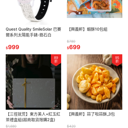
Quest Quality SmileSolar 巴賽
【興義軒】蝦酥10包組
爾系列太陽能手錶-鋯石白
$780
999
699
$
$
89
95
折
折
【三徑就荒】東方美人+紅玉紅
【興義軒】蒜了啦蒜酥_3包
茶禮盒組(超商取貨限購2盒)
$1,680
$420