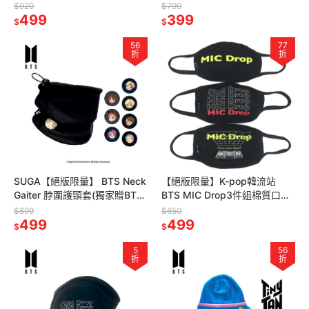
贈BTS限量海報一張，送完為
套(獨家贈BTS限量海報一張，
$920
$799
止)
499
送完為止)
399
$
$
56
77
折
折
SUGA【絕版限量】 BTS Neck
【絕版限量】K-pop韓流站
Gaiter 脖圍護頸套(獨家贈BTS
BTS MIC Drop3件組棉質口罩
限量海報一張，送完為止) (外
(獨家贈BTS限量海報一張，送
$899
$650
盒損)
499
完為止)
499
$
$
5
56
折
折