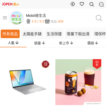
Mobii綠生活
5.0 / 5.0
商品:
406
所有商品
太陽能手錶
生活保健
限量下殺出清
環保杯
人氣
銷量
新上市
價錢
83
折