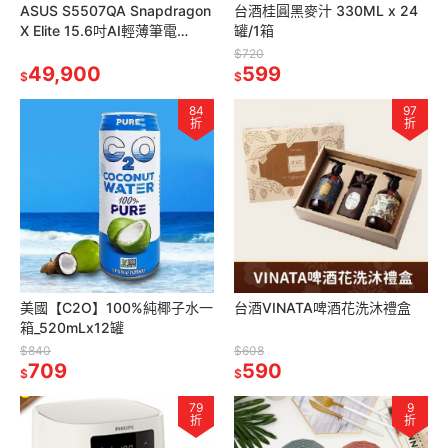
ASUS S5507QA Snapdragon
台酒桂圓黑麥汁 330ML x 24
X Elite 15.6吋AI輕薄筆電
罐/1箱
(32G/1TB SSD/銀)
$720
49,900
599
$
$
84
97
折
折
美國【C2O】100%純椰子水一
台酒VINATA啤酒花洗沐禮盒
箱_520mLx12罐
$840
$608
709
590
$
$
79
9
折
折