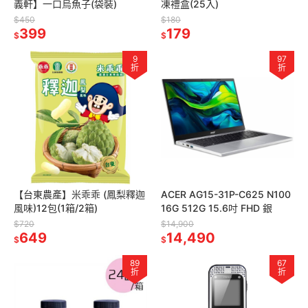
義軒】一口烏魚子(袋裝)
凍禮盒(25入)
$450
$180
399
179
$
$
9
97
折
折
【台東農產】米乖乖 (鳳梨釋迦
ACER AG15-31P-C625 N100
風味)12包(1箱/2箱)
16G 512G 15.6吋 FHD 銀
$720
$14,900
649
14,490
$
$
89
67
折
折