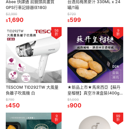
Abee 快譯通 前鏡頭高畫質
台酒烏梅黑麥汁 330ML x 24
GPS行車記錄器(E18G)
罐/1箱
$2,990
$720
1,690
599
$
$
56
9
折
折
TESCOM TID292TW 大風量
★新品上市★馬來西亞【蘇丹
負離子吹風機 白
皇榴槤】真空冷凍盒裝(400g/
盒)
$790
$1,000
450
900
$
$
9
99
折
折