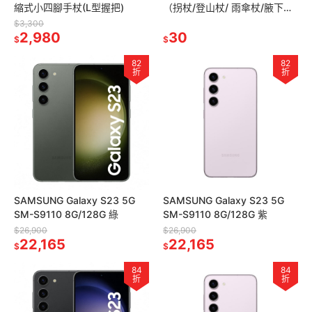
縮式小四腳手杖(L型握把)
（拐杖/登山杖/ 雨傘杖/腋下拐/
四腳拐/助行器/洗澡椅/便盆椅/
$3,300
2,980
橡膠腳墊)
30
$
$
82
82
折
折
SAMSUNG Galaxy S23 5G
SAMSUNG Galaxy S23 5G
SM-S9110 8G/128G 綠
SM-S9110 8G/128G 紫
$26,900
$26,900
22,165
22,165
$
$
84
84
折
折