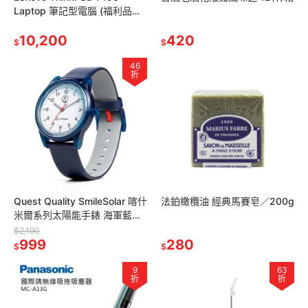
Laptop 筆記型電腦 (福利品保
固六個月)
10,200
420
$
$
46
折
Quest Quality SmileSolar 喀什
法鉑橄欖油 經典馬賽皂／200g
米爾系列太陽能手錶 海軍藍
Large/40mm
$2,190
999
280
$
$
9
63
折
折