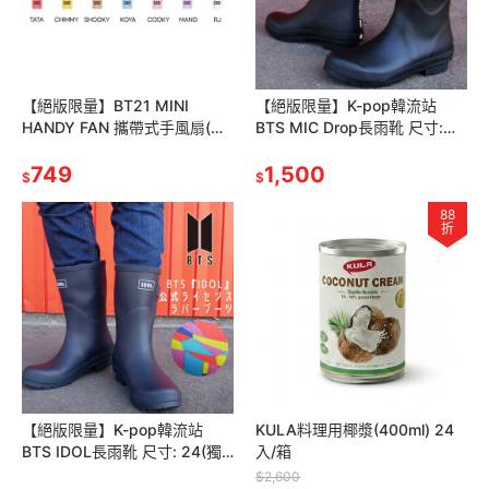
【絕版限量】BT21 MINI
【絕版限量】K-pop韓流站
HANDY FAN 攜帶式手風扇(獨
BTS MIC Drop長雨靴 尺寸:
家贈BTS限量海報一張，送完
25(獨家贈BTS限量海報一張，
為止)
749
送完為止)
1,500
$
$
88
折
【絕版限量】K-pop韓流站
KULA料理用椰漿(400ml) 24
BTS IDOL長雨靴 尺寸: 24(獨
入/箱
家贈BTS限量海報一張，送完
$2,600