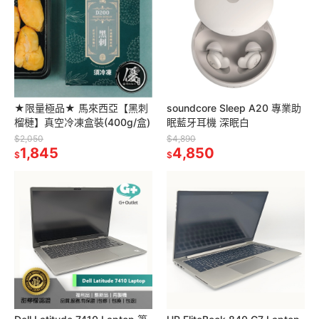
★限量極品★ 馬來西亞【黑刺
soundcore Sleep A20 專業助
榴槤】真空冷凍盒裝(400g/盒)
眠藍牙耳機 深眠白
$2,050
$4,890
1,845
4,850
$
$