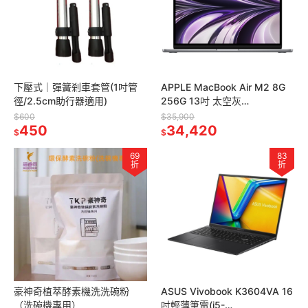
下壓式｜彈簧剎車套管(1吋管
APPLE MacBook Air M2 8G
徑/2.5cm助行器適用)
256G 13吋 太空灰
_MLXW3TA/A
$600
$35,900
450
34,420
$
$
69
83
折
折
豪神奇植萃酵素機洗洗碗粉
ASUS Vivobook K3604VA 16
（洗碗機專用）
吋輕薄筆電(i5-