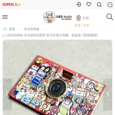
評價:
5.0 / 5.0
首頁
-
赤毛族周邊
-
U S叔叔與妹妹 赤毛族角色圖案 紙可拍 數位相機 - 紙盒版【桃園嚴選】