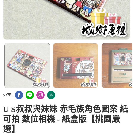
分享 :
U S叔叔與妹妹 赤毛族角色圖案 紙
可拍 數位相機 - 紙盒版【桃園嚴
選】