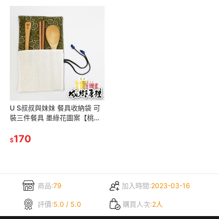
U S叔叔與妹妹 餐具收納袋 可
裝三件餐具 墨綠花圖案【桃園
嚴選】
170
$
商品:
79
加入時間:
2023-03-16
評價:
5.0 / 5.0
購買人次:
2人