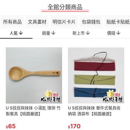
全館分類商品
所有商品
文具畫材
明信片卡片
包袋錢包
貼紙卡貼紙
人氣
銷量
新上市
價錢
U S叔叔與妹妹 小湯匙 環保 竹
U S叔叔與妹妹 單件式餐具收
製餐具【桃園嚴選】
納袋 酒袋布【桃園嚴選】
65
170
$
$