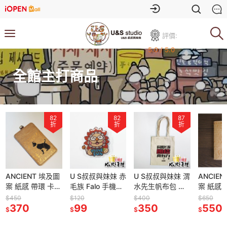
評價:
5.0 / 5.0
全館主打商品
82
82
87
折
折
折
ANCIENT 埃及圖
U S叔叔與妹妹 赤
U S叔叔與妹妹 渭
ANCIE
案 紙感 帶環 卡套
毛族 Falo 手機氣
水先生帆布包 同
案 紙感 
咭套 證件套 識別
囊支架【桃園嚴
胞須團結 團結真
照套【桃
$450
$120
$400
$650
證套【桃園嚴
370
選】
99
有力【桃園嚴
350
選】
550
$
$
$
$
選】
選】