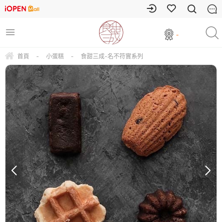
-
首頁
-
小蛋糕
-
食甜三成-名不符實系列