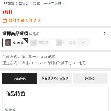
-非南雪：其實是可麗露；一份三入裝。
60
$
預計出貨天數
2
天
選擇商品選項
(4品項)
假德蓮
非南雪
不可麗露
+1
付款方式：
線上刷卡 / ATM 轉帳
運送方式：
冷凍7-ELEVEN店到店取貨不付款 / 宅配
商品特色
商品運送及退貨詳情
評價(0)
商品特色
假德蓮