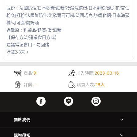
成份：法國奶油/日本砂糖/紅糖/冷藏洗選蛋/日本麵粉/鹽之花/杏仁
粉/泡打粉/法國鮮奶油/米歇爾可可粉/法國巧克力/轉化糖/日本海藻
糖/可可脂/蘭姆酒
過敏原 : 乳製品/麩質/蛋/酒精
【保存方法/建議食用方式】
建議常溫食用。勿回烤
冷藏2-3天。
商品:
9
加入時間:
2023-03-16
評價:
-
購買人次:
26人
關於我們
購物須知