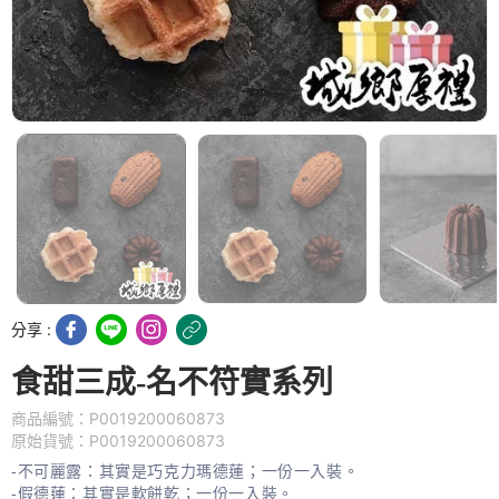
分享 :
食甜三成-名不符實系列
商品編號：P0019200060873
原始貨號：P0019200060873
-不可麗露：其實是巧克力瑪德蓮；一份一入裝。
-假德蓮：其實是軟餅乾；一份一入裝。