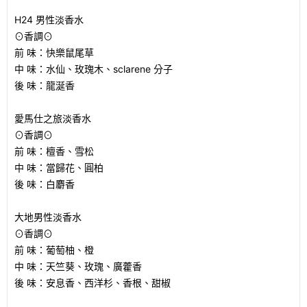
H24 男性淡香水
⊙香調⊙
前 味：快樂鼠尾草
中 味：水仙、玫瑰木、sclarene 分子
後 味：龍涎香
愛馬仕之旅淡香水
⊙香調⊙
前 味：檀香、雪松
中 味：當歸花、圓柏
後 味：白麝香
大地男性淡香水
⊙香調⊙
前 味：葡萄柚、橙
中 味：天竺葵、玫瑰、廣藿香
後 味：安息香、西洋杉、香根、甜椒