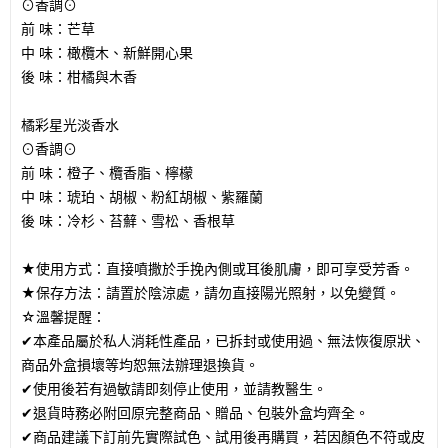
⊙香調⊙
前 味：芒草
中 味：橄欖木、新鮮開心果
後 味：柑橘與木香
橘彩星光淡香水
⊙香調⊙
前 味：​橙子、欖香脂、檸檬​
中 味：​琥珀、胡椒、粉紅胡椒、紫羅蘭​
後 味：​冷杉、苔蘚、雪松、香根草
★使用方式：直接噴撒於手挽內側或耳後肌膚，即可享受芳香。
★保存方法：請置於陰涼處，請勿直接陽光照射，以免變質。
☆溫馨提醒：
✔本產品屬於私人消耗性產品，已拆封或使用過、無法恢復原狀、
商品外盒損壞等均恕無法辦理退換貨。
✔使用後若有過敏請即刻停止使用，並請教醫生。
✔退貨時務必附回原完整商品、贈品、包裝外盒均齊全。
✔商品建議下訂前先實際試色、試用後再購買，若因顏色不符或皮