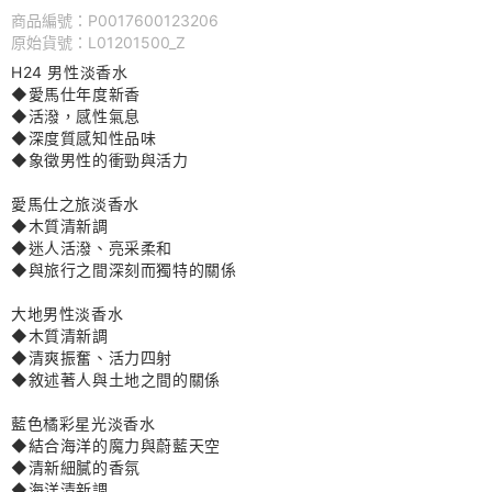
商品編號：P0017600123206
原始貨號：L01201500_Z
H24 男性淡香水
◆愛馬仕年度新香
◆活潑，感性氣息
◆深度質感知性品味
◆象徵男性的衝勁與活力
愛馬仕之旅淡香水
◆木質清新調
◆迷人活潑、亮采柔和
◆與旅行之間深刻而獨特的關係
大地男性淡香水
◆木質清新調
◆清爽振奮、活力四射
◆敘述著人與土地之間的關係
藍色橘彩星光
淡香水
◆結合海洋的魔力與蔚藍天空
◆清新細膩的香氛
◆海洋清新調