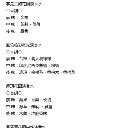
李先生的花園
淡香水
⊙香調⊙
前 味： 金橘
中 味： 茉莉、薄荷
後 味： 麝香
藍色橘彩星光
淡香水
⊙香調⊙
前 味：
苦橙，義大利檸檬
中 味：
印度尼西亞胡椒，粉椒
後 味：
琥珀，橡樹苔，香柏木，香根草
屋頂花園
淡香水
⊙香調⊙
前 味：蘋果、香梨、玫瑰
中 味：綠草、羅勒 、晨露
後 味：木蘭、堆肥香味
尼羅河花園中性淡香水