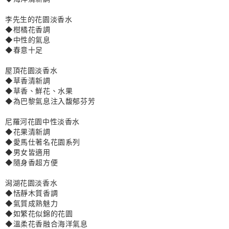
李先生的花園
淡香水
◆柑橘花香調
◆中性的氣息
◆春意十足
屋頂花園
淡香水
◆草香清新調
◆草香、鮮花、水果
◆為巴黎氣息注入馥郁芬芳
尼羅河花園中性淡香水
◆花果清新調
◆愛馬仕著名花園系列
◆男女皆適用
◆隨身香超方便
潟湖花園淡香水
◆恬靜木質香調
◆氣質成熟魅力
◆如繁花似錦的花園
◆溫柔花香融合海洋氣息