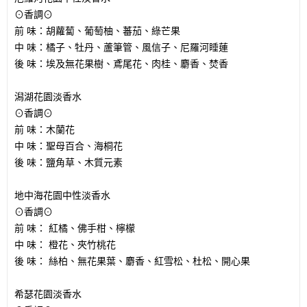
⊙香調⊙
前 味：
胡蘿蔔、葡萄柚、蕃茄、綠芒果
中 味：
橘子、牡丹、蘆筆管、風信子、尼羅河睡蓮
後 味：
埃及無花果樹、鳶尾花、肉桂、麝香、焚香
潟湖花園淡香水
⊙香調⊙
前 味：木蘭花
中 味：聖母百合、海桐花
後 味：鹽角草、木質元素
地中海花園中性淡香水
⊙香調⊙
前 味： 紅橘、佛手柑、檸檬
中 味： 橙花、夾竹桃花
後 味： 絲柏、無花果葉、麝香、紅雪松、杜松、開心果
希瑟花園淡香水