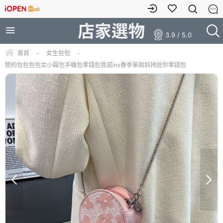
3.9 / 5.0
首頁
-
女生包包
-
簡約包包包包女小圓包手機包零錢包質感ins春季單肩斜挎迷你零錢包