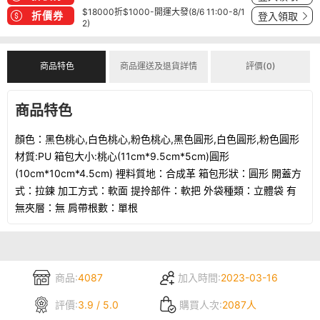
$18000折$1000-開運大發(8/6 11:00-8/1
折價券
登入領取
2)
商品特色
商品運送及退貨詳情
評價(0)
商品特色
顏色：黑色桃心,白色桃心,粉色桃心,黑色圓形,白色圓形,粉色圓形
材質:PU 箱包大小:桃心(11cm*9.5cm*5cm)圓形
(10cm*10cm*4.5cm) 裡料質地：合成革 箱包形狀：圓形 開蓋方
式：拉鍊 加工方式：軟面 提拎部件：軟把 外袋種類：立體袋 有
無夾層：無 肩帶根數：單根
商品:
4087
加入時間:
2023-03-16
評價:
3.9 / 5.0
購買人次:
2087人