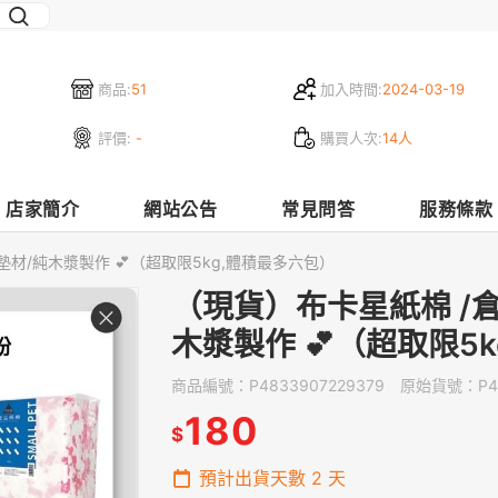
商品:
51
加入時間:
2024-03-19
評價:
-
購買人次:
14人
店家簡介
網站公告
常見問答
服務條款
材/純木漿製作 💕（超取限5kg,體積最多六包）
（現貨）布卡星紙棉 /
木漿製作 💕（超取限5
商品編號：
P4833907229379
原始貨號：
P4
180
$
預計出貨天數
2
天