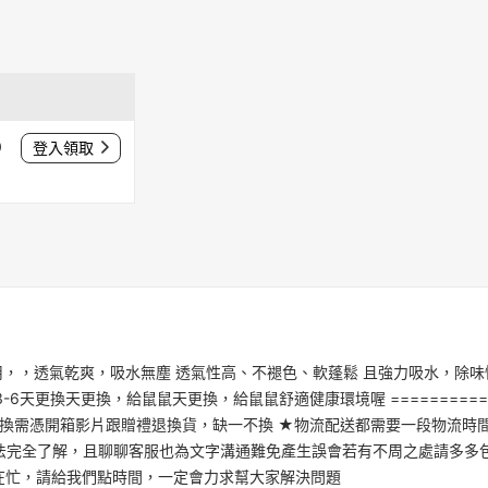
0
登入領取
漿 四季通用，，透氣乾爽，吸水無塵 透氣性高、不褪色、軟蓬鬆 且強力吸水，
6天更換天更換，給鼠鼠天更換，給鼠鼠舒適健康環境喔 =============
退換需憑開箱影片跟贈禮退換貨，缺一不換 ★物流配送都需要一段物流時間
法完全了解，且聊聊客服也為文字溝通難免產生誤會若有不周之處請多多包
在忙，請給我們點時間，一定會力求幫大家解決問題