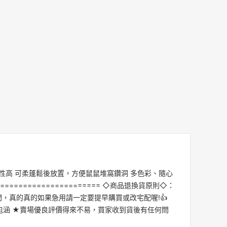
除味性高 可柔蓬鬆後放置，方便鼠鼠堆窩鑽洞 多色彩、隨心
=================== ◇商品退換貨原則◇：
，真的真的如果急用請一定要提早購買或改宅配喔!👍
涵 ★賣場優良評價得來不易，買家收到貨後有任何問