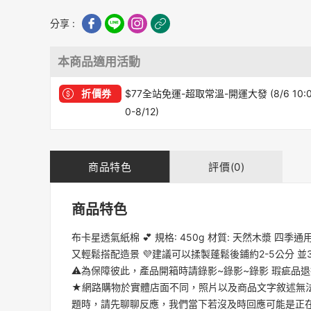
分享 :
本商品適用活動
折價券
$77全站免運-超取常溫-開運大發 (8/6 10:
0-8/12)
商品特色
評價(0)
商品特色
布卡星透氣紙棉 💕 規格: 450g 材質: 天然木
又輕鬆搭配造景 💜建議可以揉製蓬鬆後鋪約2-5公分 並3-
⚠️為保障彼此，產品開箱時請錄影~錄影~錄影 瑕疵品
★網路購物於實體店面不同，照片以及商品文字敘述無
題時，請先聊聊反應，我們當下若沒及時回應可能是正