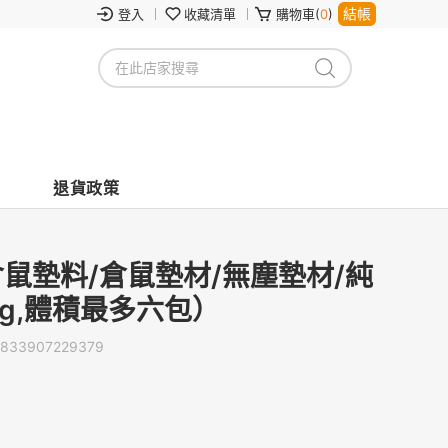
結帳
登入
收藏清單
購物車(
0
)
退貨政策
倉鼠墊料/倉鼠墊材/無塵墊材/純
kg,體積最多六包）
833907229379