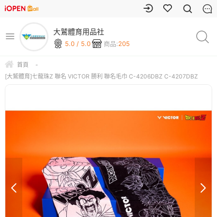
大鷲體育用品社
5.0 / 5.0
商品:
205
首頁
-
[大鷲體育]七龍珠Z 聯名 VICTOR 勝利 聯名毛巾 C-4206DBZ C-4207DBZ