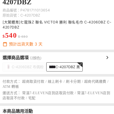
4207DBZ
商品編號：P4781711013654
原始貨號：C-4207DBZ
[大鷲體育]七龍珠Z 聯名 VICTOR 勝利 聯名毛巾 C-4206DBZ C-
4207DBZ
540
$
$ 680
預計出貨天數
3
天
選擇商品選項
(2顏色)
C-4206DBZ 布偶粉
C-4207DBZ 黑
付款方式：
超商取貨付款 / 線上刷卡 / 刷卡分期 / 超商代碼繳費 /
ATM 轉帳
運送方式：
常溫7-ELEVEN店到店取貨付款 / 常溫7-ELEVEN店到
店取貨不付款 / 宅配
本商品適用活動