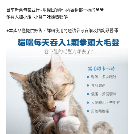
目前新舊包裝並行~隨機出貨喔~內容物都一樣的❤️❤️
🥰
買大加小組~
小盒
口味隨機喔
🥰
※本產品僅提供販售，詳細使用問題請參考官網及諮詢獸醫師