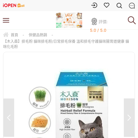
評價:
5.0 / 5.0
首頁
-
保健品熱銷
-
【木入森】排毛粉 貓咪排毛粉/日常排毛保養 溫和排毛守護貓咪腸胃道健康 貓
咪化毛粉