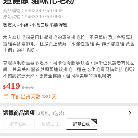
道健康 貓咪化毛粉
商品編號：P4633907567669
原始貨號：P4633907567669
🥰
買大+小組
~
小盒
口味隨機喔
🥰
木入森排毛粉是用科學排毛的專業排毛粉，不只單純添加各種專利
纖維與酵素排毛，且是真正破解「水溶性纖維 與 非水溶纖維 黃金
比例」的排毛粉。
克服排毛粉需要多喝水、易卡便腹脹等缺陷，經千位見證者有感回
饋，兼具美味營養與顯著速效排毛。還在吃化毛膏幫貓咪排毛嗎?
不如試試更天然、更安全健康，但同樣美味的排毛粉吧！
419
$
$ 550
預計出貨天數
180
天
選擇商品選項
(3規格, 4包裝)
起司口味
鮮蝦口味
貓草口味