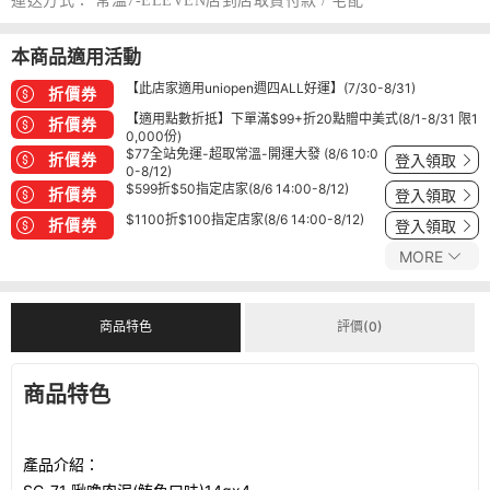
運送方式：
常溫7-ELEVEN店到店取貨付款 / 宅配
本商品適用活動
【此店家適用uniopen週四ALL好運】(7/30-8/31)
折價券
【適用點數折抵】下單滿$99+折20點贈中美式(8/1-8/31 限1
折價券
0,000份)
$77全站免運-超取常溫-開運大發 (8/6 10:0
折價券
登入領取
0-8/12)
$599折$50指定店家(8/6 14:00-8/12)
折價券
登入領取
$1100折$100指定店家(8/6 14:00-8/12)
折價券
登入領取
MORE
商品特色
評價(0)
商品特色
產品介紹：