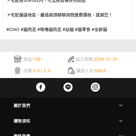
📌宅配限30KG以內，可混搭賣場任何商品
📌宅配偏遠地區、離島麻煩聊聊詢問運費價格，感謝您！
#CIAO #貓肉泥 #啾嚕貓肉泥 #幼貓 #貓零食 #全齡貓
商品:
139
加入時間:
2024-01-31
評價:
4.9 / 5.0
購買人次:
580人
關於我們
購物須知
聯絡我們