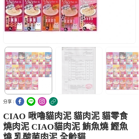
分享 :
CIAO 啾嚕貓肉泥 貓肉泥 貓零食
燒肉泥 CIAO貓肉泥 鮪魚燒 鰹魚
燒 乳酸菌肉泥 全齡貓