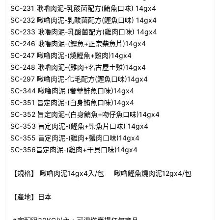
SC-231 啾嚕肉泥-乳酸菌配方(鮪魚口味) 14gx4
SC-232 啾嚕肉泥-乳酸菌配方(鰹魚口味) 14gx4
SC-233 啾嚕肉泥-乳酸菌配方(雞肉口味) 14gx4
SC-246 啾嚕肉泥-(鰹魚+正宗柴魚片)14gx4
SC-247 啾嚕肉泥-(燒鰹魚+雞肉)14gx4
SC-248 啾嚕肉泥-(雞肉+名古屋土雞)14gx4
SC-297 啾嚕肉泥-化毛配方(鰹魚口味)14gx4
SC-344 啾嚕肉泥 (奢華鮭魚口味)14gx4
SC-351 旨定肉泥-(白身鮪魚口味)14gx4
SC-352 旨定肉泥-(白身鮪魚+吻仔魚口味)14gx4
SC-353 旨定肉泥-(鰹魚+柴魚片口味) 14gx4
SC-355 旨定肉泥-(雞肉+蟹肉口味)14gx4
SC-356旨定肉泥-(雞肉+干貝口味)14gx4
【規格】 啾嚕肉泥14gx4入/包 啾嚕鰹魚燒肉泥12gx4/包
【產地】日本