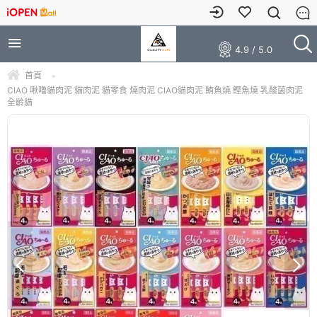
4.9 / 5.0
首頁
-
CIAO 啾嚕貓肉泥 貓肉泥 貓零食 燒肉泥 CIAO貓肉泥 鮪魚燒 鰹魚燒 乳酸菌肉泥
全齡貓