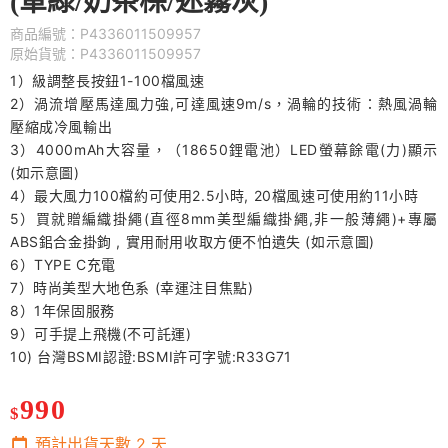
(軍綠/奶茶棕/迷霧灰)
商品編號：P4336011509957
原始貨號：P4336011509957
1）級調整長按鈕1-100檔風速
2）渦流增壓馬達風力強,可達風速9m/s，渦輪的技術：熱風渦輪
壓縮成冷風輸出
3）4000mAh大容量，（18650鋰電池）LED螢幕餘電(力)顯示
(如示意圖)
4）最大風力100檔約可使用2.5小時, 20檔風速可使用約11小時
5）買就贈編織掛繩(直徑8mm美型編織掛繩,非一般薄繩)+專屬
ABS鈻合金掛鉤 , 實用耐用收取方便不怕遺失 (如示意圖)
6）TYPE C充電
7）時尚美型大地色系 (幸運注目焦點)
8）1年保固服務
9）可手提上飛機(不可託運)
10) 台灣BSMI認證:BSMI許可字號:R33G71
990
$
預計出貨天數
2
天