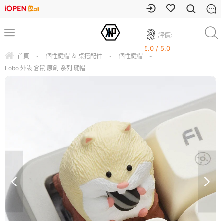
評價:
5.0 / 5.0
首頁
-
個性鍵帽 ＆ 桌搭配件
-
個性鍵帽
-
Lobo 外設 倉鼠 原創 系列 鍵帽