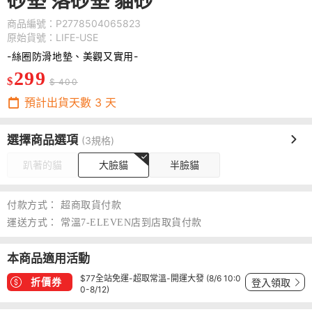
砂墊 落砂墊 貓砂
商品編號：P2778504065823
原始貨號：LIFE-USE
-
絲圈防滑地墊、美觀又實用
-
299
$
$ 400
預計出貨天數
3
天
選擇商品選項
(3規格)
趴著的貓
大臉貓
半臉貓
付款方式：
超商取貨付款
運送方式：
常溫7-ELEVEN店到店取貨付款
本商品適用活動
$77全站免運-超取常溫-開運大發 (8/6 10:0
折價券
登入領取
0-8/12)