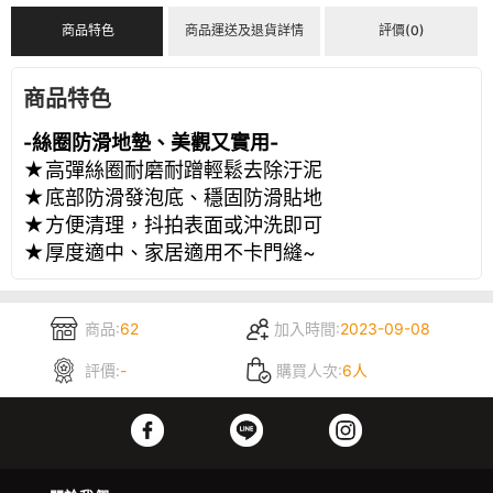
商品特色
商品運送及退貨詳情
評價(0)
商品特色
-
絲圈防滑地墊、美觀又實用
-
★
高彈絲圈耐磨耐蹭輕鬆去除汙泥
★
底部防滑發泡底、穩固防滑貼地
★
方便清理，抖拍表面或沖洗即可
★
厚度適中、家居適用不卡門縫
~
商品:
62
加入時間:
2023-09-08
評價:
-
購買人次:
6人