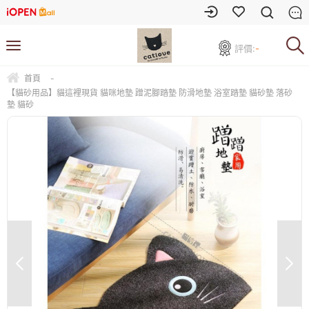
評價:
-
首頁
-
【貓砂用品】貓這裡現貨 貓咪地墊 蹭泥腳踏墊 防滑地墊 浴室踏墊 貓砂墊 落砂
墊 貓砂