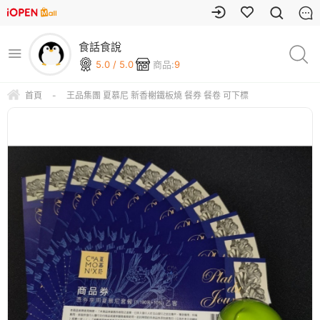
食話食說
5.0 / 5.0
商品:
9
首頁
-
王品集團 夏慕尼 新香榭鐵板燒 餐券 餐卷 可下標