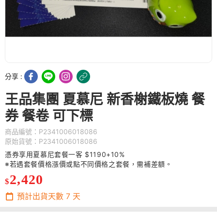
分享 :
王品集團 夏慕尼 新香榭鐵板燒 餐
券 餐卷 可下標
商品編號：P2341006018086
原始貨號：P2341006018086
憑券享用夏慕尼套餐一客 $1190+10%
※若遇套餐價格漲價或點不同價格之套餐，需補差額。
2,420
$
預計出貨天數
7
天