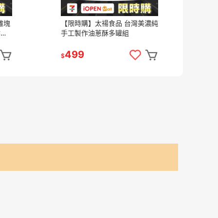
雞塊
【限時購】太禓食品 台灣美濃純
【限
炸雞
手工製作油蔥酥多罐組
版 
499
6
$
$