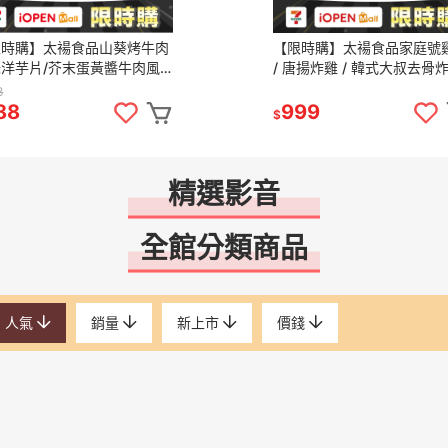
限時購】太禓食品山葵烤牛肉
【限時購】太禓食品家庭號
味洋芋片/芥末蛋黃醬牛肉風
/ 唐揚炸雞 / 韓式大叔去骨
芋片yamayoshi WASA
(口味任選)3入組
8
F
88
999
$
精選影音
全館分類商品
人氣
銷量
新上市
價錢