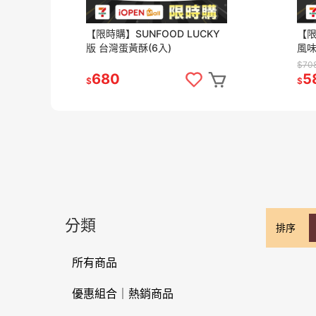
【限時購】SUNFOOD LUCKY
【
版 台灣蛋黃酥(6入)
風
味洋
$70
BEE
680
5
$
$
分類
排序
所有商品
優惠組合｜熱銷商品