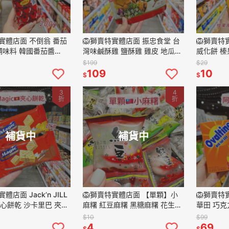
特實體店面 不倒翁 番茄
🦁獅賣特實體店面 振忠食堂 台
🦁獅賣特
 調味料 韓國番茄醬
灣味鹹酥雞 鹽酥雞 雞皮 地瓜
威化餅 榛
青花菜 點心 炸物 零嘴 下酒點
味威化酥 
$199
$29
心 80g
心
109
10
$
$
3
4
折
折
補貨中
補貨中
體店面 Jack’n JILL
🦁獅賣特實體店面 【單顆】小
🦁獅賣特
 夾心餅乾 沙卡里巴 夾心
麻糬 紅豆麻糬 黑糖麻糬 花生麻
華田 巧克
 零食 夾心餅 15g
糬 麻糬 點心 零嘴 零食 15g 全
乾 零食 
$10
$99
素可食
4
69
$
$