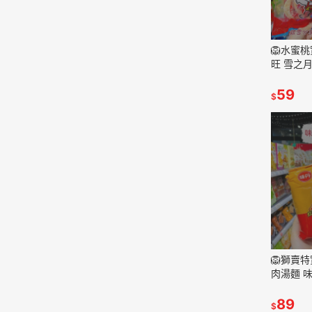
🦁水蜜
旺 雪之月
零食 零
59
$
🦁獅賣
肉湯麵 味
即期品
89
$