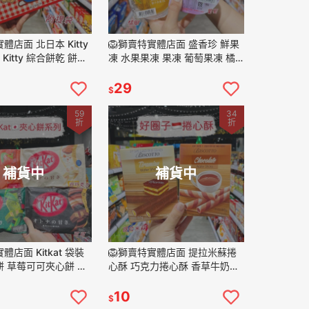
體店面 北日本 Kitty
🦁獅賣特實體店面 盛香珍 鮮果
o Kitty 綜合餅乾 餅乾
凍 水果果凍 果凍 葡萄果凍 橘
禮盒 中秋禮盒 禮盒
子果凍 蜜柑果凍 草莓優酪 綜合
水果
29
$
59
34
折
折
補貨中
補貨中
體店面 Kitkat 袋裝
🦁獅賣特實體店面 提拉米蘇捲
 草莓可可夾心餅 抹
心酥 巧克力捲心酥 香草牛奶捲
餅 可可夾心餅 餅乾
心酥 捲心酥 好圈子 點心 零食
本代購
餅乾
10
$