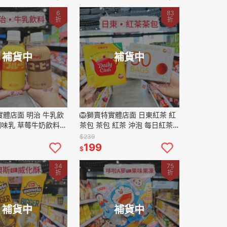
6
83
折
折
補貨中
補貨中
實體店面 明治 牛乳飲
🦁獅賣特實體店面 日東紅茶 紅
i 調味乳 草莓牛奶飲料
茶包 茶包 紅茶 沖泡 每日紅茶
料 咖啡牛乳飲料 飲
Daily Club
$239
0ml
199
$
34
75
折
折
補貨中
補貨中