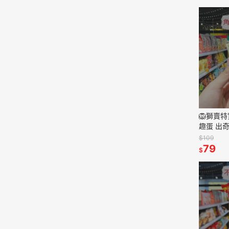
🦁獅賣
趣蛋 出奇
具 交換
$109
79
$