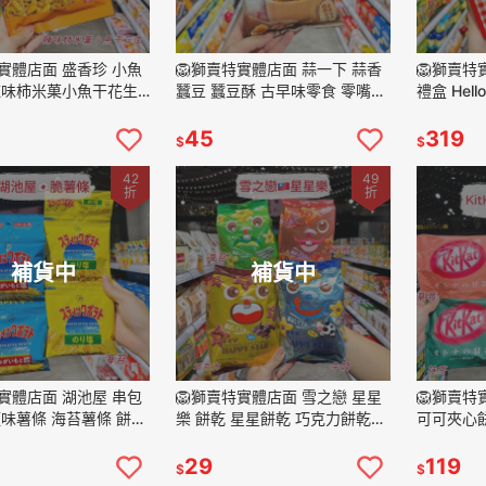
特實體店面 盛香珍 小魚
🦁獅賣特實體店面 蒜一下 蒜香
🦁獅賣特實
辣味柿米菓小魚干花生
蠶豆 蠶豆酥 古早味零食 零嘴
禮盒 Hell
乾花生 柿種米果 下酒
下酒點心 210g
禮盒 新年
閒零食
附提袋
45
319
$
$
42
49
折
折
補貨中
補貨中
特實體店面 湖池屋 串包
🦁獅賣特實體店面 雪之戀 星星
🦁獅賣特實
鹽味薯條 海苔薯條 餅乾
樂 餅乾 星星餅乾 巧克力餅乾
可可夾心餅
 零嘴 日本代購 四連
草莓餅乾 牛奶餅乾 海苔餅乾 造
茶可可夾心
型餅乾 零食 點心 餅乾
巧克力 日
29
119
$
$