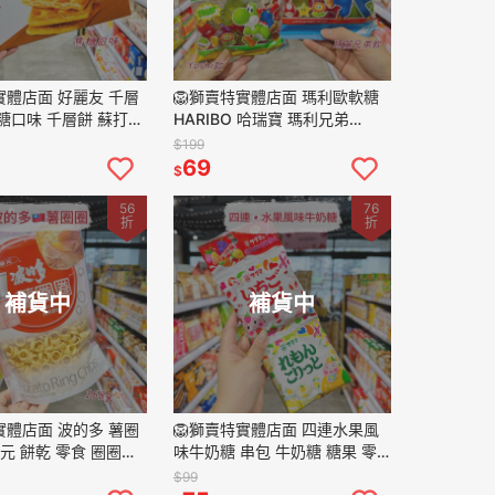
實體店面 好麗友 千層
🦁獅賣特實體店面 瑪利歐軟糖
糖口味 千層餅 蘇打餅
HARIBO 哈瑞寶 瑪利兄弟
代購 伴手禮 零食 點
Super mario 軟糖 糖果 水果軟
$199
g
糖 造型軟
69
$
56
76
折
折
補貨中
補貨中
實體店面 波的多 薯圈
🦁獅賣特實體店面 四連水果風
華元 餅乾 零食 圈圈餅
味牛奶糖 串包 牛奶糖 糖果 零
 168g
食 點心 日本代購 56g
$99