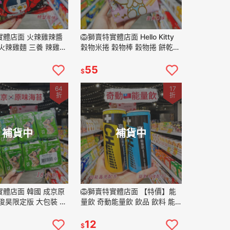
實體店面 火辣雞辣醬
🦁獅賣特實體店面 Hello Kitty
火辣雞麵 三養 辣雞餅
穀物米捲 穀物棒 穀物捲 餅乾
味 餅乾 零食 韓國代
蛋黃捲 零食 點心
55
$
64
17
折
折
補貨中
補貨中
實體店面 韓國 成京原
🦁獅賣特實體店面 【特價】能
俊昊限定版 大包裝 16
量飲 奇動能量飲 飲品 飲料 能
零嘴 64g
量飲料 超能晶亮配方 益氣加強
配方 100ml
12
$