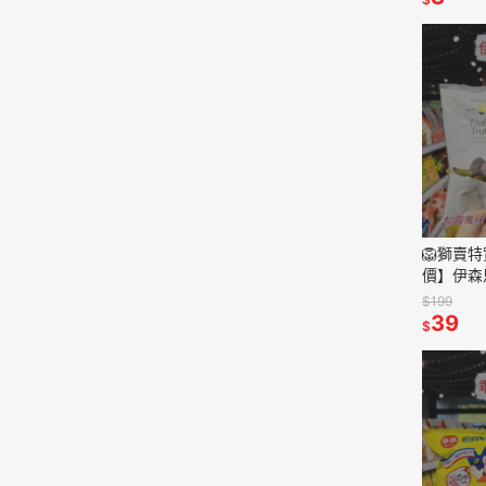
🦁獅賣
價】伊森
喜馬拉雅
$199
洋芋片 洋
39
$