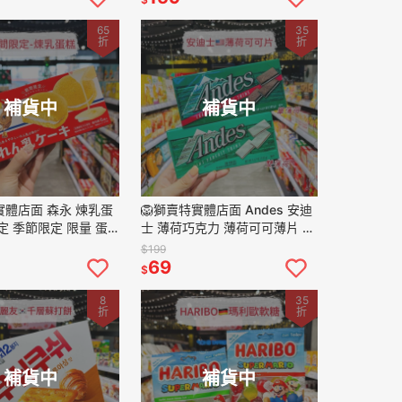
65
35
折
折
補貨中
補貨中
實體店面 森永 煉乳蛋
🦁獅賣特實體店面 Andes 安迪
定 季節限定 限量 蛋
士 薄荷巧克力 薄荷可可薄片 可
零嘴
可片 132g 28片
$199
69
$
8
35
折
折
補貨中
補貨中