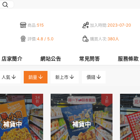
商品:
515
加入時間:
2023-07-20
評價:
4.8 / 5.0
購買人次:
380人
店家簡介
網站公告
常見問答
服務條款
人氣
銷量
新上市
價錢
34
3
折
折
補貨中
補貨中