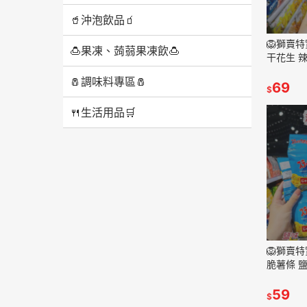
🥤沖泡飲品🧃
🦁獅賣
🍮果凍、蒟蒻果凍飲🍮
干花生 
蒜片小魚
🧂調味料專區🧂
點心 休
69
$
🍴生活用品🛒
🦁獅賣
脆薯條 
零食 點心
串包
59
$