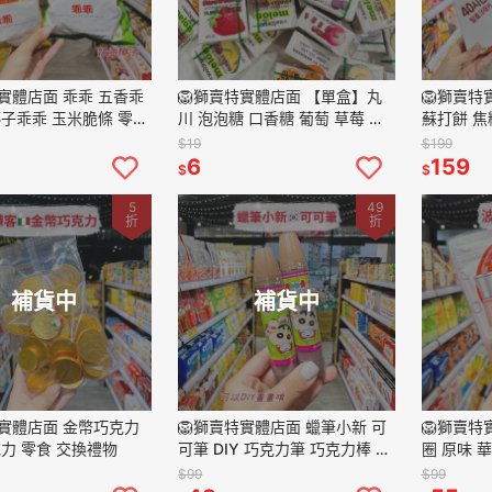
特實體店面 乖乖 五香乖
🦁獅賣特實體店面 【單盒】丸
🦁獅賣特
椰子乖乖 玉米脆條 零食
川 泡泡糖 口香糖 葡萄 草莓 橘
蘇打餅 焦
心
子 哈密瓜 日本泡泡糖 代購 零
餅乾 韓國
$19
$199
食 古早味零食 5.4g
心 196.8
6
159
$
$
5
49
折
折
補貨中
補貨中
特實體店面 金幣巧克力
🦁獅賣特實體店面 蠟筆小新 可
🦁獅賣特
克力 零食 交換禮物
可筆 DIY 巧克力筆 巧克力棒 零
圈 原味 
食 27g
手指圈圈餅
$99
$99