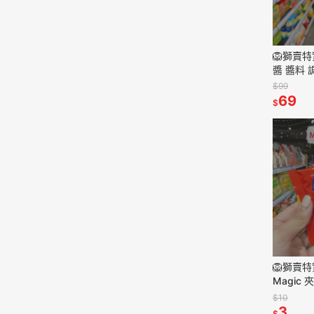
🦁獅賣
醬 醬料
200g
$99
69
$
🦁獅賣特實
Magic
餅乾 餅乾
$10
3
$