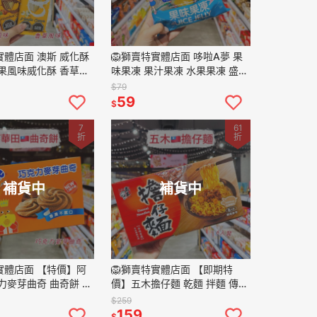
實體店面 澳斯 威化酥
🦁獅賣特實體店面 哆啦A夢 果
果風味威化酥 香草風
味果凍 果汁果凍 水果果凍 盛香
餅乾 夾心餅 零食 點
珍 果凍 零食
$79
59
$
7
61
折
折
補貨中
補貨中
實體店面 【特價】阿
🦁獅賣特實體店面 【即期特
力麥芽曲奇 曲奇餅 餅
價】五木擔仔麵 乾麵 拌麵 傳統
零嘴 點心
麵 古早味 盒裝6入
$259
159
$