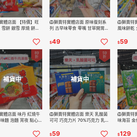
桃實體店面 【特價】旺
🦁獅賣特實體店面 原味復刻系
🦁獅賣特
 雪餅 銀雪 厚燒 餅乾
列 古早味零食 零嘴 甘草開胃橄
風味餅乾 
嘴
欖 辣橄欖 薑母軟糖 話梅餅 紅
乾 螃蟹風
梅片 仙楂片 洛神花 辣芒果
購
49
59
$
$
89
59
折
折
補貨中
補貨中
特實體店面 味丹 紅燒牛
🦁獅賣特實體店面 樂天 乳酸菌
🦁獅賣特
味麵 泡麵 宵夜 點心
可可 巧克力片 70%巧克力 乳酸
味海苔 金
菌巧克力 牛奶巧克力
小包 海苔 
59
129
$
$