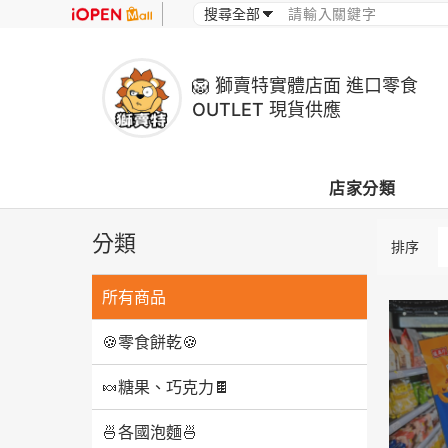
🦁 獅賣特實體店面 進口零食
OUTLET 現貨供應
店家分類
分類
排序
所有商品
🍪零食餅乾🍪
🍬糖果、巧克力🍫
🍜各國泡麵🍜