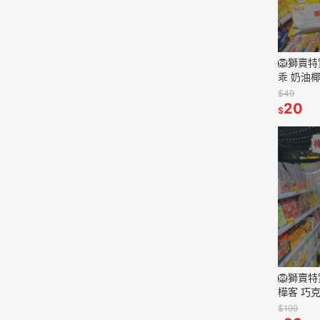
🦁獅賣
乖 奶油
零嘴 點
$49
20
$
🦁獅賣
樺客 巧
$199