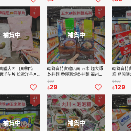
2
42
折
折
補貨中
補貨中
特實體店面 【即期特
🦁獅賣特實體店面 五木 麵大師
🦁獅賣特
思洋芋片 松露洋芋片
乾拌麵 香爆蔥燒乾拌麵 福州醬
糕 期間限
粉紅岩鹽洋芋片 鹽味
香乾拌麵 椒麻辣子乾拌麵 特價
糕 甜點 
$69
$199
芋片 零食 125g
即期品
29
129
$
$
41
32
折
折
補貨中
補貨中