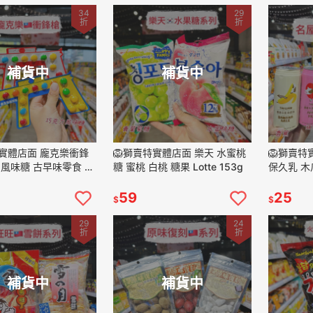
34
29
折
折
補貨中
補貨中
特實體店面 龐克樂衝鋒
🦁獅賣特實體店面 樂天 水蜜桃
🦁獅賣特
力風味糖 古早味零食 造
糖 蜜桃 白桃 糖果 Lotte 153g
保久乳 木
果 零嘴
牛乳 白桃
飲品 500
59
25
$
$
29
24
折
折
補貨中
補貨中