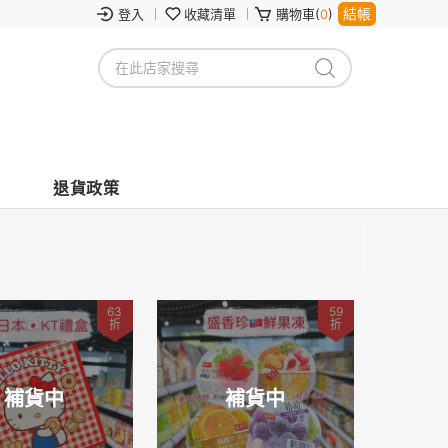
結帳
登入
收藏清單
購物車(
0
)
退貨政策
63
59
折
折
補貨中
補貨中