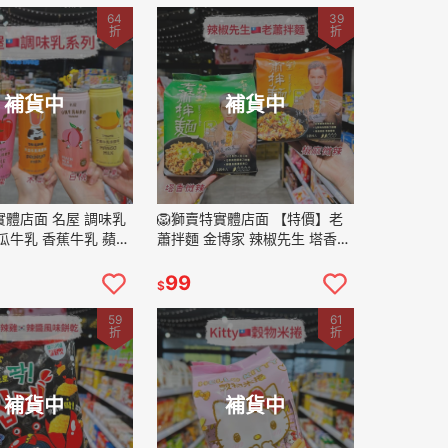
64
39
折
折
補貨中
補貨中
實體店面 名屋 調味乳
🦁獅賣特實體店面 【特價】老
瓜牛乳 香蕉牛乳 蘋果
蕭拌麵 金博家 辣椒先生 塔香微
牛乳 芒果牛乳 飲料
辣 椒麻微辣 乾拌麵 一袋四入
ml
乾麵 宵夜
99
$
59
61
折
折
補貨中
補貨中