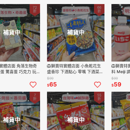
72
66
折
折
補貨中
補貨中
特實體店面 角落生物奇
🦁獅賣特實體店面 小魚乾花生
🦁獅賣特
蛋 驚喜蛋 巧克力 玩
盛香珍 下酒點心 零嘴 下酒菜
料 Meij
禮物 聖誕禮物 生日禮物
80g
果汁牛乳飲
$99
$99
料 飲品 22
65
59
$
$
7
55
折
折
補貨中
補貨中