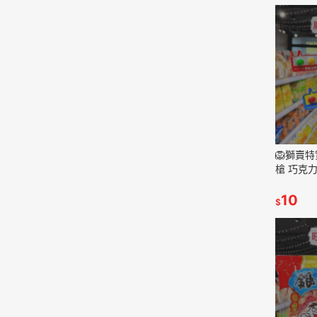
🦁獅賣
槍 巧克
型糖果 糖
10
$