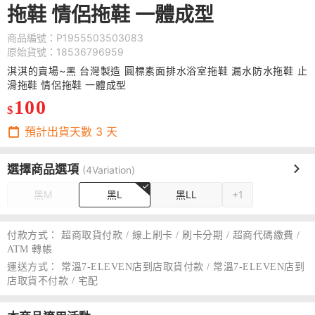
拖鞋 情侶拖鞋 一體成型
商品編號：P1955503503083
原始貨號：18536796959
淇淇的賣場~黑 台灣製造 圓標素面排水浴室拖鞋 漏水防水拖鞋 止
滑拖鞋 情侶拖鞋 一體成型
100
$
預計出貨天數
3
天
選擇商品選項
(4Variation)
黑M
黑L
黑LL
+1
付款方式：
超商取貨付款 / 線上刷卡 / 刷卡分期 / 超商代碼繳費 /
ATM 轉帳
運送方式：
常溫7-ELEVEN店到店取貨付款 / 常溫7-ELEVEN店到
店取貨不付款 / 宅配