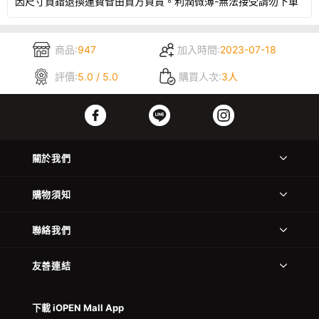
因尺寸買錯退換運費㫮由買方負責。利潤微薄-無法接受請勿下單
商品:
947
加入時間:
2023-07-18
評價:
5.0 / 5.0
購買人次:
3人
關於我們
購物須知
聯絡我們
友善連結
下載 iOPEN Mall App