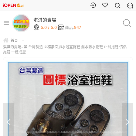
淇淇的賣場
5.0 / 5.0
商品:
947
首頁
-
淇淇的賣場~黑 台灣製造 圓標素面排水浴室拖鞋 漏水防水拖鞋 止滑拖鞋 情侶
拖鞋 一體成型