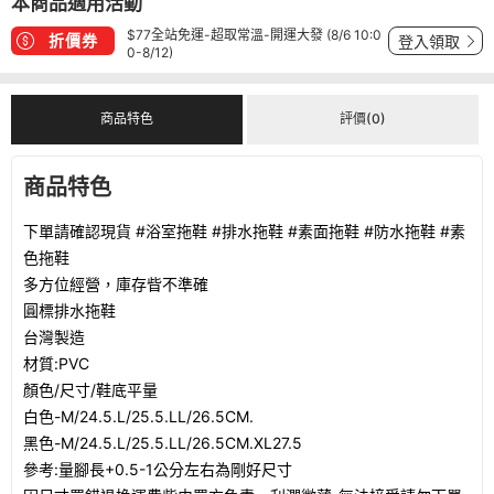
本商品適用活動
$77全站免運-超取常溫-開運大發 (8/6 10:0
折價券
登入領取
0-8/12)
商品特色
評價(0)
商品特色
下單請確認現貨 #浴室拖鞋 #排水拖鞋 #素面拖鞋 #防水拖鞋 #素
色拖鞋
多方位經營，庫存㫮不準確
圓標排水拖鞋
台灣製造
材質:PVC
顏色/尺寸/鞋底平量
白色-M/24.5.L/25.5.LL/26.5CM.
黑色-M/24.5.L/25.5.LL/26.5CM.XL27.5
參考:量腳長+0.5-1公分左右為剛好尺寸