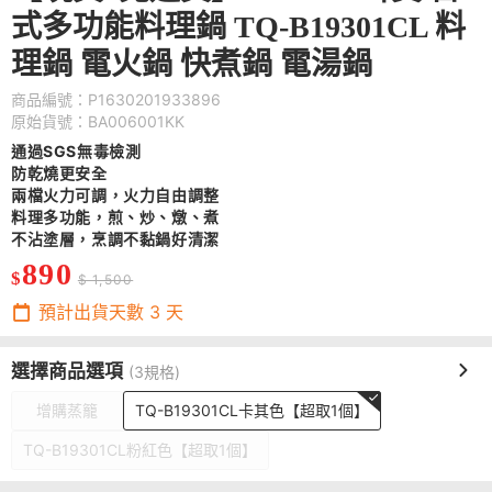
式多功能料理鍋 TQ-B19301CL 料
理鍋 電火鍋 快煮鍋 電湯鍋
商品編號：P1630201933896
原始貨號：BA006001KK
通過SGS無毒檢測
防乾燒更安全
兩檔火力可調，火力自由調整
料理多功能，煎、炒、燉、煮
不沾塗層，烹調不黏鍋好清潔
890
$
$ 1,500
預計出貨天數
3
天
選擇商品選項
(3規格)
增購蒸籠
TQ-B19301CL卡其色【超取1個】
TQ-B19301CL粉紅色【超取1個】