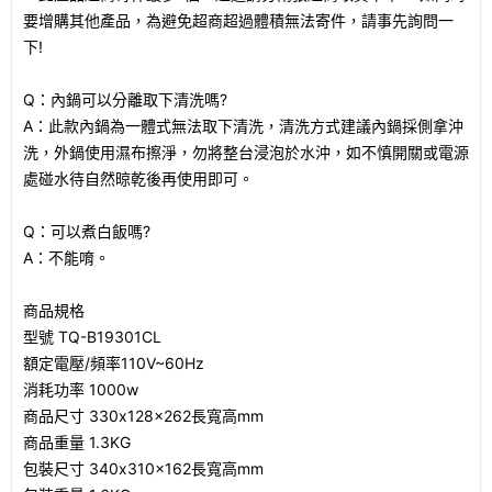
要增購其他產品，為避免超商超過體積無法寄件，請事先詢問一
下!
Q：內鍋可以分離取下清洗嗎?
A：此款內鍋為一體式無法取下清洗，清洗方式建議內鍋採側拿沖
洗，外鍋使用濕布擦淨，勿將整台浸泡於水沖，如不慎開關或電源
處碰水待自然晾乾後再使用即可。
Q：可以煮白飯嗎?
A：不能唷。
商品規格
型號 TQ-B19301CL
額定電壓/頻率110V~60Hz
消耗功率 1000w
商品尺寸 330x128x262長寬高mm
商品重量 1.3KG
包裝尺寸 340x310x162長寬高mm