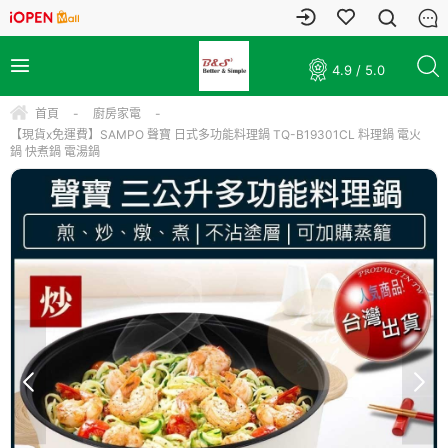
4.9 / 5.0
首頁
-
廚房家電
-
【現貨x免運費】SAMPO 聲寶 日式多功能料理鍋 TQ-B19301CL 料理鍋 電火
鍋 快煮鍋 電湯鍋