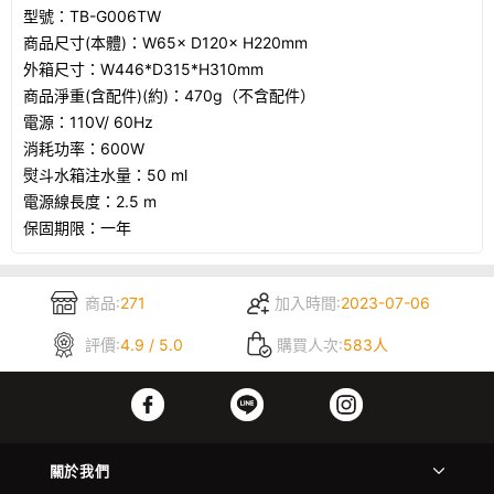
型號：TB-G006TW
商品尺寸(本體)：W65× D120× H220mm
外箱尺寸：W446*D315*H310mm
商品淨重(含配件)(約)：470g（不含配件）
電源：110V/ 60Hz
消耗功率：600W
熨斗水箱注水量：50 ml
電源線長度：2.5 m
保固期限：一年
商品:
271
加入時間:
2023-07-06
評價:
4.9 / 5.0
購買人次:
583人
關於我們