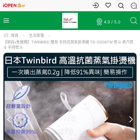
4.9 / 5.0
首頁
-
生活家電
-
【現貨x免運費】TWINBIRD 雙鳥 手持式蒸氣掛燙機 TB-G006TW 熨斗 蒸汽熨
斗 手持熨斗