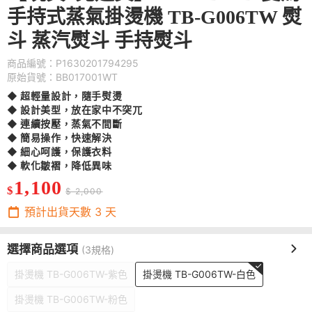
手持式蒸氣掛燙機 TB-G006TW 熨
斗 蒸汽熨斗 手持熨斗
商品編號：P1630201794295
原始貨號：BB017001WT
◆ 超輕量設計，隨手熨燙
◆ 設計美型，放在家中不突兀
◆ 連續按壓，蒸氣不間斷
◆ 簡易操作，快速解決
◆ 細心呵護，保護衣料
◆ 軟化皺褶，降低異味
1,100
$
$ 2,000
預計出貨天數
3
天
選擇商品選項
(3規格)
掛燙機 TB-G006TW-紫色
掛燙機 TB-G006TW-白色
掛燙機 TB-G006TW-粉色